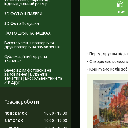
Тюль вуаль (шифон) під
індивідуальний розмір
Опис
3D ФОТО ШПАЛЕРИ
3D Фото Подушки
ФОТО ДРУК НА ЧАШКАХ
Виготовлення прапорів та
друк прапорів на замовлення
- Перед друком підга
Сублімаційний друк на
тканинах
- Створюємо колажі з
- Коригуємо колір зо
Банери для фотозони на
замовлення | Будь-яка
тематика | Екосольвентний та
УФ друк
Графік роботи
10:00
19:00
ПОНЕДІЛОК
10:00
19:00
ВІВТОРОК
10:00
19:00