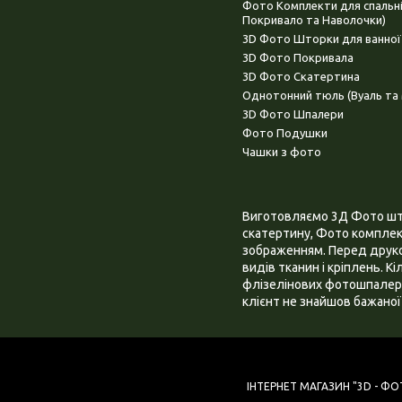
Фото Комплекти для спальн
Покривало та Наволочки)
3D Фото Шторки для ванної
3D Фото Покривала
3D Фото Скатертина
Однотонний тюль (Вуаль та 
3D Фото Шпалери
Фото Подушки
Чашки з фото
Виготовляємо 3Д Фото штор
скатертину, Фото комплект
зображенням. Перед друком
видів тканин і кріплень. К
флізелінових фотошпалера
клієнт не знайшов бажаної 