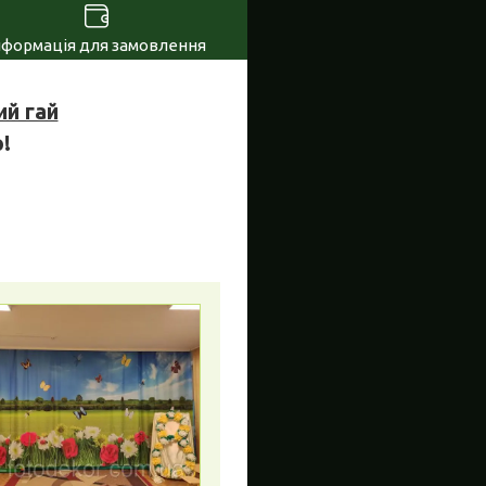
нформація для замовлення
ий гай
!