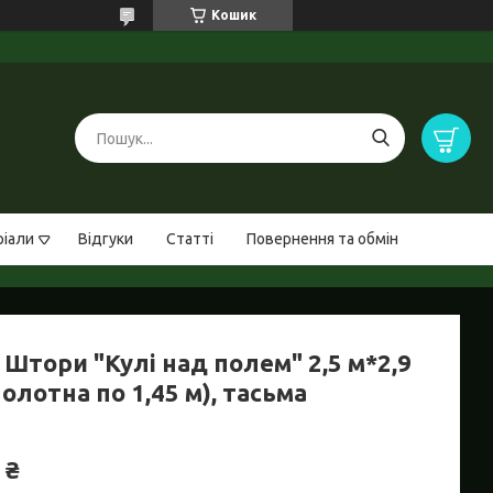
Кошик
ріали
Відгуки
Статті
Повернення та обмін
Штори "Кулі над полем" 2,5 м*2,9
полотна по 1,45 м), тасьма
 ₴