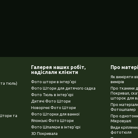
Галерея наших робіт,
Про матер
надіслали клієнти
Як виміряти в
Фото штори в інтер'єрі
вимірів
та тюль)
Фото Штори для дитячого садка
Про тканини 
Покривал, ска
Фото Тюль в інтер'єрі
шторок для в
Дитячі Фото Штори
Про матеріали
Новорічні Фото Штори
Фотошпалер
Фото Шторки для ванної
(Штори та
Про однотонни
Японські Фото Штори
Мікровуалі
Фото Шпалери в інтер'єрі
Види кріплен
фототюля
3D Покривала