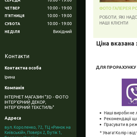
СЕРЕДА
10:00
19:00
ЧЕТВЕР
ФОТО ГАЛЕРЕЯ РО
10:00
19:00
ПʼЯТНИЦЯ
РОБОТИ, ЯКІ НАД
НАШІ КЛІЄНТИ
10:00
19:00
СУБОТА
Вихідний
НЕДІЛЯ
Ціна вказана 
Контакти
ДЛЯ ПРОРАХУНКУ В
Ірина
ІНТЕРНЕТ МАГАЗИН "3D - ФОТО
ІНТЕР’ЄРНИЙ ДЕКОР,
ІНТЕР’ЄРНИЙ ТЕКСТИЛЬ"
Наші вироби не 
Рекомендації що
Прасувати в реж
вул. Короленко, 72, ТЦ «Ринок на
Київській», Поверх 2, Бутік 1,
* Увага! Колір і 