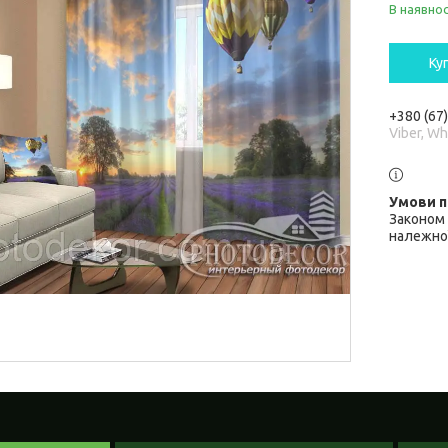
В наявнос
Ку
+380 (67
Viber, W
Законом 
належної