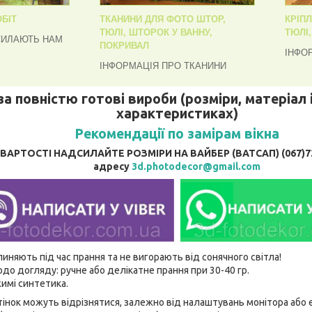
БІТ
ТКАНИНИ ДЛЯ ФОТО ШТОР,
КРІП
ТЮЛІ, ШТОРОК У ВАННУ,
ТЮЛІ
СИЛАЮТЬ НАМ
ПОКРИВАЛ
ІНФО
ІНФОРМАЦІЯ ПРО ТКАНИНИ
за повністю готові вироби (розміри, матеріал і
характеристиках)
Рекомендації по замірам вікна
АРТОСТІ НАДСИЛАЙТЕ РОЗМІРИ НА ВАЙБЕР (ВАТСАП) (067)737
адресу
3d.photodecor@gmail.com
линяють під час прання та не вигорають від сонячного світла!
до догляду: ручне або делікатне прання при 30-40 гр.
имі синтетика.
відтінок можуть відрізнятися, залежно від налаштувань монітора аб