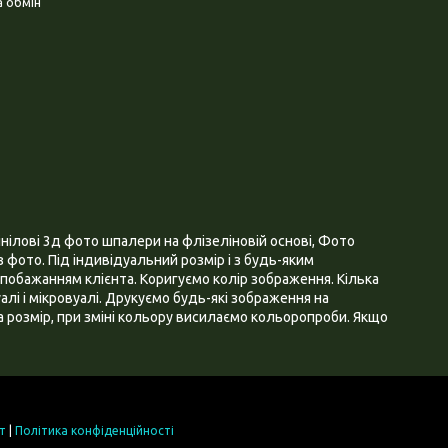
 обмін
нілові 3д фото шпалери на флізеліновій основі, Фото
 фото. Під індивідуальний розмір і з будь-яким
побажанням клієнта. Коригуємо колір зображення. Кілька
алі і мікровуалі. Друкуємо будь-які зображення на
 розмір, при зміні кольору висилаємо кольоропроби. Якщо
т
|
Політика конфіденційності