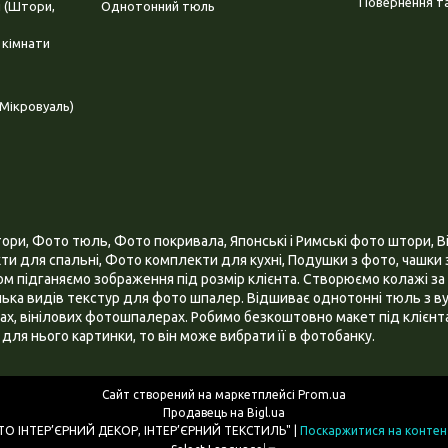
Повернення та
і (Штори,
Однотонний тюль
 кімнати
Мікровуаль)
и, Фото тюль, Фото покривала, Японські і Римські фото штори, Ві
и для спальні, Фото комплекти для кухні, Подушки з фото, чашки з
 підганяємо зображення під розмір клієнта. Створюємо колажі за 
ілька видів текстур для фото шпалер. Відшиває однотонні тюль з ву
х, вінілових фотошпалерах. Робимо безкоштовно макет під клієнта
для нього картинки, то він може вибрати її в фотобанку.
Сайт створений на маркетплейсі
Prom.ua
Продавець на Bigl.ua
ІНТЕРНЕТ МАГАЗИН "3D - ФОТО ІНТЕР’ЄРНИЙ ДЕКОР, ІНТЕР’ЄРНИЙ ТЕКСТИЛЬ" |
Поскаржитися на контен