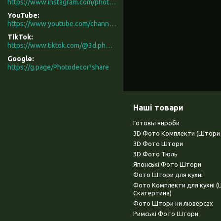
https://www.instagram.com/photodecor.com.ua/
YouTube
https://www.youtube.com/channel/UCXCUerfqRY1Pw7-IptdbqyA/videos
TikTok
https://www.tiktok.com/@3d.photodecor?is_from_webapp=1&sender_device=pc
Google
https://g.page/Photodecor?share
Наші товари
Готовы вироби
3D Фото Комплекти (Штори 
3D Фото Штори
3D Фото Тюль
Японські Фото Штори
Фото Штори для кухні
Фото Комплекти для кухні 
Скатертина)
Фото Штори ни люверсах
Римські Фото Штори