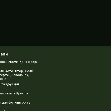
іали
ікно. Рекомендації щодо
для Фото Штор, Тюля,
тертин, наволочок,
анни
 та друк для
й тюль з Вуалі та
ня для фотоштор та