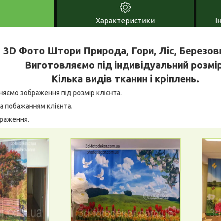
Характеристики
І
3D Фото Штори Природа, Гори, Ліс, Березов
Виготовляємо під індивідуальний розмір
Кілька видів тканин і кріплень.
няємо зображення під розмір клієнта.
а побажанням клієнта.
браження.