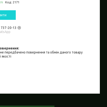
ті
Код:
2171
пити
) 737-20-13
hatsApp
не передбачено повернення та обмін даного товару
 якості