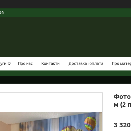
96
луги
Про нас
Контакти
Доставка і оплата
Про мате
Фото 
м (2 
3 320