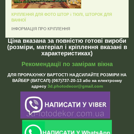
КРІПЛЕННЯ ДЛЯ ФОТО ШТОР і ТЮЛІ, ШТОРОК ДЛЯ
ВАННОЇ
ІНФОРМАЦІЯ ПРО КРІПЛЕННЯ
Ціна вказана за повністю готові вироби
(розміри, матеріал і кріплення вказані в
характеристиках)
Рекомендації по замірам вікна
ДЛЯ ПРОРАХУНКУ ВАРТОСТІ НАДСИЛАЙТЕ РОЗМІРИ НА
ВАЙБЕР (ВАТСАП) (067)737-20-13 або на електронну
адресу
3d.photodecor@gmail.com