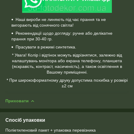
Наші вироби не линяють під час прання та не
вигорають від сонячного світла!
Рекомендації щодо догляду: ручне або делікатне
прання при 30-40 гр.
Прасувати в режимі синтетика.
* Увага! Колір і відтінок можуть відрізнятися, залежно від
налаштувань монітора або екрана телефону, планшета
(яскравість, контраст, насиченість), а також освітлення в
Вашому приміщенні.
* При широкоформатному друку допустима похибка у розмірі
±2 см
Приховати
Спосіб упаковки
Поліетиленовий пакет + упаковка перевізника