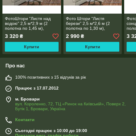
ФотоШтори "Листя над
Фото Штори "Листя
Фото
водою" 2,5 м*2,9 м (2
берези" 2,5 м*2,6 м (2
сонц
полотна по 1,45 м),
полотна по 1,30 м),
поло
тасьма
тасьма
тась
3 320
2 990
3 3
₴
₴
Купити
Купити
Про нас
100% позитивних з 15 відгуків за рік
Працює з 17.07.2012
м. Бровари
вул. Короленко, 72, ТЦ «Ринок на Київській», Поверх 2,
Бутік 1, Бровари, Україна
Контакти
Сьогодні працює з 10:00 до 19:00
Показати весь графік роботи