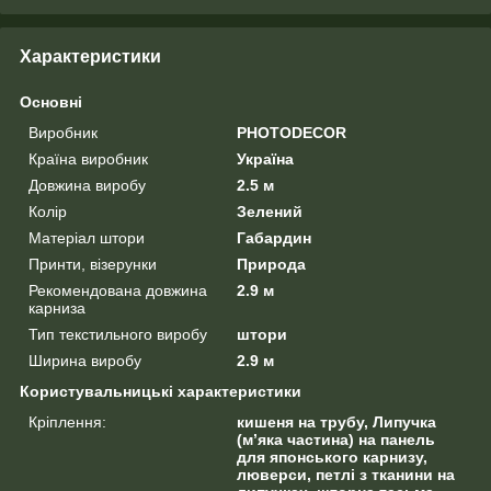
Характеристики
Основні
Виробник
PHOTODECOR
Країна виробник
Україна
Довжина виробу
2.5 м
Колір
Зелений
Матеріал штори
Габардин
Принти, візерунки
Природа
Рекомендована довжина
2.9 м
карниза
Тип текстильного виробу
штори
Ширина виробу
2.9 м
Користувальницькі характеристики
Кріплення:
кишеня на трубу, Липучка
(м’яка частина) на панель
для японського карнизу,
люверси, петлі з тканини на