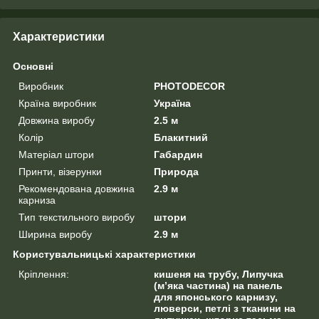
Характеристики
Основні
Виробник
PHOTODECOR
Країна виробник
Україна
Довжина виробу
2.5 м
Колір
Блакитний
Матеріал штори
Габардин
Принти, візерунки
Природа
Рекомендована довжина
2.9 м
карниза
Тип текстильного виробу
штори
Ширина виробу
2.9 м
Користувальницькі характеристики
Кріплення:
кишеня на трубу, Липучка
(м’яка частина) на панель
для японського карнизу,
люверси, петлі з тканини на