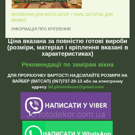
КРІПЛЕННЯ ДЛЯ ФОТО ШТОР і ТЮЛІ, ШТОРОК ДЛЯ
ВАННОЇ
ІНФОРМАЦІЯ ПРО КРІПЛЕННЯ
Ціна вказана за повністю готові вироби
(розміри, матеріал і кріплення вказані в
характеристиках)
Рекомендації по замірам вікна
ДЛЯ ПРОРАХУНКУ ВАРТОСТІ НАДСИЛАЙТЕ РОЗМІРИ НА
ВАЙБЕР (ВАТСАП) (067)737-20-13 або на електронну
адресу
3d.photodecor@gmail.com