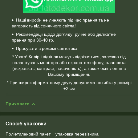
Наші вироби не линяють під час прання та не
вигорають від сонячного світла!
Рекомендації щодо догляду: ручне або делікатне
прання при 30-40 гр.
Прасувати в режимі синтетика.
* Увага! Колір і відтінок можуть відрізнятися, залежно від
налаштувань монітора або екрана телефону, планшета
(яскравість, контраст, насиченість), а також освітлення в
Вашому приміщенні.
* При широкоформатному друку допустима похибка у розмірі
±2 см
Приховати
Спосіб упаковки
Поліетиленовий пакет + упаковка перевізника