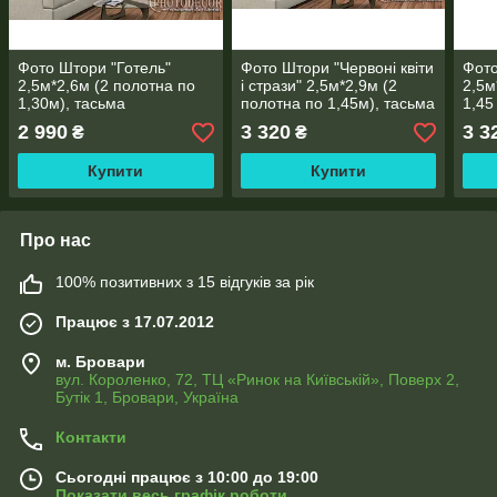
Фото Штори "Готель"
Фото Штори "Червоні квіти
Фото
2,5м*2,6м (2 полотна по
і стрази" 2,5м*2,9м (2
2,5м
1,30м), тасьма
полотна по 1,45м), тасьма
1,45
2 990
3 320
3 3
₴
₴
Купити
Купити
Про нас
100% позитивних з 15 відгуків за рік
Працює з 17.07.2012
м. Бровари
вул. Короленко, 72, ТЦ «Ринок на Київській», Поверх 2,
Бутік 1, Бровари, Україна
Контакти
Сьогодні працює з 10:00 до 19:00
Показати весь графік роботи