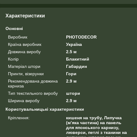
Характеристики
Основні
Виробник
PHOTODECOR
Країна виробник
Україна
Довжина виробу
2.5 м
Колір
Блакитний
Матеріал штори
Габардин
Принти, візерунки
Гори
Рекомендована довжина
2.9 м
карниза
Тип текстильного виробу
штори
Ширина виробу
2.9 м
Користувальницькі характеристики
Кріплення:
кишеня на трубу, Липучка
(м’яка частина) на панель
для японського карнизу,
люверси, петлі з тканини на