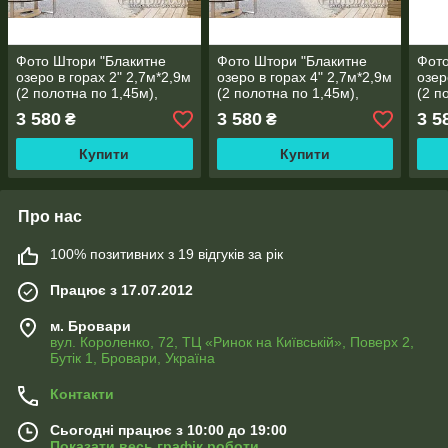
Фото Штори "Блакитне
Фото Штори "Блакитне
Фото
озеро в горах 2" 2,7м*2,9м
озеро в горах 4" 2,7м*2,9м
озер
(2 полотна по 1,45м),
(2 полотна по 1,45м),
(2 п
тасьма
тасьма
тась
3 580
3 580
3 5
₴
₴
Купити
Купити
Про нас
100% позитивних з 19 відгуків за рік
Працює з 17.07.2012
м. Бровари
вул. Короленко, 72, ТЦ «Ринок на Київській», Поверх 2,
Бутік 1, Бровари, Україна
Контакти
Сьогодні працює з 10:00 до 19:00
Показати весь графік роботи