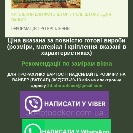
КРІПЛЕННЯ ДЛЯ ФОТО ШТОР і ТЮЛІ, ШТОРОК ДЛЯ
ВАННОЇ
ІНФОРМАЦІЯ ПРО КРІПЛЕННЯ
Ціна вказана за повністю готові вироби
(розміри, матеріал і кріплення вказані в
характеристиках)
Рекомендації по замірам вікна
ДЛЯ ПРОРАХУНКУ ВАРТОСТІ НАДСИЛАЙТЕ РОЗМІРИ НА
ВАЙБЕР (ВАТСАП) (067)737-20-13 або на електронну
адресу
3d.photodecor@gmail.com