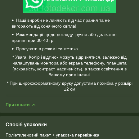
Наші вироби не линяють під час прання та не
вигорають від сонячного світла!
Рекомендації щодо догляду: ручне або делікатне
прання при 30-40 гр.
Прасувати в режимі синтетика.
* Увага! Колір і відтінок можуть відрізнятися, залежно від
налаштувань монітора або екрана телефону, планшета
(яскравість, контраст, насиченість), а також освітлення в
Вашому приміщенні.
* При широкоформатному друку допустима похибка у розмірі
±2 см
Приховати
Спосіб упаковки
Поліетиленовий пакет + упаковка перевізника