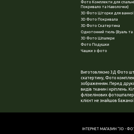
Фото Комплекти для спальн
Покривало та Наволочки)
3D Фото Шторки для ванної
3D Фото Покривала
3D Фото Скатертина
Однотонний тюль (Вуаль та 
3D Фото Шпалери
Фото Подушки
Чашки з фото
Виготовляємо 3Д Фото штор
скатертину, Фото комплект
зображенням. Перед друком
видів тканин і кріплень. К
флізелінових фотошпалера
клієнт не знайшов бажаної 