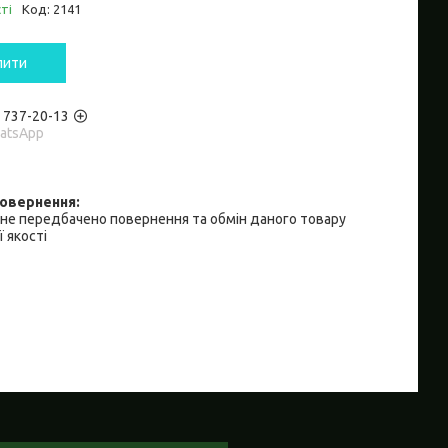
ті
Код:
2141
пити
) 737-20-13
hatsApp
не передбачено повернення та обмін даного товару
 якості