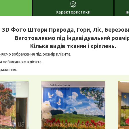
Характеристики
І
3D Фото Штори Природа, Гори, Ліс, Березов
Виготовляємо під індивідуальний розмір
Кілька видів тканин і кріплень.
няємо зображення під розмір клієнта.
а побажанням клієнта.
браження.