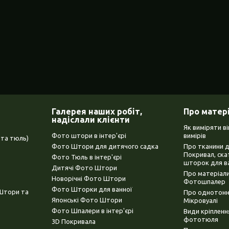
Галерея наших робіт,
Про матер
надіслали клієнти
Як виміряти в
Фото штори в інтер'єрі
вимірів
та тюль)
Фото Штори для дитячого садка
Про тканини 
Покривал, ска
Фото Тюль в інтер'єрі
шторок для в
Дитячі Фото Штори
Про матеріали
Новорічні Фото Штори
Фотошпалер
Фото Шторки для ванної
(Штори та
Про однотонни
Японські Фото Штори
Мікровуалі
Фото Шпалери в інтер'єрі
Види кріплен
фототюля
3D Покривала