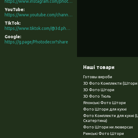
https://www.instagram.com/photodecor.com.ua/
YouTube
https://www.youtube.com/channel/UCXCUerfqRY1Pw7-IptdbqyA/videos
TikTok
https://www.tiktok.com/@3d.photodecor?is_from_webapp=1&sender_device=pc
Google
https://g.page/Photodecor?share
Наші товари
Готовы вироби
3D Фото Комплекти (Штори 
3D Фото Штори
3D Фото Тюль
Японські Фото Штори
Фото Штори для кухні
Фото Комплекти для кухні 
Скатертина)
Фото Штори ни люверсах
Римські Фото Штори