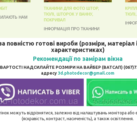
БІТ
ТКАНИНИ ДЛЯ ФОТО ШТОР,
КРІП
ТЮЛІ, ШТОРОК У ВАННУ,
ТЮЛІ
СИЛАЮТЬ НАМ
ПОКРИВАЛ
ІНФО
ІНФОРМАЦІЯ ПРО ТКАНИНИ
за повністю готові вироби (розміри, матеріал і
характеристиках)
Рекомендації по замірам вікна
АРТОСТІ НАДСИЛАЙТЕ РОЗМІРИ НА ВАЙБЕР (ВАТСАП) (067)737
адресу
3d.photodecor@gmail.com
відтінок можуть відрізнятися, залежно від налаштувань монітора аб
(яскравість, контраст, насиченість), а також освітлення.