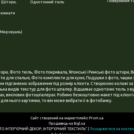
Повернення та
і (Штори,
Однотонний тюль
 кімнати
Мікровуаль)
и, Фото тюль, Фото покривала, Японські і Римські фото штори, Ві
и для спальні, Фото комплекти для кухні, Подушки з фото, чашки з
 підганяємо зображення під розмір клієнта. Створюємо колажі за 
ілька видів текстур для фото шпалер. Відшиває однотонні тюль з ву
х, вінілових фотошпалерах. Робимо безкоштовно макет під клієнта
для нього картинки, то він може вибрати її в фотобанку.
Сайт створений на маркетплейсі
Prom.ua
Продавець на Bigl.ua
ІНТЕРНЕТ МАГАЗИН "3D - ФОТО ІНТЕР’ЄРНИЙ ДЕКОР, ІНТЕР’ЄРНИЙ ТЕКСТИЛЬ" |
Поскаржитися на контен