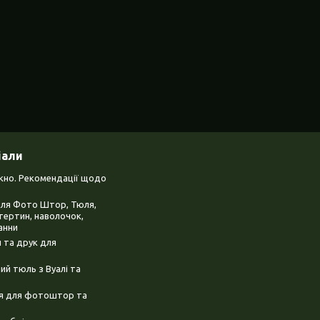
іали
ікно. Рекомендації щодо
для Фото Штор, Тюля,
тертин, наволочок,
анни
 та друк для
й тюль з Вуалі та
ня для фотоштор та