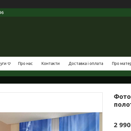
96
луги
Про нас
Контакти
Доставка і оплата
Про мате
Фото 
полот
2 990