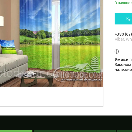
В наявнос
Ку
+380 (67
Viber, W
Законом 
належної