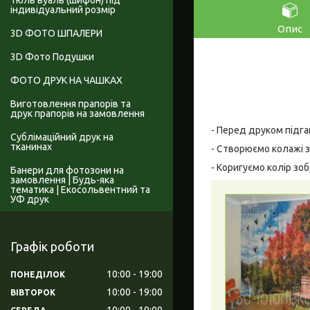
Тюль вуаль (шифон) під
індивідуальний розмір
Опис
3D ФОТО ШПАЛЕРИ
3D Фото Подушки
ФОТО ДРУК НА ЧАШКАХ
Виготовлення прапорів та
друк прапорів на замовлення
- Перед друком підга
Сублімаційний друк на
тканинах
- Створюємо колажі з
- Коригуємо колір зо
Банери для фотозони на
замовлення | Будь-яка
тематика | Екосольвентний та
УФ друк
Графік роботи
10:00
19:00
ПОНЕДІЛОК
10:00
19:00
ВІВТОРОК
10:00
19:00