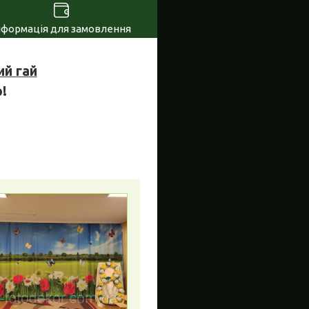
нформація для замовлення
ий гай
!