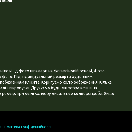
 обмін
нілові 3д фото шпалери на флізеліновій основі, Фото
 фото. Під індивідуальний розмір і з будь-яким
побажанням клієнта. Коригуємо колір зображення. Кілька
алі і мікровуалі. Друкуємо будь-які зображення на
 розмір, при зміні кольору висилаємо кольоропроби. Якщо
т
|
Політика конфіденційності