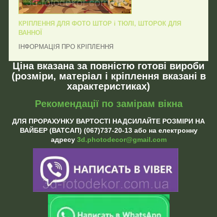
КРІПЛЕННЯ ДЛЯ ФОТО ШТОР і ТЮЛІ, ШТОРОК ДЛЯ
ВАННОЇ
ІНФОРМАЦІЯ ПРО КРІПЛЕННЯ
Ціна вказана за повністю готові вироби
(розміри, матеріал і кріплення вказані в
характеристиках)
Рекомендації по замірам вікна
ДЛЯ ПРОРАХУНКУ ВАРТОСТІ НАДСИЛАЙТЕ РОЗМІРИ НА
ВАЙБЕР (ВАТСАП) (067)737-20-13 або на електронну
адресу
3d.photodecor@gmail.com