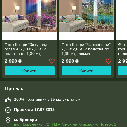
Фото Штори "Захід над
Фото Штори "Чарівні гори"
Фото
горами" 2,5 м*2,6 м (2
2,5 м*2,6 м (2 полотна по
горі"
полотна по 1,30 м),
1,30 м), тасьма
поло
тасьма
тась
2 990
2 990
2 9
₴
₴
Купити
Купити
Про нас
100% позитивних з 15 відгуків за рік
Працює з 17.07.2012
м. Бровари
вул. Короленко, 72, ТЦ «Ринок на Київській», Поверх 2,