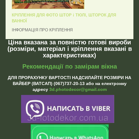
КРІПЛЕННЯ ДЛЯ ФОТО ШТОР і ТЮЛІ, ШТОРОК ДЛЯ
ВАННОЇ
ІНФОРМАЦІЯ ПРО КРІПЛЕННЯ
Ціна вказана за повністю готові вироби
(розміри, матеріал і кріплення вказані в
характеристиках)
Рекомендації по замірам вікна
ДЛЯ ПРОРАХУНКУ ВАРТОСТІ НАДСИЛАЙТЕ РОЗМІРИ НА
ВАЙБЕР (ВАТСАП) (067)737-20-13 або на електронну
адресу
3d.photodecor@gmail.com