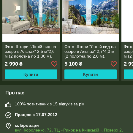
Фото Штори "Літній вид на
Фото Штори "Літній вид на
Фото
озеро в Альпах" 2,5 м*2,6
озеро в Альпах" 2,7*4,0 м
озер
м (2 полотна по 1,30 м),
(2 полотна по 2,0 м),
м (2
тасьма
тасьма
тась
2 990
5 100
2 9
₴
₴
Купити
Купити
Про нас
100% позитивних з 15 відгуків за рік
Працює з 17.07.2012
м. Бровари
вул. Короленко, 72, ТЦ «Ринок на Київській», Поверх 2,