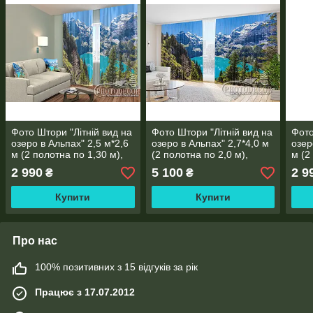
Фото Штори "Літній вид на
Фото Штори "Літній вид на
Фото
озеро в Альпах" 2,5 м*2,6
озеро в Альпах" 2,7*4,0 м
озер
м (2 полотна по 1,30 м),
(2 полотна по 2,0 м),
м (2
тасьма
тасьма
тась
2 990
5 100
2 9
₴
₴
Купити
Купити
Про нас
100% позитивних з 15 відгуків за рік
Працює з 17.07.2012