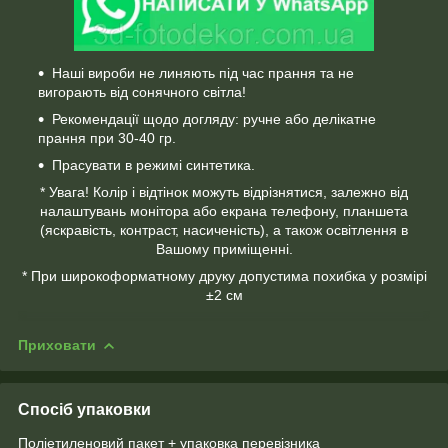
Наші вироби не линяють під час прання та не
вигорають від сонячного світла!
Рекомендації щодо догляду: ручне або делікатне
прання при 30-40 гр.
Прасувати в режимі синтетика.
* Увага! Колір і відтінок можуть відрізнятися, залежно від
налаштувань монітора або екрана телефону, планшета
(яскравість, контраст, насиченість), а також освітлення в
Вашому приміщенні.
* При широкоформатному друку допустима похибка у розмірі
±2 см
Приховати
Спосіб упаковки
Поліетиленовий пакет + упаковка перевізника