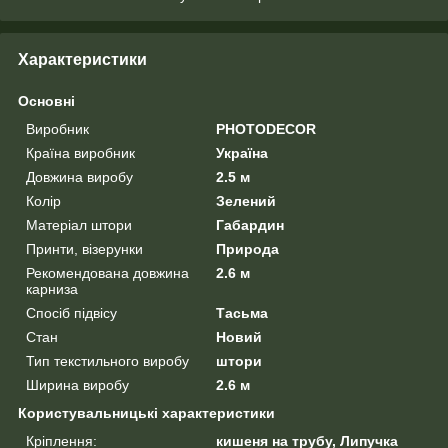
Характеристики
Основні
Виробник
PHOTODECOR
Країна виробник
Україна
Довжина виробу
2.5 м
Колір
Зелений
Матеріал штори
Габардин
Принти, візерунки
Природа
Рекомендована довжина
2.6 м
карниза
Спосіб підвісу
Тасьма
Стан
Новий
Тип текстильного виробу
штори
Ширина виробу
2.6 м
Користувальницькі характеристики
Кріплення:
кишеня на трубу, Липучка