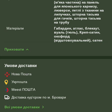
(м’яка частина) на панель
для японського карнизу,
люверси, петлі з тканини на
липучках, шторна тасьма
для гачків, шторна тасьма
на трубу
Матеріали
Габардин, атлас, блекаут,
вуаль (тюль), Креп-сатин,
оксфорд
(відштовхувальний), сатен
Приховати
Умови доставки
Нова Пошта
Укрпошта
Meest ПОШТА
Доставка кур'єром по м. Бровари
Всі умови доставки