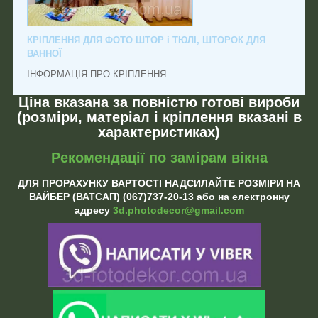
КРІПЛЕННЯ ДЛЯ ФОТО ШТОР і ТЮЛІ, ШТОРОК ДЛЯ
ВАННОЇ
ІНФОРМАЦІЯ ПРО КРІПЛЕННЯ
Ціна вказана за повністю готові вироби
(розміри, матеріал і кріплення вказані в
характеристиках)
Рекомендації по замірам вікна
ДЛЯ ПРОРАХУНКУ ВАРТОСТІ НАДСИЛАЙТЕ РОЗМІРИ НА
ВАЙБЕР (ВАТСАП) (067)737-20-13 або на електронну
адресу
3d.photodecor@gmail.com