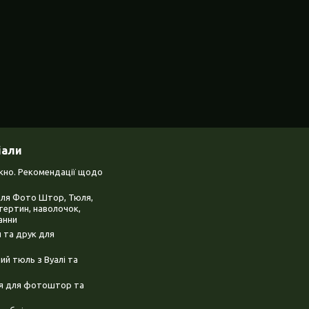
іали
ікно. Рекомендації щодо
для Фото Штор, Тюля,
тертин, наволочок,
анни
 та друк для
й тюль з Вуалі та
ня для фотоштор та