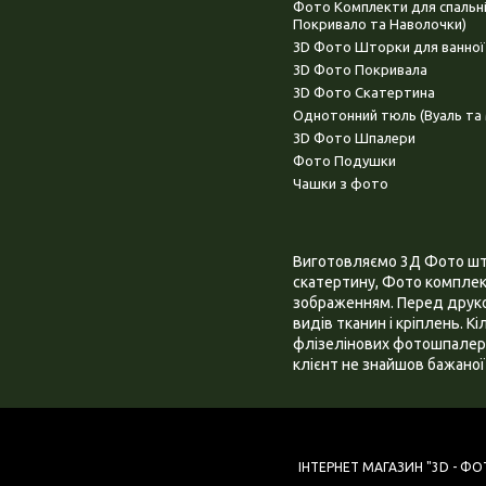
Фото Комплекти для спальн
Покривало та Наволочки)
3D Фото Шторки для ванної
3D Фото Покривала
3D Фото Скатертина
Однотонний тюль (Вуаль та 
3D Фото Шпалери
Фото Подушки
Чашки з фото
Виготовляємо 3Д Фото штор
скатертину, Фото комплект
зображенням. Перед друком
видів тканин і кріплень. К
флізелінових фотошпалера
клієнт не знайшов бажаної 