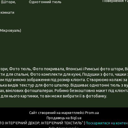
Повернення та
і (Штори,
Однотонний тюль
 кімнати
Мікровуаль)
и, Фото тюль, Фото покривала, Японські і Римські фото штори, Ві
и для спальні, Фото комплекти для кухні, Подушки з фото, чашки з
 підганяємо зображення під розмір клієнта. Створюємо колажі за 
ілька видів текстур для фото шпалер. Відшиває однотонні тюль з ву
х, вінілових фотошпалерах. Робимо безкоштовно макет під клієнта
для нього картинки, то він може вибрати її в фотобанку.
Сайт створений на маркетплейсі
Prom.ua
Продавець на Bigl.ua
ІНТЕРНЕТ МАГАЗИН "3D - ФОТО ІНТЕР’ЄРНИЙ ДЕКОР, ІНТЕР’ЄРНИЙ ТЕКСТИЛЬ" |
Поскаржитися на контен