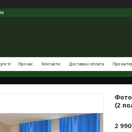
96
луги
Про нас
Контакти
Доставка і оплата
Про мате
Фото 
(2 по
2 990