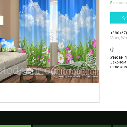
В наявнос
Ку
+380 (67
Viber, W
Законом 
належної