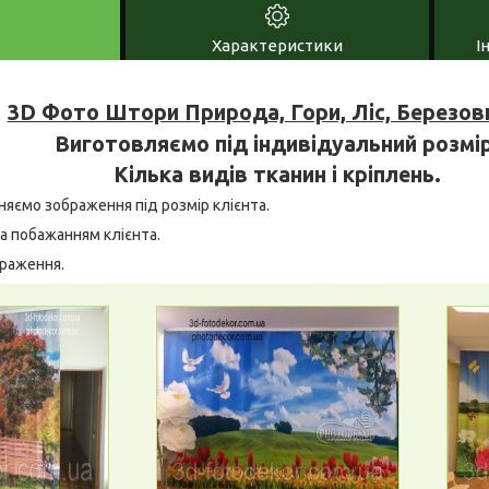
Характеристики
І
3D Фото Штори Природа, Гори, Ліс, Березов
Виготовляємо під індивідуальний розмір
Кілька видів тканин і кріплень.
няємо зображення під розмір клієнта.
а побажанням клієнта.
браження.