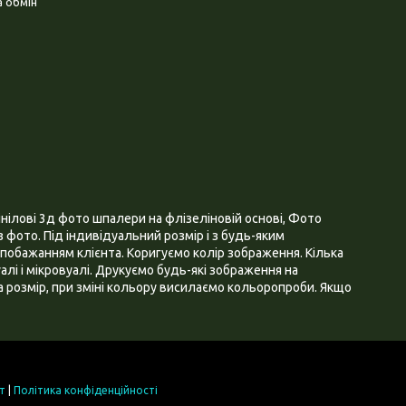
 обмін
нілові 3д фото шпалери на флізеліновій основі, Фото
 фото. Під індивідуальний розмір і з будь-яким
побажанням клієнта. Коригуємо колір зображення. Кілька
алі і мікровуалі. Друкуємо будь-які зображення на
 розмір, при зміні кольору висилаємо кольоропроби. Якщо
т
|
Політика конфіденційності