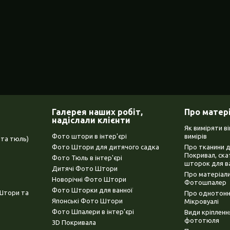
Галерея наших робіт,
Про матер
надіслали клієнти
Як виміряти в
Фото штори в інтер'єрі
вимірів
та тюль)
Фото Штори для дитячого садка
Про тканини 
Покривал, ска
Фото Тюль в інтер'єрі
шторок для в
Дитячі Фото Штори
Про матеріали
Новорічні Фото Штори
Фотошпалер
Фото Шторки для ванної
(Штори та
Про однотонни
Японські Фото Штори
Мікровуалі
Фото Шпалери в інтер'єрі
Види кріплен
фототюля
3D Покривала