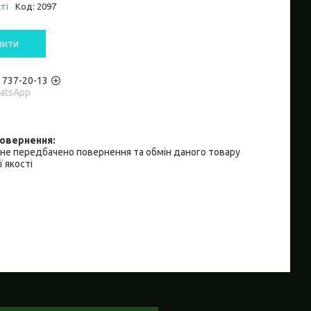
ті
Код:
2097
пити
) 737-20-13
hatsApp
не передбачено повернення та обмін даного товару
 якості