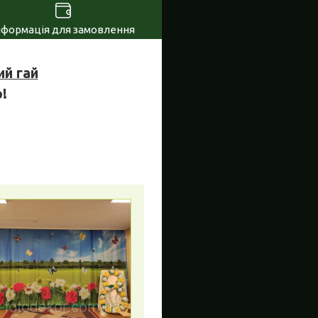
нформація для замовлення
ий гай
!