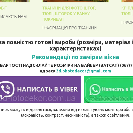
БІТ
ТКАНИНИ ДЛЯ ФОТО ШТОР,
КРІП
ТЮЛІ, ШТОРОК У ВАННУ,
ТЮЛІ
СИЛАЮТЬ НАМ
ПОКРИВАЛ
ІНФО
ІНФОРМАЦІЯ ПРО ТКАНИНИ
за повністю готові вироби (розміри, матеріал і
характеристиках)
Рекомендації по замірам вікна
АРТОСТІ НАДСИЛАЙТЕ РОЗМІРИ НА ВАЙБЕР (ВАТСАП) (067)737
адресу
3d.photodecor@gmail.com
відтінок можуть відрізнятися, залежно від налаштувань монітора аб
(яскравість, контраст, насиченість), а також освітлення.