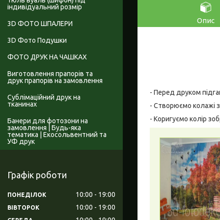
Тюль вуаль (шифон) під
індивідуальний розмір
Опис
3D ФОТО ШПАЛЕРИ
3D Фото Подушки
ФОТО ДРУК НА ЧАШКАХ
Виготовлення прапорів та
друк прапорів на замовлення
- Перед друком підга
Сублімаційний друк на
тканинах
- Створюємо колажі з
- Коригуємо колір зо
Банери для фотозони на
замовлення | Будь-яка
тематика | Екосольвентний та
УФ друк
Графік роботи
10:00
19:00
ПОНЕДІЛОК
10:00
19:00
ВІВТОРОК
10:00
19:00