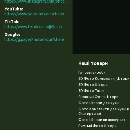
https://www.instagram.com/photodecor.com.ua/
YouTube
https://www.youtube.com/channel/UCXCUerfqRY1Pw7-IptdbqyA/videos
TikTok
https://www.tiktok.com/@3d.photodecor?is_from_webapp=1&sender_device=pc
Google
https://g.page/Photodecor?share
Наші товари
Готовы вироби
3D Фото Комплекти (Штори 
3D Фото Штори
3D Фото Тюль
Японські Фото Штори
Фото Штори для кухні
Фото Комплекти для кухні 
Скатертина)
Фото Штори ни люверсах
Римські Фото Штори