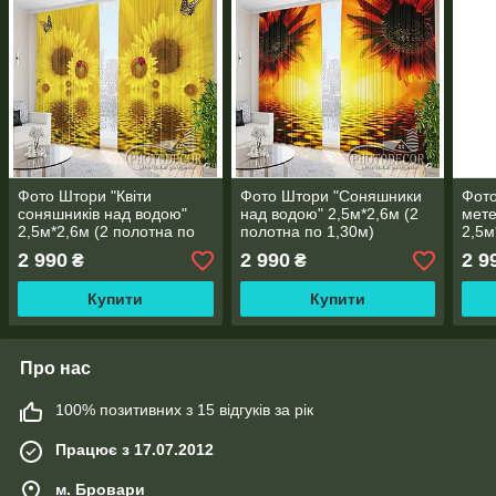
Фото Штори "Квіти
Фото Штори "Соняшники
Фото
соняшників над водою"
над водою" 2,5м*2,6м (2
мете
2,5м*2,6м (2 полотна по
полотна по 1,30м)
2,5м
1,30м)
1,30
2 990
2 990
2 9
₴
₴
Купити
Купити
Про нас
100% позитивних з 15 відгуків за рік
Працює з 17.07.2012
м. Бровари