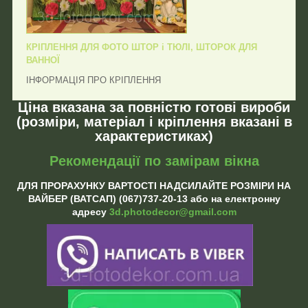
КРІПЛЕННЯ ДЛЯ ФОТО ШТОР і ТЮЛІ, ШТОРОК ДЛЯ
ВАННОЇ
ІНФОРМАЦІЯ ПРО КРІПЛЕННЯ
Ціна вказана за повністю готові вироби
(розміри, матеріал і кріплення вказані в
характеристиках)
Рекомендації по замірам вікна
ДЛЯ ПРОРАХУНКУ ВАРТОСТІ НАДСИЛАЙТЕ РОЗМІРИ НА
ВАЙБЕР (ВАТСАП) (067)737-20-13 або на електронну
адресу
3d.photodecor@gmail.com