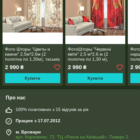
Фото Шторы "Цветы и
ФотоШторы "Червоні
Фот
камни" 2,5м*2,6м (2
квіти" 2,5 м*2,6 м (2
нарц
полотна по 1,30м), тасьма
полотна по 1,30 м),
поло
тасьма
тась
2 990
2 990
2 9
₴
₴
Купити
Купити
Про нас
100% позитивних з 15 відгуків за рік
Працює з 17.07.2012
м. Бровари
вул. Короленко, 72, ТЦ «Ринок на Київській», Поверх 2,