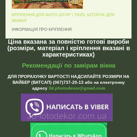
КРІПЛЕННЯ ДЛЯ ФОТО ШТОР і ТЮЛІ, ШТОРОК ДЛЯ
ВАННОЇ
ІНФОРМАЦІЯ ПРО КРІПЛЕННЯ
Ціна вказана за повністю готові вироби
(розміри, матеріал і кріплення вказані в
характеристиках)
Рекомендації по замірам вікна
ДЛЯ ПРОРАХУНКУ ВАРТОСТІ НАДСИЛАЙТЕ РОЗМІРИ НА
ВАЙБЕР (ВАТСАП) (067)737-20-13 або на електронну
адресу
3d.photodecor@gmail.com