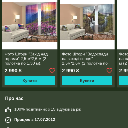
Фото Штори "Захід над
Фото Штори "Водоспади
Фото
горами" 2,5 м*2,6 м (2
на заході сонця"
на н
полотна по 1,30 м),
2,5м*2,6м (2 полотна по
м (2
тасьма
1,30м), тасьма
тась
2 990
2 990
2 9
₴
₴
Купити
Купити
Про нас
100% позитивних з 15 відгуків за рік
Працює з 17.07.2012