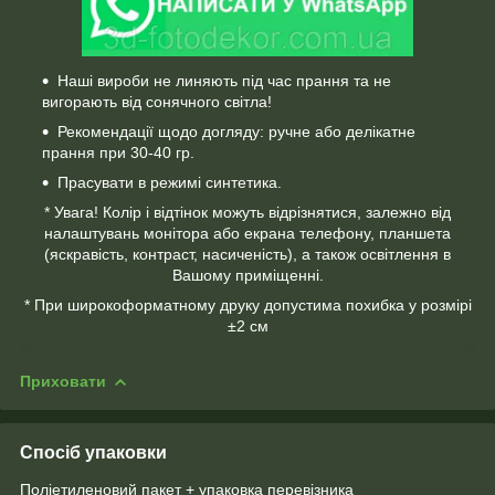
Наші вироби не линяють під час прання та не
вигорають від сонячного світла!
Рекомендації щодо догляду: ручне або делікатне
прання при 30-40 гр.
Прасувати в режимі синтетика.
* Увага! Колір і відтінок можуть відрізнятися, залежно від
налаштувань монітора або екрана телефону, планшета
(яскравість, контраст, насиченість), а також освітлення в
Вашому приміщенні.
* При широкоформатному друку допустима похибка у розмірі
±2 см
Приховати
Спосіб упаковки
Поліетиленовий пакет + упаковка перевізника