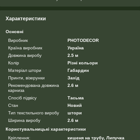
Характеристики
Основні
Виробник
PHOTODECOR
Країна виробник
Україна
Довжина виробу
2.5 м
Колір
Різні кольори
Матеріал штори
Габардин
Принти, візерунки
Захід
Рекомендована довжина
2.6 м
карниза
Спосіб підвісу
Тасьма
Стан
Новий
Тип текстильного виробу
штори
Ширина виробу
2.6 м
Користувальницькі характеристики
Кріплення:
кишеня на трубу, Липучка