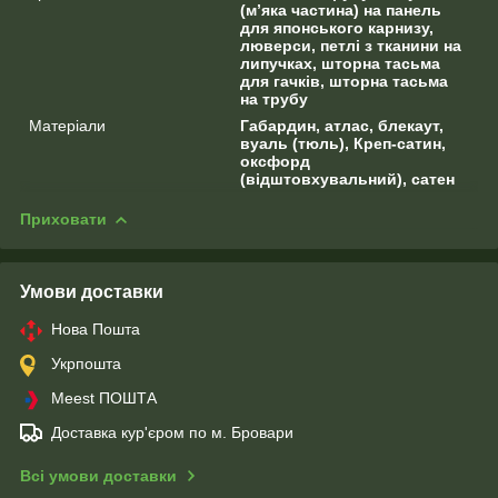
(м’яка частина) на панель
для японського карнизу,
люверси, петлі з тканини на
липучках, шторна тасьма
для гачків, шторна тасьма
на трубу
Матеріали
Габардин, атлас, блекаут,
вуаль (тюль), Креп-сатин,
оксфорд
(відштовхувальний), сатен
Приховати
Умови доставки
Нова Пошта
Укрпошта
Meest ПОШТА
Доставка кур'єром по м. Бровари
Всі умови доставки