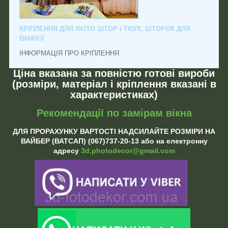
КРІПЛЕННЯ ДЛЯ ФОТО ШТОР і ТЮЛІ, ШТОРОК ДЛЯ
ВАННОЇ
ІНФОРМАЦІЯ ПРО КРІПЛЕННЯ
Ціна вказана за повністю готові вироби
(розміри, матеріал і кріплення вказані в
характеристиках)
Рекомендації по замірам вікна
ДЛЯ ПРОРАХУНКУ ВАРТОСТІ НАДСИЛАЙТЕ РОЗМІРИ НА
ВАЙБЕР (ВАТСАП) (067)737-20-13 або на електронну
адресу
3d.photodecor@gmail.com