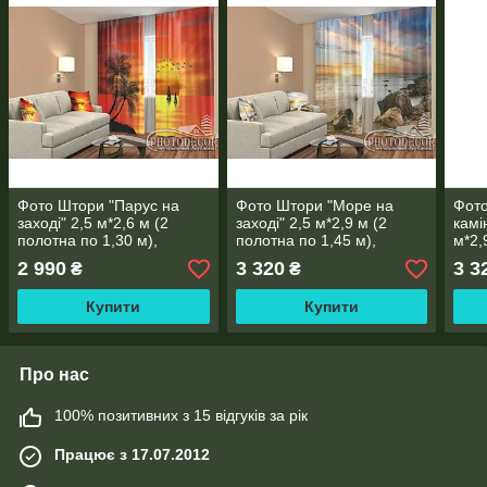
Фото Штори "Парус на
Фото Штори "Море на
Фото
заході" 2,5 м*2,6 м (2
заході" 2,5 м*2,9 м (2
камі
полотна по 1,30 м),
полотна по 1,45 м),
м*2,
тасьма
тасьма
м), 
2 990
3 320
3 3
₴
₴
Купити
Купити
Про нас
100% позитивних з 15 відгуків за рік
Працює з 17.07.2012