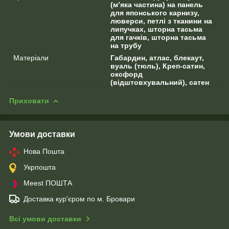
(м’яка частина) на панель
для японського карнизу,
люверси, петлі з тканини на
липучках, шторна тасьма
для гачків, шторна тасьма
на трубу
Матеріали
Габардин, атлас, блекаут,
вуаль (тюль), Креп-сатин,
оксфорд
(відштовхувальний), сатен
Приховати
Умови доставки
Нова Пошта
Укрпошта
Meest ПОШТА
Доставка кур'єром по м. Бровари
Всі умови доставки