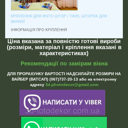
КРІПЛЕННЯ ДЛЯ ФОТО ШТОР і ТЮЛІ, ШТОРОК ДЛЯ
ВАННОЇ
ІНФОРМАЦІЯ ПРО КРІПЛЕННЯ
Ціна вказана за повністю готові вироби
(розміри, матеріал і кріплення вказані в
характеристиках)
Рекомендації по замірам вікна
ДЛЯ ПРОРАХУНКУ ВАРТОСТІ НАДСИЛАЙТЕ РОЗМІРИ НА
ВАЙБЕР (ВАТСАП) (067)737-20-13 або на електронну
адресу
3d.photodecor@gmail.com