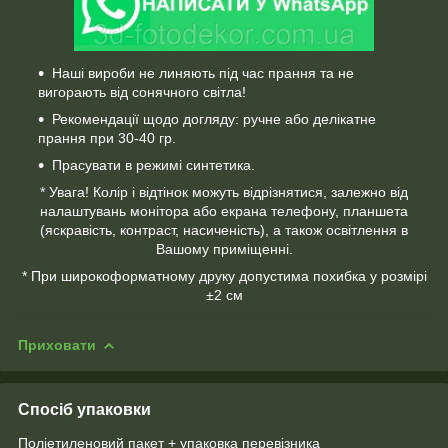
Наші вироби не линяють під час прання та не
вигорають від сонячного світла!
Рекомендації щодо догляду: ручне або делікатне
прання при 30-40 гр.
Прасувати в режимі синтетика.
* Увага! Колір і відтінок можуть відрізнятися, залежно від
налаштувань монітора або екрана телефону, планшета
(яскравість, контраст, насиченість), а також освітлення в
Вашому приміщенні.
* При широкоформатному друку допустима похибка у розмірі
±2 см
Приховати
Спосіб упаковки
Поліетиленовий пакет + упаковка перевізника