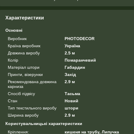
Характеристики
Основні
Виробник
PHOTODECOR
Країна виробник
Україна
Довжина виробу
2.5 м
Колір
Помаранчевий
Матеріал штори
Габардин
Принти, візерунки
Захід
Рекомендована довжина
2.9 м
карниза
Спосіб підвісу
Тасьма
Стан
Новий
Тип текстильного виробу
штори
Ширина виробу
2.9 м
Користувальницькі характеристики
Кріплення:
кишеня на трубу, Липучка