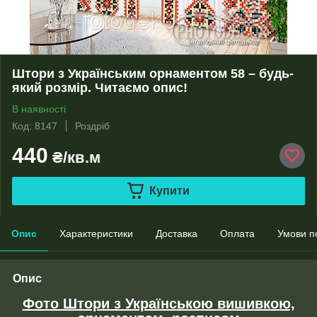
Штори з Українським орнаментом 58 – будь-
який розмір. Читаємо опис!
В наявності
Код: 8147
Роздріб
440
₴/кв.м
Купити
Опис
Характеристики
Доставка
Оплата
Умови п
Опис
Фото Штори з Українською вишивкою,