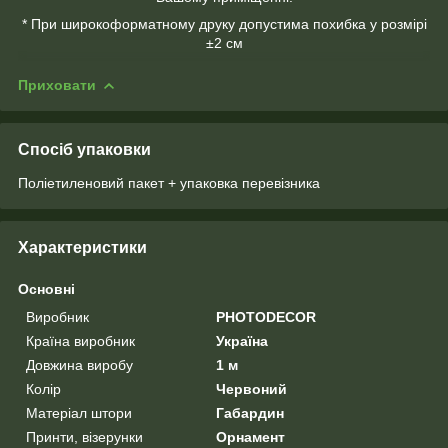
* При широкоформатному друку допустима похибка у розмірі
±2 см
Приховати
Спосіб упаковки
Поліетиленовий пакет + упаковка перевізника
Характеристики
Основні
Виробник
PHOTODECOR
Країна виробник
Україна
Довжина виробу
1 м
Колір
Червоний
Матеріал штори
Габардин
Принти, візерунки
Орнамент