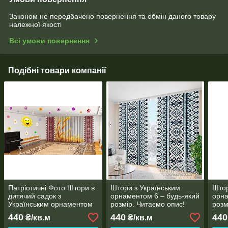
Законом не передбачено повернення та обмін даного товару
належної якості
Всі умови повернення
Подібні товари компанії
Патріотичні Фото Штори в
Штори з Українським
Штор
дитячий садок з
орнаментом 6 – будь-який
орна
Українським орнаментом
розмір. Читаємо опис!
розм
та пшеницею - Будь-який
440
440
440
₴/кв.м
₴/кв.м
розмір! Читаємо опис!