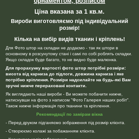
орнаментом, розписом
Ціна вказана за 1 кв.м.
Вироби виготовляємо під індивідуальний
розмір!
Кілька на вибір видів тканин і кріплень!
Для Фото штор на складки не додаємо - так як штори в
основному в розсунутому стані і самі по собі роблять складки.
Якщо складок буде багато, то не видно буде малюнка.
Для прорахунку вартості фото штор потрібні розміри:
висота від карниза до підлоги, довжина карниза і яке
потрібно кріплення. Розміри надсилайте на будь-які Вам
зручні нижче перераховані контакти.
Як виглядають наші вироби - Ви можете побачити нижче,
натиснувши на фото з написом "Фото Галерея наших робіт".
Також нижче інформація про тканини та кріплення.
Рекомендації по замірам вікна
- Перед друком підганяємо зображення під розмір клієнта.
- Створюємо колажі за побажанням клієнта.