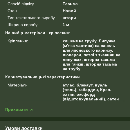
Спосіб підвісу
Тасьма
Стан
Новий
Тип текстильного виробу
штори
Ширина виробу
1 м
На вибір матеріали і кріплення:
Кріплення:
кишеня на трубу, Липучка
(м’яка частина) на панель
для японського карнизу,
люверси, петлі з тканини на
липучках, шторна тасьма
для гачків, шторна тасьма
на трубу
Користувальницькі характеристики
Матеріали
атлас, блекаут, вуаль
(тюль), габардин, Креп-
сатин, оксфорд
(відштовхувальний), сатен
Приховати
Умови доставки