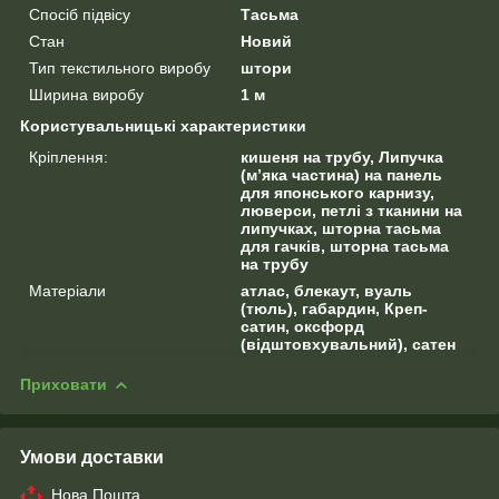
Спосіб підвісу
Тасьма
Стан
Новий
Тип текстильного виробу
штори
Ширина виробу
1 м
Користувальницькі характеристики
Кріплення:
кишеня на трубу, Липучка
(м’яка частина) на панель
для японського карнизу,
люверси, петлі з тканини на
липучках, шторна тасьма
для гачків, шторна тасьма
на трубу
Матеріали
атлас, блекаут, вуаль
(тюль), габардин, Креп-
сатин, оксфорд
(відштовхувальний), сатен
Приховати
Умови доставки
Нова Пошта