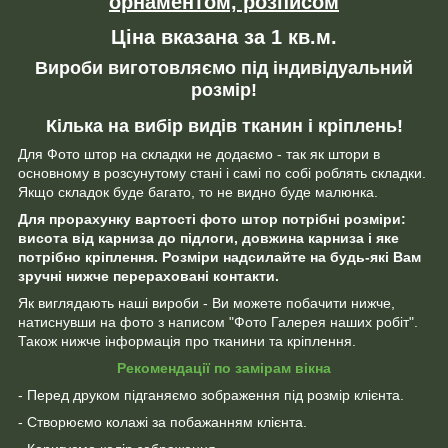
орнаментом, розписом
Ціна вказана за 1 кв.м.
Вироби виготовляємо під індивідуальний
розмір!
Кілька на вибір видів тканин і кріплень!
Для Фото штор на складки не додаємо - так як штори в
основному в розсунутому стані і самі по собі роблять складки.
Якщо складок буде багато, то не видно буде малюнка.
Для прорахунку вартості фото штор потрібні розміри:
висота від карниза до підлоги, довжина карниза і яке
потрібно кріплення. Розміри надсилайте на будь-які Вам
зручні нижче перераховані контакти.
Як виглядають наші вироби - Ви можете побачити нижче,
натиснувши на фото з написом "Фото Галерея наших робіт".
Також нижче інформація про тканини та кріплення.
Рекомендації по замірам вікна
- Перед друком підганяємо зображення під розмір клієнта.
- Створюємо колажі за побажанням клієнта.