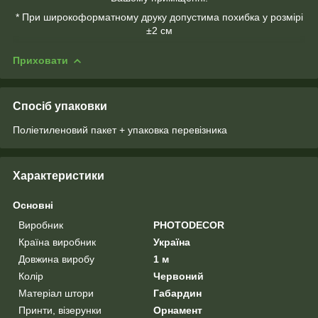
* При широкоформатному друку допустима похибка у розмірі
±2 см
Приховати
Спосіб упаковки
Поліетиленовий пакет + упаковка перевізника
Характеристики
Основні
Виробник
PHOTODECOR
Країна виробник
Україна
Довжина виробу
1 м
Колір
Червоний
Матеріал штори
Габардин
Принти, візерунки
Орнамент