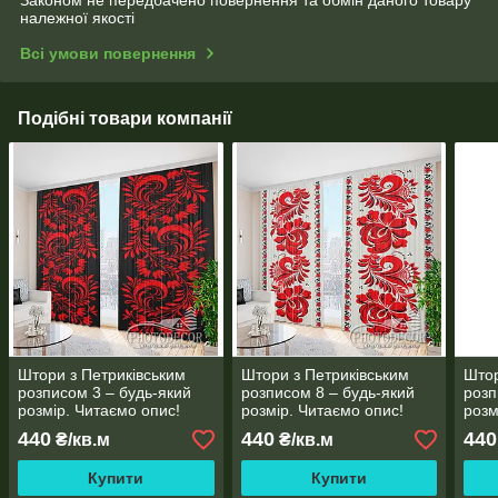
належної якості
Всі умови повернення
Подібні товари компанії
Штори з Петриківським
Штори з Петриківським
Штор
розписом 3 – будь-який
розписом 8 – будь-який
розп
розмір. Читаємо опис!
розмір. Читаємо опис!
розм
440
440
440
₴/кв.м
₴/кв.м
Купити
Купити