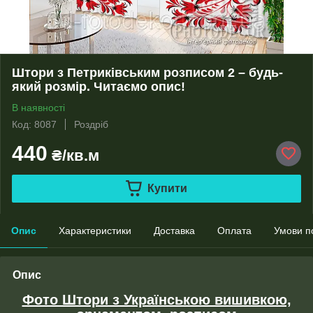
Штори з Петриківським розписом 2 – будь-
який розмір. Читаємо опис!
В наявності
Код: 8087
Роздріб
440
₴/кв.м
Купити
Опис
Характеристики
Доставка
Оплата
Умови п
Опис
Фото Штори з Українською вишивкою,