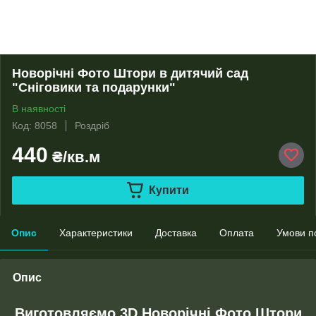
Новорічні Фото Штори в дитячий сад
"Сніговики та подарунки"
В наявності
Код: 8058
Роздріб
440
₴/кв.м
Купити
Опис
Характеристики
Доставка
Оплата
Умови п
Опис
Виготовляємо 3D Новорічні Фото Штори