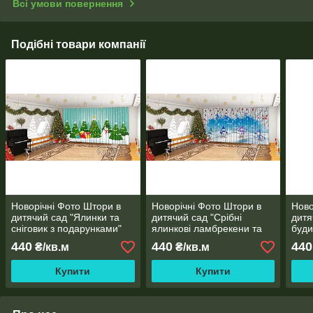
Всі умови повернення
Подібні товари компанії
Новорічні Фото Штори в
Новорічні Фото Штори в
Ново
дитячий сад "Ялинки та
дитячий сад "Срібні
дитя
сніговик з подарунками"
ялинкові ламбрекени та
буди
сніговики"
440
440
440
₴/кв.м
₴/кв.м
Купити
Купити