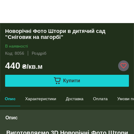
Новорічні Фото Штори в дитячий сад
"Сніговик на пагорбі"
В наявності
Код: 8056
Роздріб
440
₴/кв.м
Купити
Опис
Характеристики
Доставка
Оплата
Умови п
Опис
Виготовляємо 3D Новорічні Фото Штори