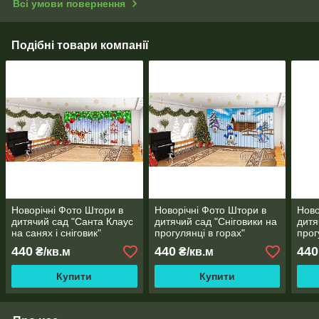
Всі умови повернення
Подібні товари компанії
Новорічні Фото Штори в
Новорічні Фото Штори в
Ново
дитячий сад "Санта Клаус
дитячий сад "Сніговики на
дитя
на санях і сніговик"
прогулянці в горах"
прог
440
440
440
₴/кв.м
₴/кв.м
Купити
Купити