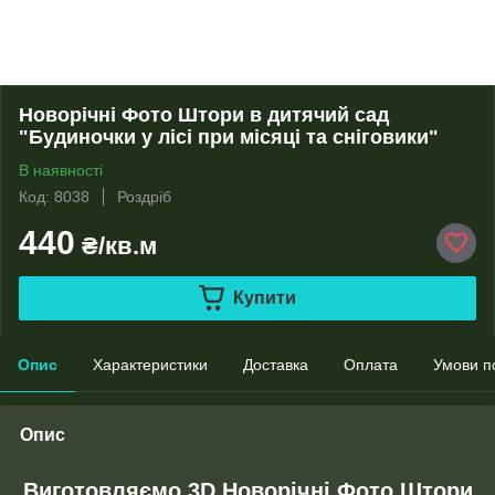
Новорічні Фото Штори в дитячий сад
"Будиночки у лісі при місяці та сніговики"
В наявності
Код: 8038
Роздріб
440
₴/кв.м
Купити
Опис
Характеристики
Доставка
Оплата
Умови п
Опис
Виготовляємо 3D Новорічні Фото Штори