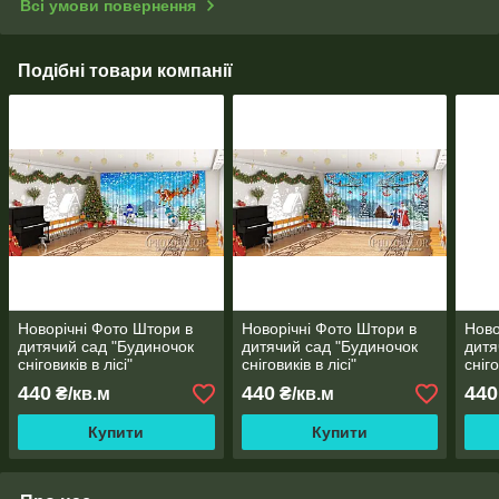
Всі умови повернення
Подібні товари компанії
Новорічні Фото Штори в
Новорічні Фото Штори в
Ново
дитячий сад "Будиночок
дитячий сад "Будиночок
дитя
сніговиків в лісі"
сніговиків в лісі"
сніго
440
440
440
₴/кв.м
₴/кв.м
Купити
Купити