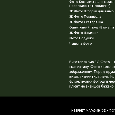
Фото Комплекти для спальн
Покривало та Наволочки)
3D Фото Шторки для ванної
3D Фото Покривала
3D Фото Скатертина
Однотонний тюль (Вуаль та 
3D Фото Шпалери
Фото Подушки
Чашки з фото
Виготовляємо 3Д Фото штор
скатертину, Фото комплект
зображенням. Перед друком
видів тканин і кріплень. К
флізелінових фотошпалера
клієнт не знайшов бажаної 