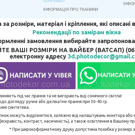
ПОКРИВАЛ
ІНФО
ІНФОРМАЦІЯ ПРО ТКАНИНИ
 за розміри, матеріал і кріплення, які описані
Рекомендації по замірам вікна
рмленні замовлення вибирайте запропонован
 ВАШІ РОЗМІРИ НА ВАЙБЕР (ВАТСАП) (067)
електронну адресу
3d.photodecor@gmail.
линяють під час прання та не вигорають від сонячного світла!
до догляду: ручне або делікатне прання при 30-40 гр.
имі синтетика.
відтінок можуть відрізнятися, залежно від налаштувань монітора аб
(яскравість, контраст, насиченість), а також освітлення в Вашому п
* При широкоформатному друку допустима похибка у розмірі 