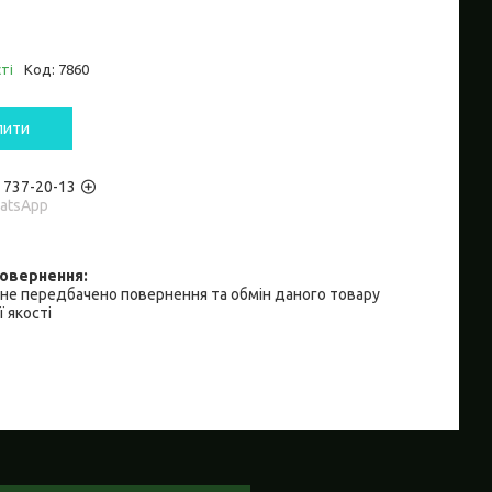
ті
Код:
7860
пити
) 737-20-13
hatsApp
не передбачено повернення та обмін даного товару
 якості