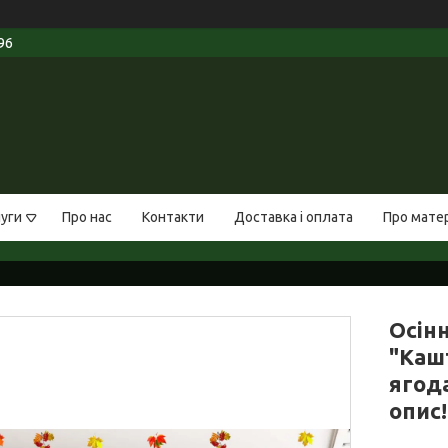
96
луги
Про нас
Контакти
Доставка і оплата
Про мате
Осін
"Каш
ягода
опис!