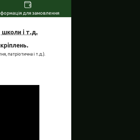
нформація для замовлення
школи і т.д.
 кріплень.
я, патріотична і т.д.).