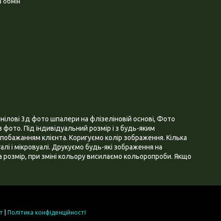
 обмін
нілові 3д фото шпалери на флізеліновій основі, Фото
 фото. Під індивідуальний розмір і з будь-яким
побажанням клієнта. Коригуємо колір зображення. Кілька
алі і мікровуалі. Друкуємо будь-які зображення на
 розмір, при зміні кольору висилаємо кольоропроби. Якщо
т
|
Політика конфіденційності