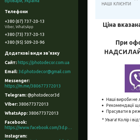
Бровари, Україна
НАШІ КЛІЄНТИ
+380 (67) 737-20-13
Ціна вказана
Viber, WhatsApp
+380 (73) 737-20-13
При офо
+380 (95) 509-20-96
НАДСИЛАЙТЕ
https://photodecor.com.ua
3d.photodecor@gmail.com
https://m.me/380677372013
@photodecor3d
Наші вироби не 
380677372013
Рекомендації що
Прасувати в реж
380677372013
* Увага! Колір і 
Facebook
https://www.facebook.com/3d.photodecor/
Instagram