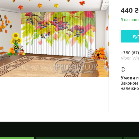
440 ₴
В наявнос
Ку
+380 (67
Viber, W
Законом 
належної