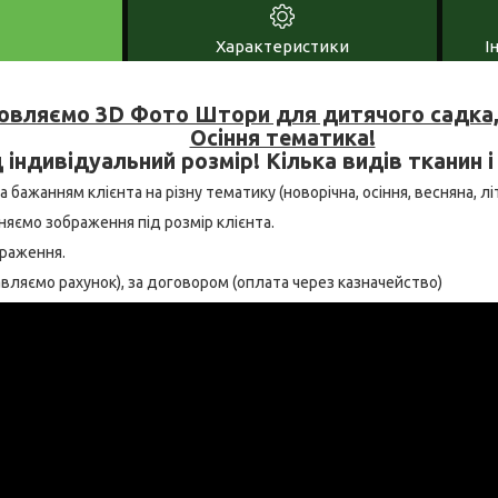
Характеристики
І
овляємо 3D Фото Штори для дитячого садка, 
Осіння тематика!
 індивідуальний розмір! Кілька видів тканин і
 бажанням клієнта на різну тематику (новорічна, осіння, весняна, літн
няємо зображення під розмір клієнта.
браження.
тавляємо рахунок), за договором (оплата через казначейство)