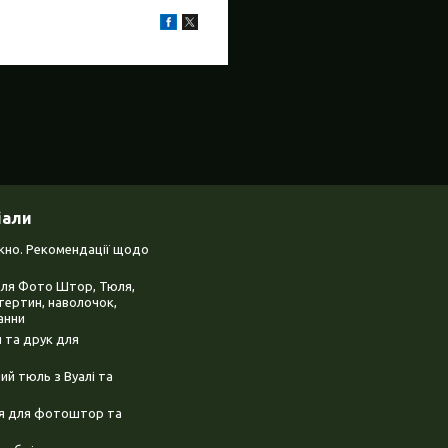
іали
ікно. Рекомендації щодо
для Фото Штор, Тюля,
тертин, наволочок,
анни
 та друк для
й тюль з Вуалі та
ня для фотоштор та