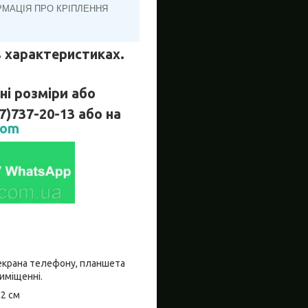
РМАЦІЯ ПРО КРІПЛЕННЯ
 в характеристиках.
і розміри або
737-20-13 або на
com
о екрана телефону, планшета
риміщенні.
±2 см