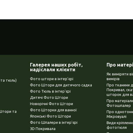
Галерея наших робіт,
Про матер
надіслали клієнти
Як виміряти в
Фото штори в інтер'єрі
вимірів
та тюль)
Фото Штори для дитячого садка
Про тканини 
Покривал, ска
Фото Тюль в інтер'єрі
шторок для в
Дитячі Фото Штори
Про матеріали
Новорічні Фото Штори
Фотошпалер
Фото Шторки для ванної
(Штори та
Про однотонни
Японські Фото Штори
Мікровуалі
Фото Шпалери в інтер'єрі
Види кріплен
фототюля
3D Покривала