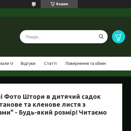
Кошик
ріали
Відгуки
Статті
Повернення та обмін
ні Фото Штори в дитячий садок
танове та кленове листя з
ми" - Будь-який розмір! Читаємо