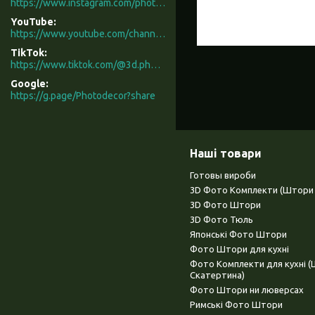
https://www.instagram.com/photodecor.com.ua/
YouTube
https://www.youtube.com/channel/UCXCUerfqRY1Pw7-IptdbqyA/videos
TikTok
https://www.tiktok.com/@3d.photodecor?is_from_webapp=1&sender_device=pc
Google
https://g.page/Photodecor?share
Наші товари
Готовы вироби
3D Фото Комплекти (Штори 
3D Фото Штори
3D Фото Тюль
Японські Фото Штори
Фото Штори для кухні
Фото Комплекти для кухні 
Скатертина)
Фото Штори ни люверсах
Римські Фото Штори