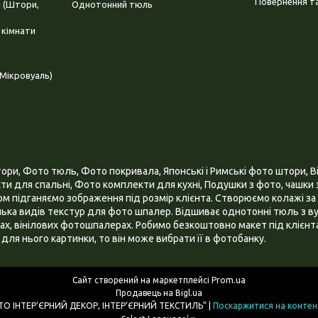
Повернення та
і (Штори,
Однотонний тюль
 кімнати
Мікровуаль)
и, Фото тюль, Фото покривала, Японські і Римські фото штори, Ві
и для спальні, Фото комплекти для кухні, Подушки з фото, чашки з
 підганяємо зображення під розмір клієнта. Створюємо колажі за 
ілька видів текстур для фото шпалер. Відшиває однотонні тюль з ву
х, вінілових фотошпалерах. Робимо безкоштовно макет під клієнта
для нього картинки, то він може вибрати її в фотобанку.
Сайт створений на маркетплейсі
Prom.ua
Продавець на Bigl.ua
ІНТЕРНЕТ МАГАЗИН "3D - ФОТО ІНТЕР’ЄРНИЙ ДЕКОР, ІНТЕР’ЄРНИЙ ТЕКСТИЛЬ" |
Поскаржитися на контен