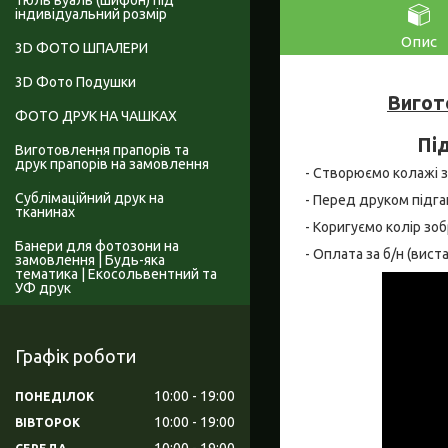
Тюль вуаль (шифон) під
індивідуальний розмір
Опис
3D ФОТО ШПАЛЕРИ
3D Фото Подушки
Вигот
ФОТО ДРУК НА ЧАШКАХ
Під
Виготовлення прапорів та
друк прапорів на замовлення
- Створюємо колажі за
Сублімаційний друк на
- Перед друком підга
тканинах
- Коригуємо колір зо
Банери для фотозони на
- Оплата за б/н (вис
замовлення | Будь-яка
тематика | Екосольвентний та
УФ друк
Графік роботи
10:00
19:00
ПОНЕДІЛОК
10:00
19:00
ВІВТОРОК
10:00
19:00