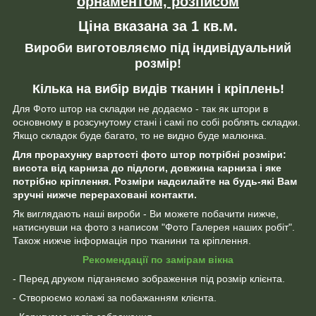
орнаментом, розписом
Ціна вказана за 1 кв.м.
Вироби виготовляємо під індивідуальний
розмір!
Кілька на вибір видів тканин і кріплень!
Для Фото штор на складки не додаємо - так як штори в
основному в розсунутому стані і самі по собі роблять складки.
Якщо складок буде багато, то не видно буде малюнка.
Для прорахунку вартості фото штор потрібні розміри:
висота від карниза до підлоги, довжина карниза і яке
потрібно кріплення. Розміри надсилайте на будь-які Вам
зручні нижче перераховані контакти.
Як виглядають наші вироби - Ви можете побачити нижче,
натиснувши на фото з написом "Фото Галерея наших робіт".
Також нижче інформація про тканини та кріплення.
Рекомендації по замірам вікна
- Перед друком підганяємо зображення під розмір клієнта.
- Створюємо колажі за побажанням клієнта.