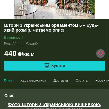
Штори з Українським орнаментом 5 – будь-
який розмір. Читаємо опис!
В наявності
Код: 7744
Роздріб
440
₴/кв.м
Купити
Опис
Характеристики
Доставка
Оплата
Умови п
Опис
Фото Штори з Українською вишивкою,