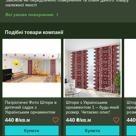
належної якості
Всі умови повернення
Подібні товари компанії
Патріотичні Фото Штори в
Штори з Українським
Штор
дитячий садок з
орнаментом 1 – будь-який
орна
Українським орнаментом
розмір. Читаємо опис!
розм
та пшеницею - Будь-який
440
440
440
₴/кв.м
₴/кв.м
розмір! Читаємо опис!
Купити
Купити