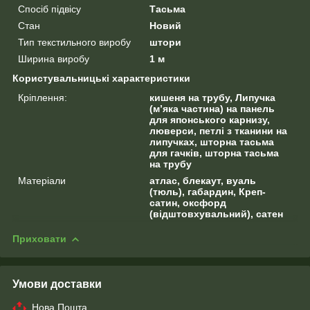
Спосіб підвісу
Тасьма
Стан
Новий
Тип текстильного виробу
штори
Ширина виробу
1 м
Користувальницькі характеристики
Кріплення:
кишеня на трубу, Липучка
(м’яка частина) на панель
для японського карнизу,
люверси, петлі з тканини на
липучках, шторна тасьма
для гачків, шторна тасьма
на трубу
Матеріали
атлас, блекаут, вуаль
(тюль), габардин, Креп-
сатин, оксфорд
(відштовхувальний), сатен
Приховати
Умови доставки
Нова Пошта