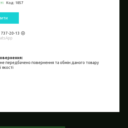
ті
Код:
1857
пити
) 737-20-13
hatsApp
не передбачено повернення та обмін даного товару
 якості