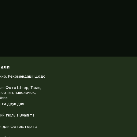
іали
ікно. Рекомендації щодо
для Фото Штор, Тюля,
тертин, наволочок,
анни
 та друк для
й тюль з Вуалі та
ня для фотоштор та