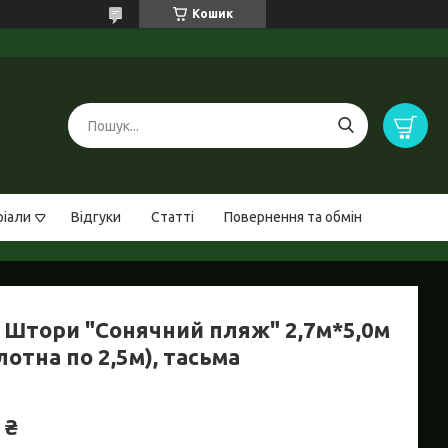
Кошик
ріали
Відгуки
Статті
Повернення та обмін
 Штори "Сонячний пляж" 2,7м*5,0м
лотна по 2,5м), тасьма
 ₴