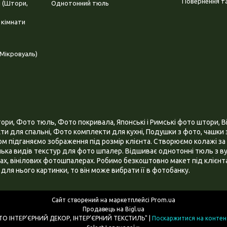
Повернення та
і (Штори,
Однотонний тюль
 кімнати
Мікровуаль)
и, Фото тюль, Фото покривала, Японські і Римські фото штори, Ві
и для спальні, Фото комплекти для кухні, Подушки з фото, чашки з
 підганяємо зображення під розмір клієнта. Створюємо колажі за 
ілька видів текстур для фото шпалер. Відшиває однотонні тюль з ву
х, вінілових фотошпалерах. Робимо безкоштовно макет під клієнта
для нього картинки, то він може вибрати її в фотобанку.
Сайт створений на маркетплейсі
Prom.ua
Продавець на Bigl.ua
ІНТЕРНЕТ МАГАЗИН "3D - ФОТО ІНТЕР’ЄРНИЙ ДЕКОР, ІНТЕР’ЄРНИЙ ТЕКСТИЛЬ" |
Поскаржитися на контен