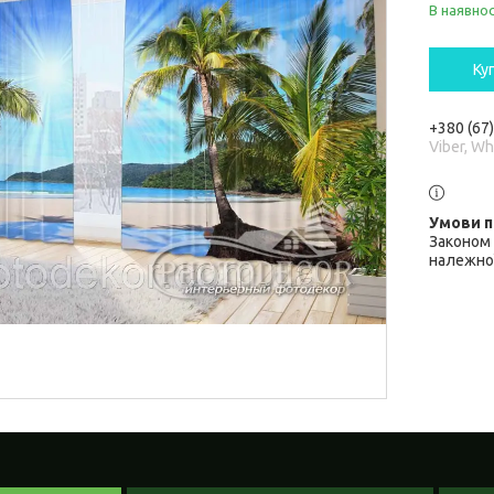
В наявнос
Ку
+380 (67
Viber, W
Законом 
належної