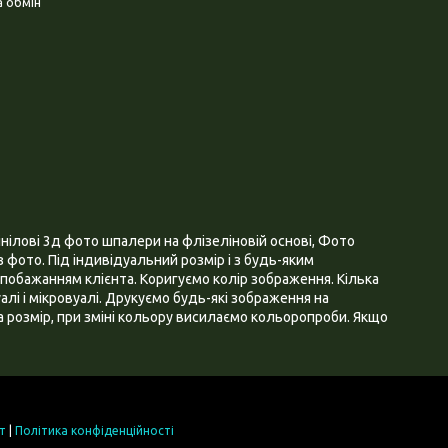
 обмін
нілові 3д фото шпалери на флізеліновій основі, Фото
 фото. Під індивідуальний розмір і з будь-яким
побажанням клієнта. Коригуємо колір зображення. Кілька
алі і мікровуалі. Друкуємо будь-які зображення на
 розмір, при зміні кольору висилаємо кольоропроби. Якщо
т
|
Політика конфіденційності