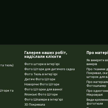
Галерея наших робіт,
Про матер
надіслали клієнти
Як виміряти в
Фото штори в інтер'єрі
вимірів
та тюль)
Фото Штори для дитячого садка
Про тканини 
Покривал, ска
Фото Тюль в інтер'єрі
шторок для в
Дитячі Фото Штори
Про матеріали
Новорічні Фото Штори
Фотошпалер
Фото Шторки для ванної
(Штори та
Про однотонни
Японські Фото Штори
Мікровуалі
Фото Шпалери в інтер'єрі
Види кріплен
фототюля
3D Покривала