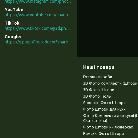
https://www.instagram.com/photodecor.com.ua/
YouTube
https://www.youtube.com/channel/UCXCUerfqRY1Pw7-IptdbqyA/videos
TikTok
https://www.tiktok.com/@3d.photodecor?is_from_webapp=1&sender_device=pc
Google
https://g.page/Photodecor?share
Наші товари
Готовы вироби
3D Фото Комплекти (Штори 
3D Фото Штори
3D Фото Тюль
Японські Фото Штори
Фото Штори для кухні
Фото Комплекти для кухні 
Скатертина)
Фото Штори ни люверсах
Римські Фото Штори