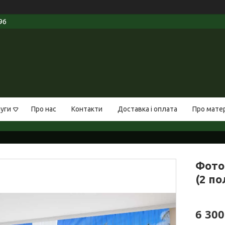
96
луги
Про нас
Контакти
Доставка і оплата
Про мате
Фото
(2 по
6 300