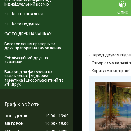
Тюль вуаль (шифон) під
індивідуальний розмір
Опис
3D ФОТО ШПАЛЕРИ
3D Фото Подушки
ФОТО ДРУК НА ЧАШКАХ
Виготовлення прапорів та
друк прапорів на замовлення
- Перед друком підга
Сублімаційний друк на
тканинах
- Створюємо колажі з
- Коригуємо колір зо
Банери для фотозони на
замовлення | Будь-яка
тематика | Екосольвентний та
УФ друк
Графік роботи
10:00
19:00
ПОНЕДІЛОК
10:00
19:00
ВІВТОРОК
10:00
19:00