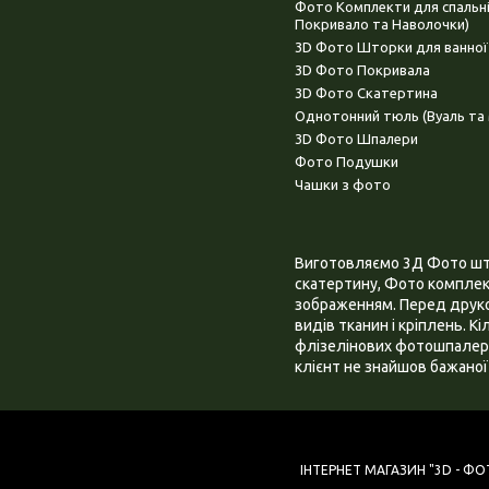
Фото Комплекти для спальн
Покривало та Наволочки)
3D Фото Шторки для ванної
3D Фото Покривала
3D Фото Скатертина
Однотонний тюль (Вуаль та 
3D Фото Шпалери
Фото Подушки
Чашки з фото
Виготовляємо 3Д Фото штор
скатертину, Фото комплект
зображенням. Перед друком
видів тканин і кріплень. К
флізелінових фотошпалера
клієнт не знайшов бажаної 