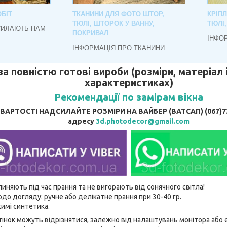
БІТ
ТКАНИНИ ДЛЯ ФОТО ШТОР,
КРІП
ТЮЛІ, ШТОРОК У ВАННУ,
ТЮЛІ
СИЛАЮТЬ НАМ
ПОКРИВАЛ
ІНФО
ІНФОРМАЦІЯ ПРО ТКАНИНИ
за повністю готові вироби (розміри, матеріал і
характеристиках)
Рекомендації по замірам вікна
АРТОСТІ НАДСИЛАЙТЕ РОЗМІРИ НА ВАЙБЕР (ВАТСАП) (067)737
адресу
3d.photodecor@gmail.com
линяють під час прання та не вигорають від сонячного світла!
до догляду: ручне або делікатне прання при 30-40 гр.
имі синтетика.
відтінок можуть відрізнятися, залежно від налаштувань монітора аб