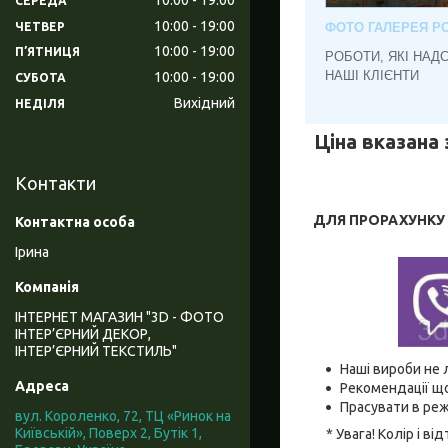
СЕРЕДА
10:00
19:00
ЧЕТВЕР
ФОТО ГАЛЕРЕЯ РО
10:00
19:00
ПʼЯТНИЦЯ
РОБОТИ, ЯКІ НАД
НАШІ КЛІЄНТИ
10:00
19:00
СУБОТА
Вихідний
НЕДІЛЯ
Ціна вказана 
Контакти
ДЛЯ ПРОРАХУНКУ В
Ірина
ІНТЕРНЕТ МАГАЗИН "3D - ФОТО
ІНТЕР’ЄРНИЙ ДЕКОР,
ІНТЕР’ЄРНИЙ ТЕКСТИЛЬ"
Наші вироби не 
Рекомендації що
Прасувати в реж
вул. Короленко, 72, ТЦ «Ринок на
Київській», Поверх 2, Бутік 1,
* Увага! Колір і 