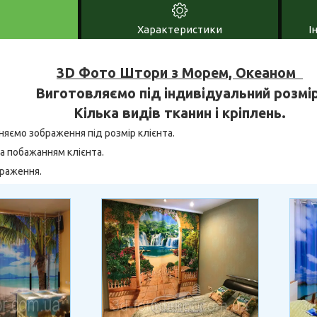
Характеристики
І
3D Фото Штори з Морем, Океаном
Виготовляємо під індивідуальний розмір
Кілька видів тканин і кріплень.
няємо зображення під розмір клієнта.
а побажанням клієнта.
браження.