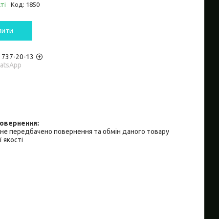
ті
Код:
1850
пити
) 737-20-13
hatsApp
не передбачено повернення та обмін даного товару
 якості