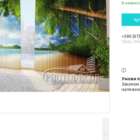
В наявнос
Ку
+380 (67
Viber, W
Законом 
належної