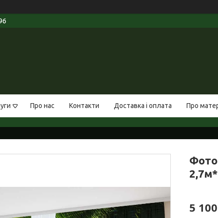
96
луги
Про нас
Контакти
Доставка і оплата
Про мате
Фото
2,7м*
5 100