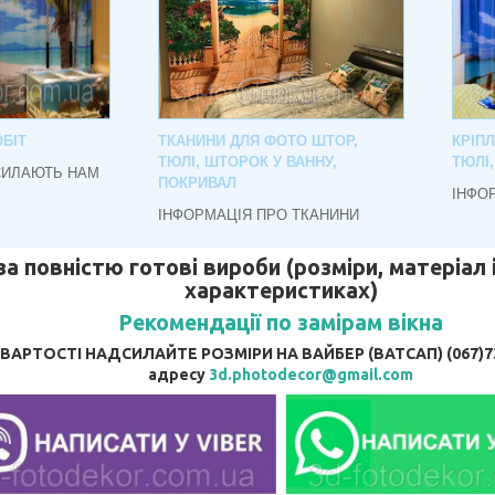
БІТ
ТКАНИНИ ДЛЯ ФОТО ШТОР,
КРІП
ТЮЛІ, ШТОРОК У ВАННУ,
ТЮЛІ
СИЛАЮТЬ НАМ
ПОКРИВАЛ
ІНФО
ІНФОРМАЦІЯ ПРО ТКАНИНИ
за повністю готові вироби (розміри, матеріал і
характеристиках)
Рекомендації по замірам вікна
АРТОСТІ НАДСИЛАЙТЕ РОЗМІРИ НА ВАЙБЕР (ВАТСАП) (067)737
адресу
3d.photodecor@gmail.com