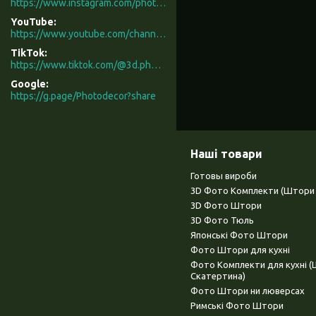
https://www.instagram.com/photodecor.com.ua/
YouTube
https://www.youtube.com/channel/UCXCUerfqRY1Pw7-IptdbqyA/videos
TikTok
https://www.tiktok.com/@3d.photodecor?is_from_webapp=1&sender_device=pc
Google
https://g.page/Photodecor?share
Наші товари
Готовы вироби
3D Фото Комплекти (Штори 
3D Фото Штори
3D Фото Тюль
Японські Фото Штори
Фото Штори для кухні
Фото Комплекти для кухні 
Скатертина)
Фото Штори ни люверсах
Римські Фото Штори