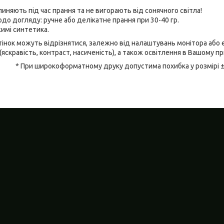
линяють під час прання та не вигорають від сонячного світла!
до догляду: ручне або делікатне прання при 30-40 гр.
имі синтетика.
відтінок можуть відрізнятися, залежно від налаштувань монітора аб
(яскравість, контраст, насиченість), а також освітлення в Вашому п
* При широкоформатному друку допустима похибка у розмірі 