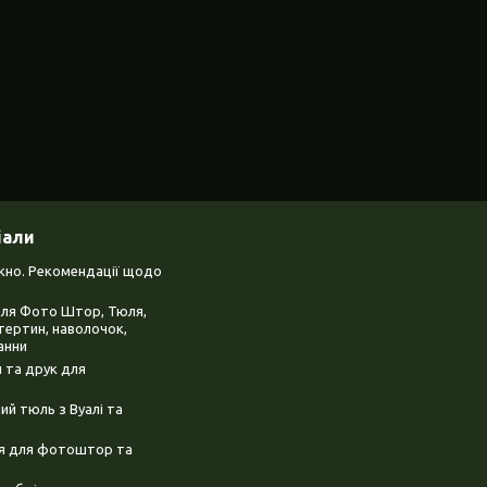
іали
ікно. Рекомендації щодо
для Фото Штор, Тюля,
тертин, наволочок,
анни
 та друк для
й тюль з Вуалі та
ня для фотоштор та