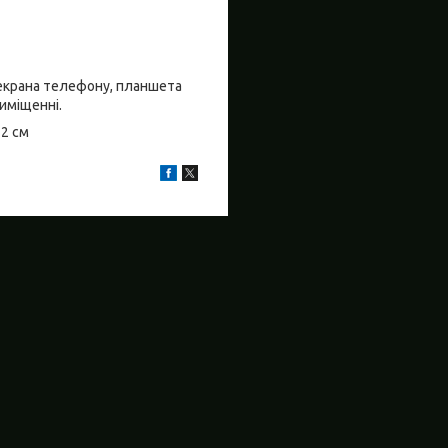
о екрана телефону, планшета
риміщенні.
±2 см