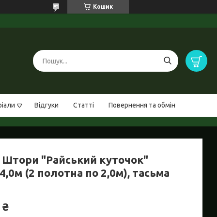
Кошик
ріали
Відгуки
Статті
Повернення та обмін
 Штори "Райський куточок"
4,0м (2 полотна по 2,0м), тасьма
 ₴