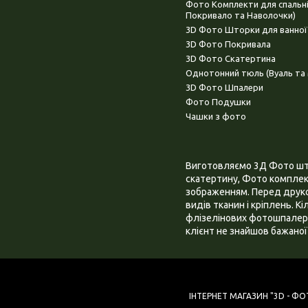
Фото Комплекти для спальн
Покривало та Наволочки)
3D Фото Шторки для ванної
3D Фото Покривала
3D Фото Скатертина
Однотонний тюль (Вуаль та 
3D Фото Шпалери
Фото Подушки
Чашки з фото
Виготовляємо 3Д Фото штор
скатертину, Фото комплект
зображенням. Перед друком
видів тканин і кріплень. К
флізелінових фотошпалера
клієнт не знайшов бажаної 