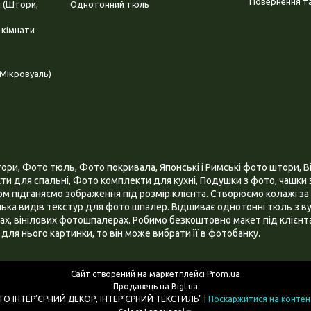
Повернення та
і (Штори,
Однотонний тюль
 кімнати
Мікровуаль)
и, Фото тюль, Фото покривала, Японські і Римські фото штори, Ві
и для спальні, Фото комплекти для кухні, Подушки з фото, чашки з
 підганяємо зображення під розмір клієнта. Створюємо колажі за 
ілька видів текстур для фото шпалер. Відшиває однотонні тюль з ву
х, вінілових фотошпалерах. Робимо безкоштовно макет під клієнта
для нього картинки, то він може вибрати її в фотобанку.
Сайт створений на маркетплейсі
Prom.ua
Продавець на Bigl.ua
ІНТЕРНЕТ МАГАЗИН "3D - ФОТО ІНТЕР’ЄРНИЙ ДЕКОР, ІНТЕР’ЄРНИЙ ТЕКСТИЛЬ" |
Поскаржитися на контен