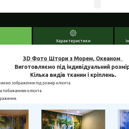
Характеристики
І
3D Фото Штори з Морем, Океаном
Виготовляємо під індивідуальний розмір
Кілька видів тканин і кріплень.
няємо зображення під розмір клієнта.
а побажанням клієнта.
браження.