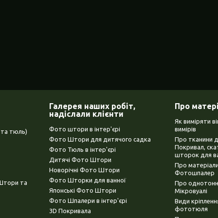
Галерея наших робіт,
Про матер
надіслали клієнти
Як виміряти в
Фото штори в інтер'єрі
вимірів
та тюль)
Фото Штори для дитячого садка
Про тканини 
Покривал, ска
Фото Тюль в інтер'єрі
шторок для в
Дитячі Фото Штори
Про матеріали
Новорічні Фото Штори
Фотошпалер
Фото Шторки для ванної
(Штори та
Про однотонни
Японські Фото Штори
Мікровуалі
Фото Шпалери в інтер'єрі
Види кріплен
фототюля
3D Покривала