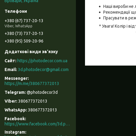
Бровари, Україна
Наші вироби не 
Рекомендації що
Прасувати в реж
+380 (67) 737-20-13
* Увага! Колір і 
Viber, WhatsApp
+380 (73) 737-20-13
+380 (95) 509-20-96
https://photodecor.com.ua
3d.photodecor@gmail.com
https://m.me/380677372013
@photodecor3d
380677372013
380677372013
Facebook
https://www.facebook.com/3d.photodecor/
Instagram