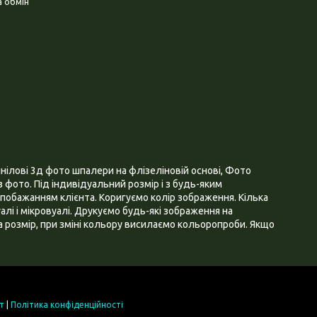
 обмін
нілові 3д фото шпалери на флізеліновій основі, Фото
 фото. Під індивідуальний розмір і з будь-яким
побажанням клієнта. Коригуємо колір зображення. Кілька
алі і мікровуалі. Друкуємо будь-які зображення на
 розмір, при зміні кольору висилаємо кольоропроби. Якщо
т
|
Політика конфіденційності