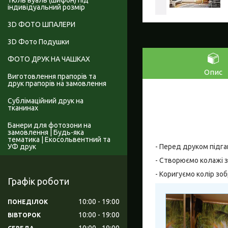
Тюль вуаль (шифон) під
індивідуальний розмір
3D ФОТО ШПАЛЕРИ
3D Фото Подушки
ФОТО ДРУК НА ЧАШКАХ
Опис
Виготовлення прапорів та
друк прапорів на замовлення
Сублімаційний друк на
тканинах
Банери для фотозони на
замовлення | Будь-яка
тематика | Екосольвентний та
УФ друк
- Перед друком підга
- Створюємо колажі з
- Коригуємо колір зо
Графік роботи
10:00
19:00
ПОНЕДІЛОК
10:00
19:00
ВІВТОРОК
10:00
19:00