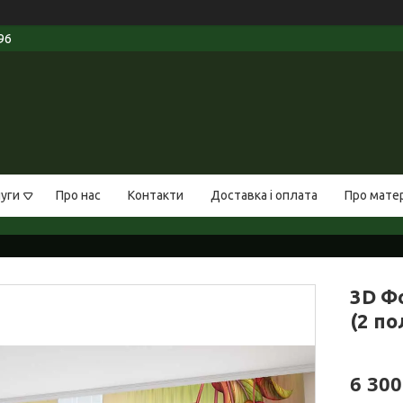
96
луги
Про нас
Контакти
Доставка і оплата
Про мате
3D Фо
(2 по
6 300