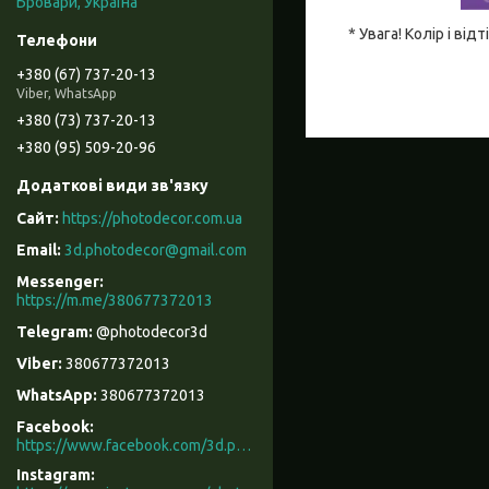
Бровари, Україна
* Увага! Колір і в
+380 (67) 737-20-13
Viber, WhatsApp
+380 (73) 737-20-13
+380 (95) 509-20-96
https://photodecor.com.ua
3d.photodecor@gmail.com
https://m.me/380677372013
@photodecor3d
380677372013
380677372013
Facebook
https://www.facebook.com/3d.photodecor/
Instagram