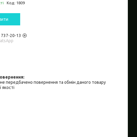
ті
Код:
1809
пити
) 737-20-13
hatsApp
не передбачено повернення та обмін даного товару
 якості