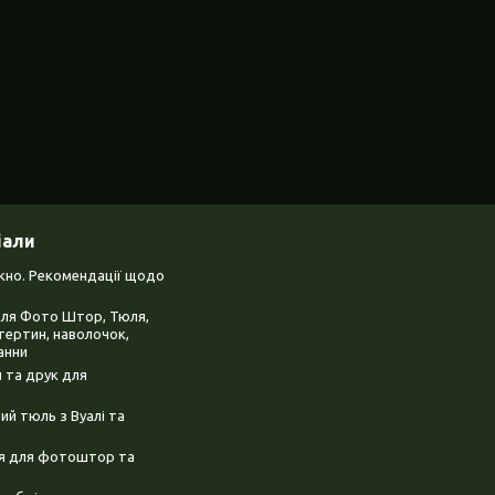
іали
ікно. Рекомендації щодо
для Фото Штор, Тюля,
тертин, наволочок,
анни
 та друк для
й тюль з Вуалі та
ня для фотоштор та