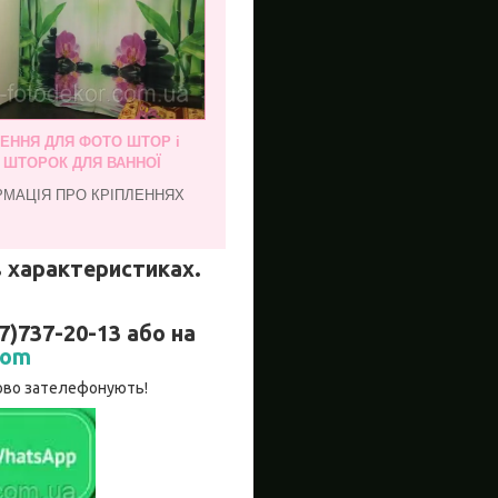
ЛЕННЯ ДЛЯ ФОТО ШТОР і
, ШТОРОК ДЛЯ ВАННОЇ
РМАЦІЯ ПРО КРІПЛЕННЯХ
 в характеристиках.
737-20-13 або на
com
зково зателефонують!