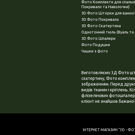
Фото Комплекти для спальн
Покривало та Наволочки)
3D Фото Шторки для ванної
3D Фото Покривала
3D Фото Скатертина
Однотонний тюль (Вуаль та 
3D Фото Шпалери
Фото Подушки
Чашки з фото
Виготовляємо 3Д Фото штор
скатертину, Фото комплект
зображенням. Перед друком
видів тканин і кріплень. К
флізелінових фотошпалера
клієнт не знайшов бажаної 