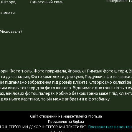
Повернення та
і (Штори,
Однотонний тюль
 кімнати
Мікровуаль)
и, Фото тюль, Фото покривала, Японські і Римські фото штори, Ві
и для спальні, Фото комплекти для кухні, Подушки з фото, чашки з
 підганяємо зображення під розмір клієнта. Створюємо колажі за 
ілька видів текстур для фото шпалер. Відшиває однотонні тюль з ву
х, вінілових фотошпалерах. Робимо безкоштовно макет під клієнта
для нього картинки, то він може вибрати її в фотобанку.
Сайт створений на маркетплейсі
Prom.ua
Продавець на Bigl.ua
ІНТЕРНЕТ МАГАЗИН "3D - ФОТО ІНТЕР’ЄРНИЙ ДЕКОР, ІНТЕР’ЄРНИЙ ТЕКСТИЛЬ" |
Поскаржитися на контен