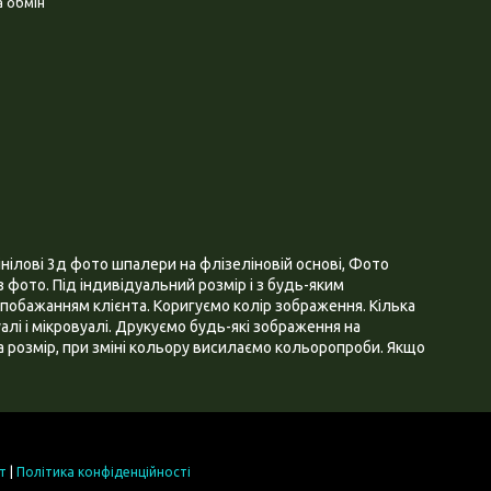
 обмін
нілові 3д фото шпалери на флізеліновій основі, Фото
 фото. Під індивідуальний розмір і з будь-яким
побажанням клієнта. Коригуємо колір зображення. Кілька
алі і мікровуалі. Друкуємо будь-які зображення на
 розмір, при зміні кольору висилаємо кольоропроби. Якщо
т
|
Політика конфіденційності