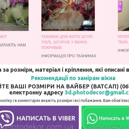
БІТ
ТКАНИНИ ДЛЯ ФОТО ШТОР,
КРІП
ТЮЛІ, ШТОРОК У ВАННУ,
ТЮЛІ
СИЛАЮТЬ НАМ
ПОКРИВАВ
ІНФО
ІНФОРМАЦІЯ ПРО ТКАНИНАХ
 за розміри, матеріал і кріплення, які описані
Рекомендації по замірам вікна
 ВАШІ РОЗМІРИ НА ВАЙБЕР (ВАТСАП) (067)
електронну адресу
3d.photodecor@gmail.
кнопку і в коментарях вкажіть розміри і всі побажання. Вам обов'я