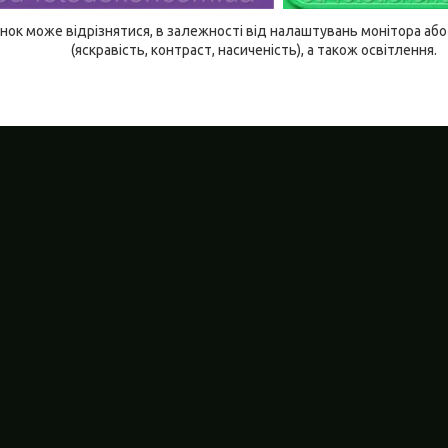
ідтінок може відрізнятися, в залежності від налаштувань монітора а
(яскравість, контраст, насиченість), а також освітлення.