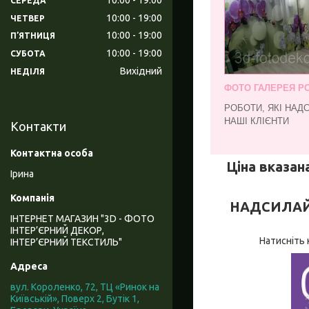
СЕРЕДА
10:00
19:00
ЧЕТВЕР
10:00
19:00
ПʼЯТНИЦЯ
10:00
19:00
СУБОТА
Вихідний
НЕДІЛЯ
ФОТО ГАЛЕРЕЯ РО
РОБОТИ, ЯКІ НАД
НАШІ КЛІЄНТИ
Контакти
Ціна вказана
Ірина
НАДСИЛАЙТЕ
ІНТЕРНЕТ МАГАЗИН "3D - ФОТО
ІНТЕР’ЄРНИЙ ДЕКОР,
Натисніть 
ІНТЕР’ЄРНИЙ ТЕКСТИЛЬ"
вул. Короленко, 72, ТЦ «Ринок на
Київській», Поверх 2, Бутік 1,