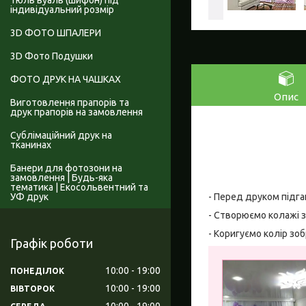
Тюль вуаль (шифон) під
індивідуальний розмір
3D ФОТО ШПАЛЕРИ
3D Фото Подушки
ФОТО ДРУК НА ЧАШКАХ
Опис
Виготовлення прапорів та
друк прапорів на замовлення
Сублімаційний друк на
тканинах
Банери для фотозони на
замовлення | Будь-яка
тематика | Екосольвентний та
УФ друк
- Перед друком підга
- Створюємо колажі з
- Коригуємо колір зо
Графік роботи
10:00
19:00
ПОНЕДІЛОК
10:00
19:00
ВІВТОРОК
10:00
19:00