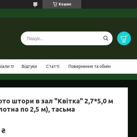
Кошик
ріали
Відгуки
Статті
Повернення та обмін
то штори в зал "Квітка" 2,7*5,0 м
лотна по 2,5 м), тасьма
 ₴