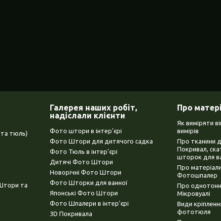
Галерея наших робіт,
Про матер
надіслали клієнти
Як виміряти в
Фото штори в інтер'єрі
вимірів
та тюль)
Фото Штори для дитячого садка
Про тканини 
Покривал, ска
Фото Тюль в інтер'єрі
шторок для в
Дитячі Фото Штори
Про матеріали
Новорічні Фото Штори
Фотошпалер
Фото Шторки для ванної
(Штори та
Про однотонни
Японські Фото Штори
Мікровуалі
Фото Шпалери в інтер'єрі
Види кріплен
фототюля
3D Покривала