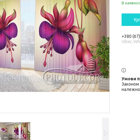
В наявнос
Ку
+380 (67
Viber, W
Законом 
належної