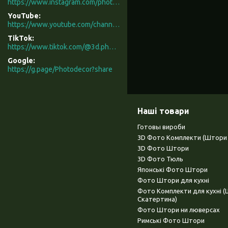
https://www.instagram.com/photodecor.com.ua/
YouTube
https://www.youtube.com/channel/UCXCUerfqRY1Pw7-IptdbqyA/videos
TikTok
https://www.tiktok.com/@3d.photodecor?is_from_webapp=1&sender_device=pc
Google
https://g.page/Photodecor?share
Наші товари
Готовы вироби
3D Фото Комплекти (Штори 
3D Фото Штори
3D Фото Тюль
Японські Фото Штори
Фото Штори для кухні
Фото Комплекти для кухні 
Скатертина)
Фото Штори ни люверсах
Римські Фото Штори