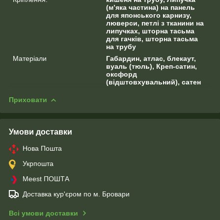
(м’яка частина) на панель
для японського карнизу,
люверси, петлі з тканини на
липучках, шторна тасьма
для гачків, шторна тасьма
на трубу
Матеріали
Габардин, атлас, блекаут,
вуаль (тюль), Креп-сатин,
оксфорд
(відштовхувальний), сатен
Приховати
Умови доставки
Нова Пошта
Укрпошта
Meest ПОШТА
Доставка кур'єром по м. Бровари
Всі умови доставки