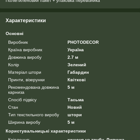
Поліетиленовий пакет + упаковка перевізника
Характеристики
Основні
Виробник
PHOTODECOR
Країна виробник
Україна
Довжина виробу
2.7 м
Колір
Зелений
Матеріал штори
Габардин
Принти, візерунки
Квіткові
Рекомендована довжина
5 м
карниза
Спосіб підвісу
Тасьма
Стан
Новий
Тип текстильного виробу
штори
Ширина виробу
5 м
Користувальницькі характеристики
Кріплення:
кишеня на трубу, Липучка