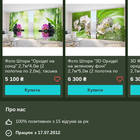
Фото Штори "Орхідеї на
Фото Штори "3D Орхідеї
3D Ф
сонці" 2,7м*4,0м (2
на зеленому фоні"
орхі
полотна по 2,0м), тасьма
2,7м*5,0м (2 полотна по
2,7м
2,5м), тасьма
2,5м
5 100
6 300
6 3
₴
₴
Купити
Купити
Про нас
100% позитивних з 15 відгуків за рік
Працює з 17.07.2012