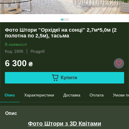
Фото Штори "Орхідеї на сонці" 2,7м*5,0м (2
полотна по 2,5м), тасьма
В наявності
Код: 1806
Роздріб
6 300
₴
Купити
Опис
Характеристики
Доставка
Оплата
Умови п
Опис
Фото Штори з 3D Квітами