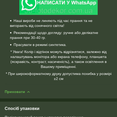
Наші вироби не линяють під час прання та не
вигорають від сонячного світла!
Рекомендації щодо догляду: ручне або делікатне
прання при 30-40 гр.
Прасувати в режимі синтетика.
* Увага! Колір і відтінок можуть відрізнятися, залежно від
налаштувань монітора або екрана телефону, планшета
(яскравість, контраст, насиченість), а також освітлення в
Вашому приміщенні.
* При широкоформатному друку допустима похибка у розмірі
±2 см
Приховати
Спосіб упаковки