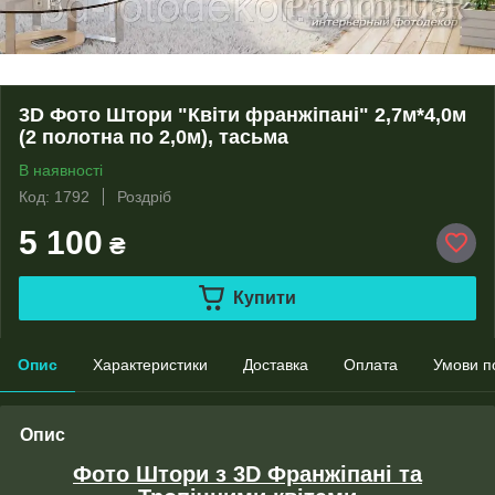
3D Фото Штори "Квіти франжіпані" 2,7м*4,0м
(2 полотна по 2,0м), тасьма
В наявності
Код: 1792
Роздріб
5 100
₴
Купити
Опис
Характеристики
Доставка
Оплата
Умови п
Опис
Фото Штори з 3D Франжіпані та