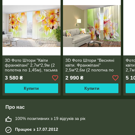
3D Фото Штори "Квіти
3D Фото Штори "Весняні
Фото
франжіпані" 2,7м*2,9м (2
квіти. Франжіпані"
квіт
полотна по 1,45м), тасьма
2,5м*2,6м (2 полотна по
2,7м
1,30м), тасьма
2,0м
3 580
2 990
5 1
₴
₴
Купити
Купити
Про нас
100% позитивних з 19 відгуків за рік
Працює з 17.07.2012