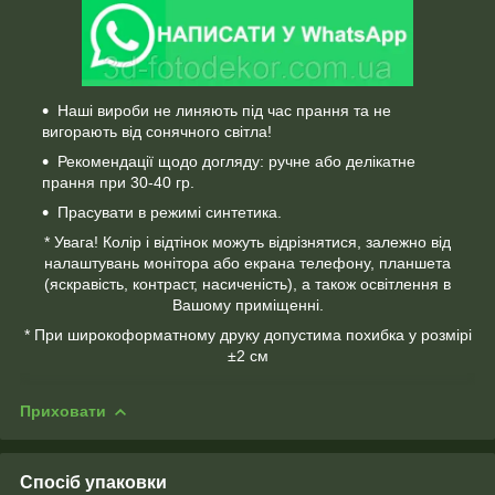
Наші вироби не линяють під час прання та не
вигорають від сонячного світла!
Рекомендації щодо догляду: ручне або делікатне
прання при 30-40 гр.
Прасувати в режимі синтетика.
* Увага! Колір і відтінок можуть відрізнятися, залежно від
налаштувань монітора або екрана телефону, планшета
(яскравість, контраст, насиченість), а також освітлення в
Вашому приміщенні.
* При широкоформатному друку допустима похибка у розмірі
±2 см
Приховати
Спосіб упаковки