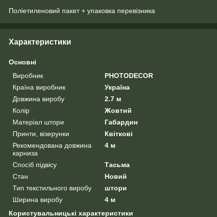
Поліетиленовий пакет + упаковка перевізника
Характеристики
Основні
Виробник
PHOTODECOR
Країна виробник
Україна
Довжина виробу
2.7 м
Колір
Жовтий
Матеріал штори
Габардин
Принти, візерунки
Квіткові
Рекомендована довжина
4 м
карниза
Спосіб підвісу
Тасьма
Стан
Новий
Тип текстильного виробу
штори
Ширина виробу
4 м
Користувальницькі характеристики