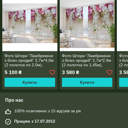
Фото Штори "Ламбрекени
Фото Штори "Ламбрекени
Фот
з білих орхідей" 2,7м*4,0м
з білих орхідей" 2,7м*2,9м
з бі
(2 полотна по 2,0м),
(2 полотна по 1,45м),
(2 п
тасьма
тасьма
тась
5 100
3 580
3 5
₴
₴
Купити
Купити
Про нас
100% позитивних з 15 відгуків за рік
Працює з 17.07.2012