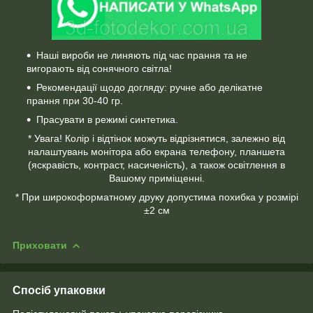
Наші вироби не линяють під час прання та не
вигорають від сонячного світла!
Рекомендації щодо догляду: ручне або делікатне
прання при 30-40 гр.
Прасувати в режимі синтетика.
* Увага! Колір і відтінок можуть відрізнятися, залежно від
налаштувань монітора або екрана телефону, планшета
(яскравість, контраст, насиченість), а також освітлення в
Вашому приміщенні.
* При широкоформатному друку допустима похибка у розмірі
±2 см
Приховати
Спосіб упаковки