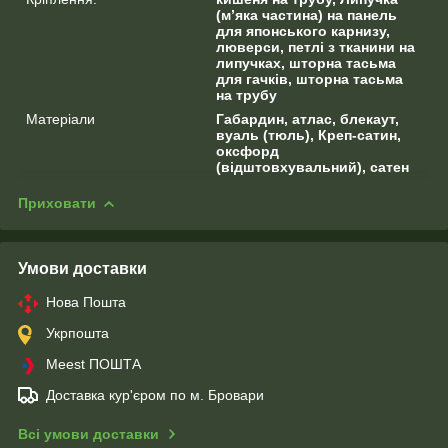
(м’яка частина) на панель
для японського карнизу,
люверси, петлі з тканини на
липучках, шторна тасьма
для гачків, шторна тасьма
на трубу
Матеріали
Габардин, атлас, блекаут,
вуаль (тюль), Креп-сатин,
оксфорд
(відштовхувальний), сатен
Приховати
Умови доставки
Нова Пошта
Укрпошта
Meest ПОШТА
Доставка кур'єром по м. Бровари
Всі умови доставки