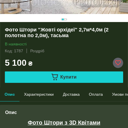
Фото Штори "Жовті орхідеї" 2,7м*4,0м (2
полотна по 2,0м), тасьма
В наявності
Код: 1787
Роздріб
5 100
₴
Купити
Опис
Характеристики
Доставка
Оплата
Умови п
Опис
Фото Штори з 3D Квітами