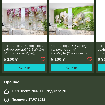
Фото Штори "Ламбрекени
Фото Штори "3D Орхідеї
Фото
з білих орхідей" 2,7м*4,0м
на зеленому тлі"
орхі
(2 полотна по 2,0м),
2,7м*4,0м (2 полотна по
поло
тасьма
2,0м), тасьма
5 100
5 100
6 3
₴
₴
Купити
Купити
Про нас
100% позитивних з 15 відгуків за рік
Працює з 17.07.2012