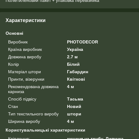
Поліетиленовий пакет + упаковка перевізника
Характеристики
Основні
Виробник
PHOTODECOR
Країна виробник
Україна
Довжина виробу
2.7 м
Колір
Білий
Матеріал штори
Габардин
Принти, візерунки
Квіткові
Рекомендована довжина
4 м
карниза
Спосіб підвісу
Тасьма
Стан
Новий
Тип текстильного виробу
штори
Ширина виробу
4 м
Користувальницькі характеристики
Кріплення:
кишеня на трубу, Липучка