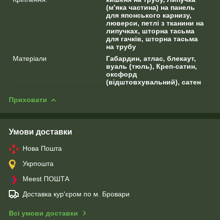
(м’яка частина) на панель
для японського карнизу,
люверси, петлі з тканини на
липучках, шторна тасьма
для гачків, шторна тасьма
на трубу
Матеріали
Габардин, атлас, блекаут,
вуаль (тюль), Креп-сатин,
оксфорд
(відштовхувальний), сатен
Приховати
Умови доставки
Нова Пошта
Укрпошта
Meest ПОШТА
Доставка кур'єром по м. Бровари
Всі умови доставки