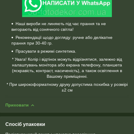
Наші вироби не линяють під час прання та не
вигорають від сонячного світла!
Рекомендації щодо догляду: ручне або делікатне
прання при 30-40 гр.
Прасувати в режимі синтетика.
* Увага! Колір і відтінок можуть відрізнятися, залежно від
налаштувань монітора або екрана телефону, планшета
(яскравість, контраст, насиченість), а також освітлення в
Вашому приміщенні.
* При широкоформатному друку допустима похибка у розмірі
±2 см
Приховати
Спосіб упаковки