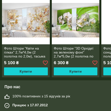
Фото Штори "Квіти на
Фото Штори "3D Орхідеї
Фото
гілках" 2,7м*4,0м (2
на зеленому фоні"
сонц
полотна по 2,0м), тасьма
2,7м*5,0м (2 полотна по
поло
2,5м), тасьма
5 100
6 300
5 1
₴
₴
Купити
Купити
Про нас
100% позитивних з 15 відгуків за рік
Працює з 17.07.2012