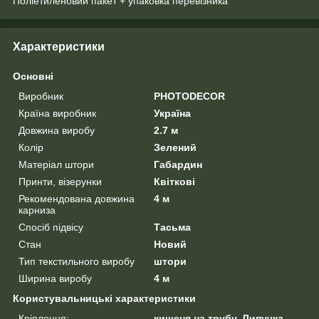
Поліетиленовий пакет + упаковка перевізника
Характеристики
Основні
Виробник
PHOTODECOR
Країна виробник
Україна
Довжина виробу
2.7 м
Колір
Зелений
Матеріал штори
Габардин
Принти, візерунки
Квіткові
Рекомендована довжина
4 м
карниза
Спосіб підвісу
Тасьма
Стан
Новий
Тип текстильного виробу
штори
Ширина виробу
4 м
Користувальницькі характеристики
Кріплення:
кишеня на трубу, Липучка