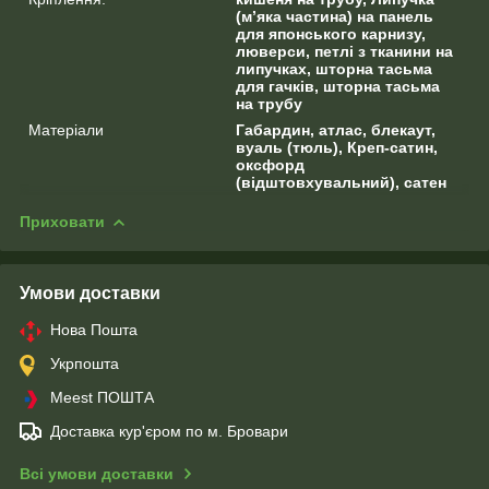
(м’яка частина) на панель
для японського карнизу,
люверси, петлі з тканини на
липучках, шторна тасьма
для гачків, шторна тасьма
на трубу
Матеріали
Габардин, атлас, блекаут,
вуаль (тюль), Креп-сатин,
оксфорд
(відштовхувальний), сатен
Приховати
Умови доставки
Нова Пошта
Укрпошта
Meest ПОШТА
Доставка кур'єром по м. Бровари
Всі умови доставки