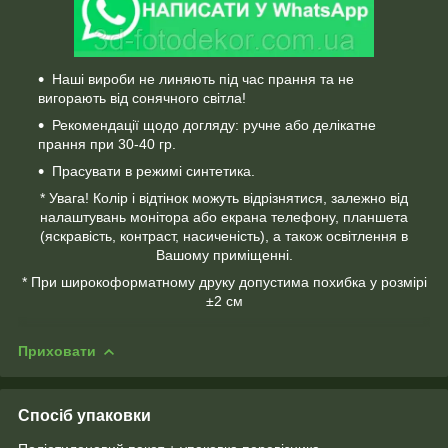
Наші вироби не линяють під час прання та не
вигорають від сонячного світла!
Рекомендації щодо догляду: ручне або делікатне
прання при 30-40 гр.
Прасувати в режимі синтетика.
* Увага! Колір і відтінок можуть відрізнятися, залежно від
налаштувань монітора або екрана телефону, планшета
(яскравість, контраст, насиченість), а також освітлення в
Вашому приміщенні.
* При широкоформатному друку допустима похибка у розмірі
±2 см
Приховати
Спосіб упаковки