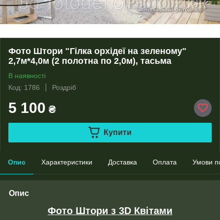
Фото Штори "Гілка орхідеї на зеленому"
2,7м*4,0м (2 полотна по 2,0м), тасьма
В наявності
Код: 1786
Роздріб
5 100
₴
Купити
Опис
Характеристики
Доставка
Оплата
Умови п
Опис
Фото Штори з 3D Квітами