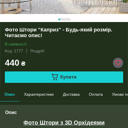
Фото Штори "Каприз" - Будь-який розмір.
Читаємо опис!
В наявності
Код: 1777
Роздріб
440
₴
Купити
Опис
Характеристики
Доставка
Оплата
Умови п
Опис
Фото Штори з 3D Орхідеями