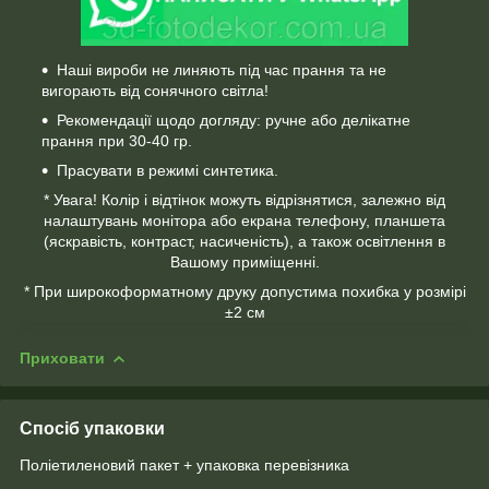
Наші вироби не линяють під час прання та не
вигорають від сонячного світла!
Рекомендації щодо догляду: ручне або делікатне
прання при 30-40 гр.
Прасувати в режимі синтетика.
* Увага! Колір і відтінок можуть відрізнятися, залежно від
налаштувань монітора або екрана телефону, планшета
(яскравість, контраст, насиченість), а також освітлення в
Вашому приміщенні.
* При широкоформатному друку допустима похибка у розмірі
±2 см
Приховати
Спосіб упаковки
Поліетиленовий пакет + упаковка перевізника