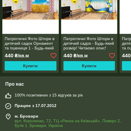
Патріотичні Фото Штори в
Патріотичні Фото Штори в
Патр
дитячий садок Орнамент
дитячий садок - Будь-який
дитя
та пшениця 1 - Будь-який
розмір! Читаємо опис!
та п
розмір! Читаємо опис!
Будь
440
440
440
₴/кв.м
₴/кв.м
Чита
Купити
Купити
Про нас
100% позитивних з 15 відгуків за рік
Працює з 17.07.2012
м. Бровари
вул. Короленко, 72, ТЦ «Ринок на Київській», Поверх 2,
Бутік 1, Бровари, Україна