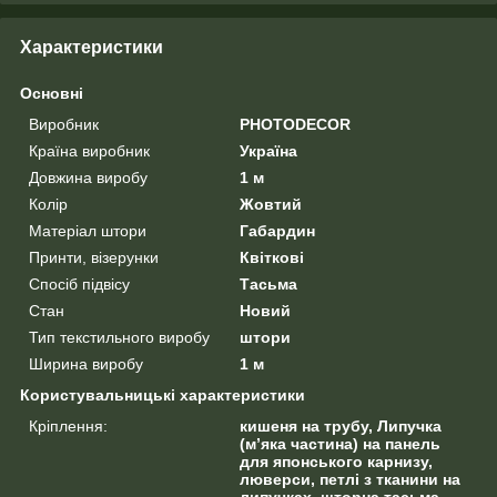
Характеристики
Основні
Виробник
PHOTODECOR
Країна виробник
Україна
Довжина виробу
1 м
Колір
Жовтий
Матеріал штори
Габардин
Принти, візерунки
Квіткові
Спосіб підвісу
Тасьма
Стан
Новий
Тип текстильного виробу
штори
Ширина виробу
1 м
Користувальницькі характеристики
Кріплення:
кишеня на трубу, Липучка
(м’яка частина) на панель
для японського карнизу,
люверси, петлі з тканини на
липучках, шторна тасьма