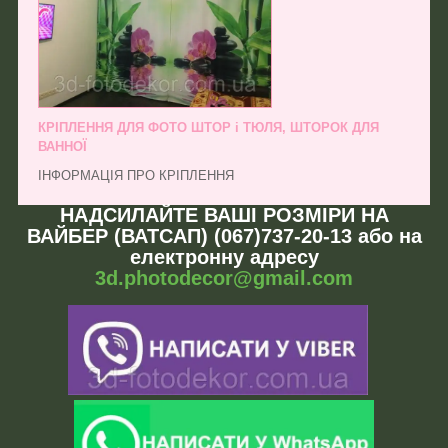
КРІПЛЕННЯ ДЛЯ ФОТО ШТОР і ТЮЛЯ, ШТОРОК ДЛЯ
ВАННОЇ
ІНФОРМАЦІЯ ПРО КРІПЛЕННЯ
НАДСИЛАЙТЕ ВАШІ РОЗМІРИ НА
ВАЙБЕР (ВАТСАП) (067)737-20-13 або на
електронну адресу
3d.photodecor@gmail.com