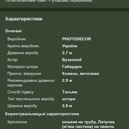
Поліетиленовий пакет + упаковка перевізника
Характеристики
Основні
Виробник
PHOTODECOR
Країна виробник
Україна
Довжина виробу
2.7 м
Колір
Бузковий
Матеріал штори
Габардин
Принти, візерунки
Комахи, метелики
Рекомендована довжина
2.9 м
карниза
Спосіб підвісу
Тасьма
Тип текстильного виробу
штори
Ширина виробу
2.9 м
Користувальницькі характеристики
Кріплення:
кишеня на трубу, Липучка
(м’яка частина) на панель