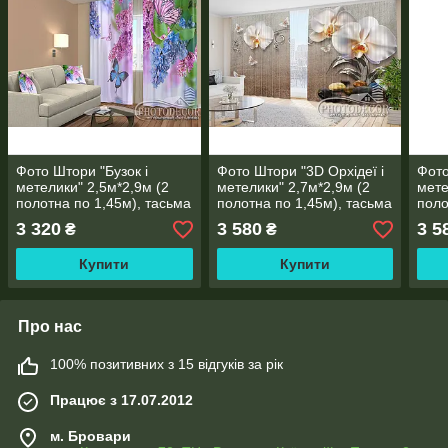
Фото Штори "Бузок і
Фото Штори "3D Орхідеї і
Фото
метелики" 2,5м*2,9м (2
метелики" 2,7м*2,9м (2
мете
полотна по 1,45м), тасьма
полотна по 1,45м), тасьма
поло
3 320
3 580
3 5
₴
₴
Купити
Купити
Про нас
100% позитивних з 15 відгуків за рік
Працює з 17.07.2012
м. Бровари