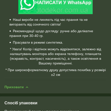
Наші вироби не линяють під час прання та не
вигорають від сонячного світла!
Рекомендації щодо догляду: ручне або делікатне
прання при 30-40 гр.
Прасувати в режимі синтетика.
* Увага! Колір і відтінок можуть відрізнятися, залежно від
налаштувань монітора або екрана телефону, планшета
(яскравість, контраст, насиченість), а також освітлення в
Вашому приміщенні.
* При широкоформатному друку допустима похибка у розмірі
±2 см
Приховати
Спосіб упаковки