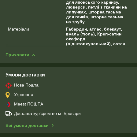
для японського карнизу,
люверси, петлі з тканини на
липучках, шторна тасьма
для гачків, шторна тасьма
на трубу
Матеріали
Габардин, атлас, блекаут,
вуаль (тюль), Креп-сатин,
оксфорд
(відштовхувальний), сатен
Приховати
Умови доставки
Нова Пошта
Укрпошта
Meest ПОШТА
Доставка кур'єром по м. Бровари
Всі умови доставки