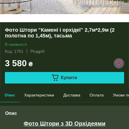
Фото Штори "Камені і орхідеї" 2,7м*2,9м (2
полотна по 1,45м), тасьма
В наявності
Код: 1761
Роздріб
3 580
₴
Купити
Опис
Характеристики
Доставка
Оплата
Умови п
Опис
Фото Штори з 3D Орхідеями