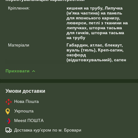
Кріплення:
кишеня на трубу, Липучка
(м’яка частина) на панель
для японського карнизу,
люверси, петлі з тканини на
липучках, шторна тасьма
для гачків, шторна тасьма
на трубу
Матеріали
Габардин, атлас, блекаут,
вуаль (тюль), Креп-сатин,
оксфорд
(відштовхувальний), сатен
Приховати
Умови доставки
Нова Пошта
Укрпошта
Meest ПОШТА
Доставка кур'єром по м. Бровари