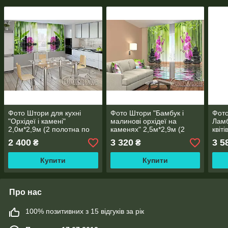
Фото Штори для кухні
Фото Штори "Бамбук і
Фото
"Орхідеї і камені"
малинові орхідеї на
Ламб
2,0м*2,9м (2 полотна по
каменях" 2,5м*2,9м (2
квіті
1,45м), тасьма
полотна по 1,45м), тасьма
поло
2 400
3 320
3 5
₴
₴
Купити
Купити
Про нас
100% позитивних з 15 відгуків за рік