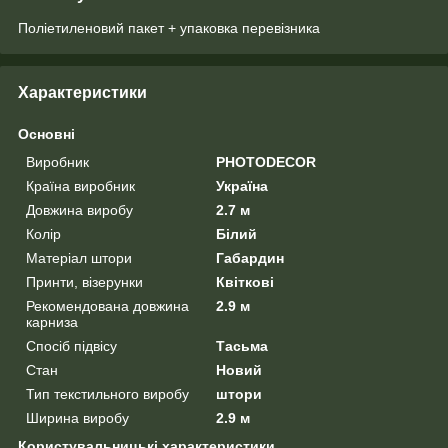
Поліетиленовий пакет + упаковка перевізника
Характеристики
Основні
Виробник
PHOTODECOR
Країна виробник
Україна
Довжина виробу
2.7 м
Колір
Білий
Матеріал штори
Габардин
Принти, візерунки
Квіткові
Рекомендована довжина
2.9 м
карниза
Спосіб підвісу
Тасьма
Стан
Новий
Тип текстильного виробу
штори
Ширина виробу
2.9 м
Користувальницькі характеристики