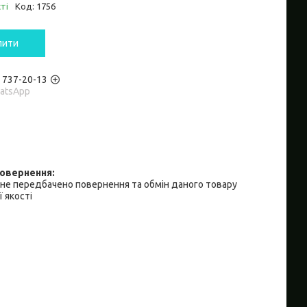
ті
Код:
1756
пити
) 737-20-13
hatsApp
не передбачено повернення та обмін даного товару
 якості