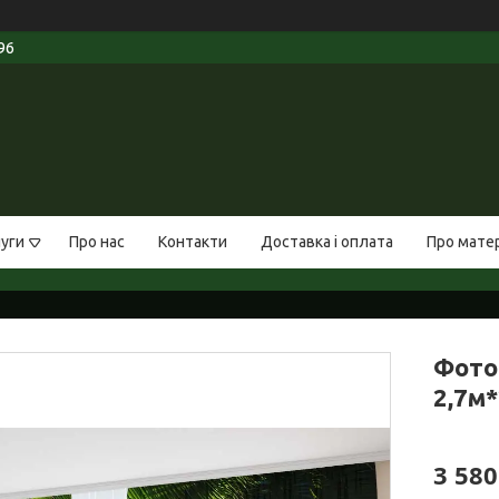
96
луги
Про нас
Контакти
Доставка і оплата
Про мате
Фото
2,7м*
3 580