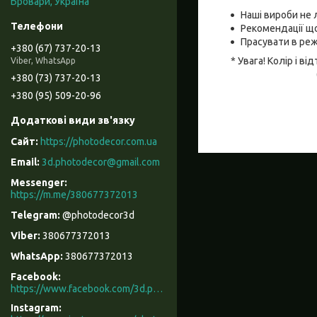
Бровари, Україна
Наші вироби не 
Рекомендації що
Прасувати в реж
+380 (67) 737-20-13
* Увага! Колір і 
Viber, WhatsApp
+380 (73) 737-20-13
+380 (95) 509-20-96
https://photodecor.com.ua
3d.photodecor@gmail.com
https://m.me/380677372013
@photodecor3d
380677372013
380677372013
Facebook
https://www.facebook.com/3d.photodecor/
Instagram