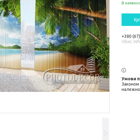
В наявнос
Ку
+380 (67
Viber, W
Законом 
належної