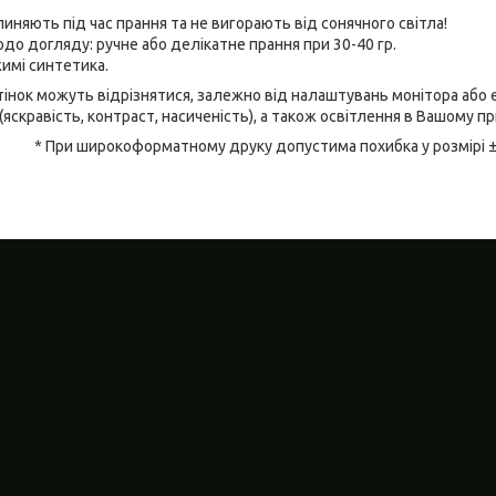
линяють під час прання та не вигорають від сонячного світла!
до догляду: ручне або делікатне прання при 30-40 гр.
имі синтетика.
відтінок можуть відрізнятися, залежно від налаштувань монітора аб
(яскравість, контраст, насиченість), а також освітлення в Вашому п
* При широкоформатному друку допустима похибка у розмірі 