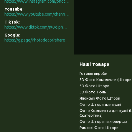
https://www.instagram.com/photodecor.com.ua/
YouTube
https://www.youtube.com/channel/UCXCUerfqRY1Pw7-IptdbqyA/videos
TikTok
https://www.tiktok.com/@3d.photodecor?is_from_webapp=1&sender_device=pc
Google
https://g.page/Photodecor?share
Наші товари
Готовы вироби
3D Фото Комплекти (Штори 
3D Фото Штори
3D Фото Тюль
Японські Фото Штори
Фото Штори для кухні
Фото Комплекти для кухні 
Скатертина)
Фото Штори ни люверсах
Римські Фото Штори