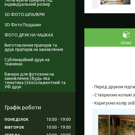
Тюль вуаль (шифон) під
індивідуальний розмір
3D ФОТО ШПАЛЕРИ
3D Фото Подушки
ФОТО ДРУК НА ЧАШКАХ
Опис
Виготовлення прапорів та
друк прапорів на замовлення
Сублімаційний друк на
тканинах
Банери для фотозони на
замовлення | Будь-яка
тематика | Екосольвентний та
УФ друк
- Перед друком підга
- Створюємо колажі з
- Коригуємо колір зо
Графік роботи
10:00
19:00
ПОНЕДІЛОК
10:00
19:00
ВІВТОРОК
10:00
19:00