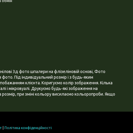
 обмін
нілові 3д фото шпалери на флізеліновій основі, Фото
 фото. Під індивідуальний розмір і з будь-яким
побажанням клієнта. Коригуємо колір зображення. Кілька
алі і мікровуалі. Друкуємо будь-які зображення на
 розмір, при зміні кольору висилаємо кольоропроби. Якщо
т
|
Політика конфіденційності