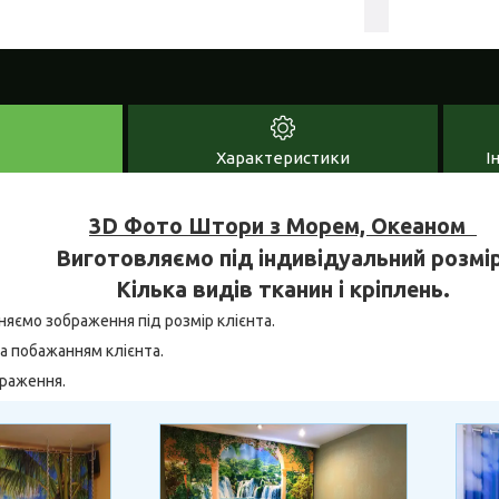
Характеристики
І
3D Фото Штори з Морем, Океаном
Виготовляємо під індивідуальний розмір
Кілька видів тканин і кріплень.
няємо зображення під розмір клієнта.
а побажанням клієнта.
браження.