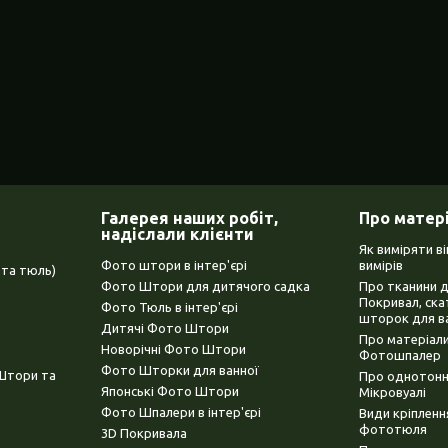
Галерея наших робіт,
Про матер
надіслали клієнти
Як виміряти в
Фото штори в інтер'єрі
вимірів
та тюль)
Фото Штори для дитячого садка
Про тканини 
Покривал, ска
Фото Тюль в інтер'єрі
шторок для в
Дитячі Фото Штори
Про матеріали
Новорічні Фото Штори
Фотошпалер
Фото Шторки для ванної
(Штори та
Про однотонни
Японські Фото Штори
Мікровуалі
Фото Шпалери в інтер'єрі
Види кріплен
фототюля
3D Покривала