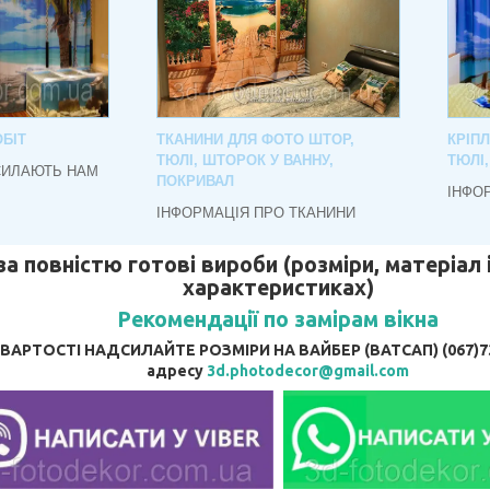
БІТ
ТКАНИНИ ДЛЯ ФОТО ШТОР,
КРІП
ТЮЛІ, ШТОРОК У ВАННУ,
ТЮЛІ
СИЛАЮТЬ НАМ
ПОКРИВАЛ
ІНФО
ІНФОРМАЦІЯ ПРО ТКАНИНИ
за повністю готові вироби (розміри, матеріал і
характеристиках)
Рекомендації по замірам вікна
АРТОСТІ НАДСИЛАЙТЕ РОЗМІРИ НА ВАЙБЕР (ВАТСАП) (067)737
адресу
3d.photodecor@gmail.com