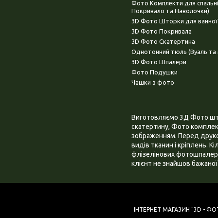
Фото Комплекти для спальн
Покривало та Наволочки)
3D Фото Шторки для ванної
3D Фото Покривала
3D Фото Скатертина
Однотонний тюль (Вуаль та 
3D Фото Шпалери
Фото Подушки
Чашки з фото
Виготовляємо 3Д Фото штор
скатертину, Фото комплект
зображенням. Перед друком
видів тканин і кріплень. К
флізелінових фотошпалера
клієнт не знайшов бажаної 