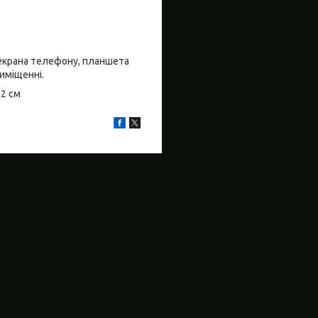
о екрана телефону, планшета
риміщенні.
±2 см