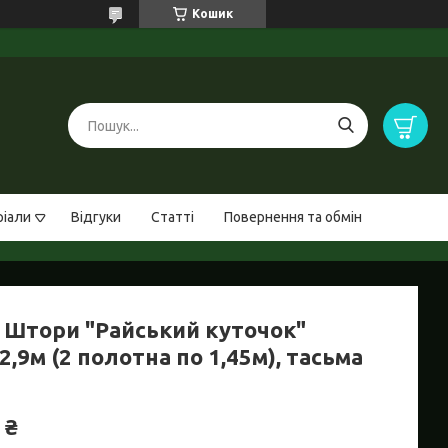
Кошик
ріали
Відгуки
Статті
Повернення та обмін
 Штори "Райський куточок"
2,9м (2 полотна по 1,45м), тасьма
 ₴