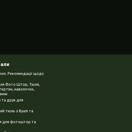
іали
ікно. Рекомендації щодо
для Фото Штор, Тюля,
тертин, наволочок,
анни
 та друк для
й тюль з Вуалі та
ня для фотоштор та