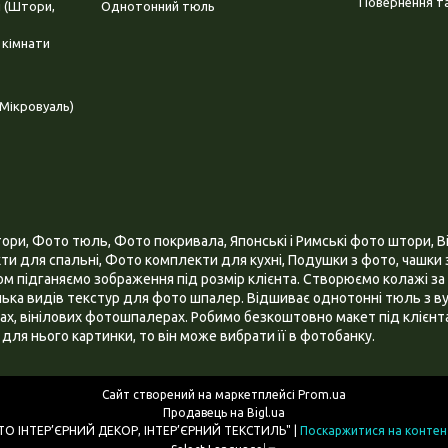
Повернення та
і (Штори,
Однотонний тюль
 кімнати
Мікровуаль)
и, Фото тюль, Фото покривала, Японські і Римські фото штори, Ві
и для спальні, Фото комплекти для кухні, Подушки з фото, чашки з
 підганяємо зображення під розмір клієнта. Створюємо колажі за 
ілька видів текстур для фото шпалер. Відшиває однотонні тюль з ву
х, вінілових фотошпалерах. Робимо безкоштовно макет під клієнта
для нього картинки, то він може вибрати її в фотобанку.
Сайт створений на маркетплейсі
Prom.ua
Продавець на Bigl.ua
ІНТЕРНЕТ МАГАЗИН "3D - ФОТО ІНТЕР’ЄРНИЙ ДЕКОР, ІНТЕР’ЄРНИЙ ТЕКСТИЛЬ" |
Поскаржитися на контен