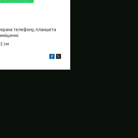
о екрана телефону, планшета
риміщенні.
±2 см