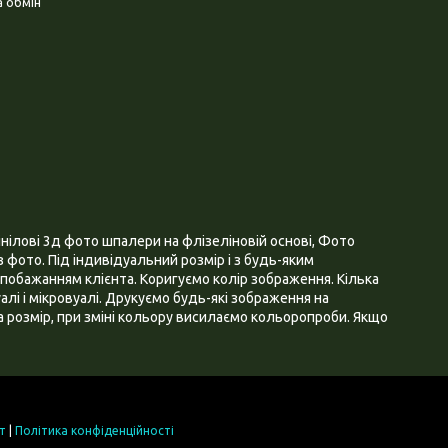
 обмін
нілові 3д фото шпалери на флізеліновій основі, Фото
 фото. Під індивідуальний розмір і з будь-яким
побажанням клієнта. Коригуємо колір зображення. Кілька
алі і мікровуалі. Друкуємо будь-які зображення на
 розмір, при зміні кольору висилаємо кольоропроби. Якщо
т
|
Політика конфіденційності