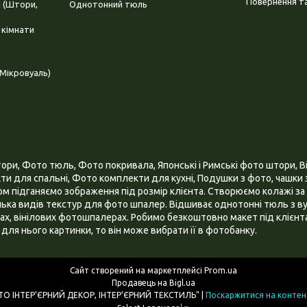
Повернення та
і (Штори,
Однотонний тюль
 кімнати
Мікровуаль)
и, Фото тюль, Фото покривала, Японські і Римські фото штори, Ві
и для спальні, Фото комплекти для кухні, Подушки з фото, чашки з
 підганяємо зображення під розмір клієнта. Створюємо колажі за 
ілька видів текстур для фото шпалер. Відшиває однотонні тюль з ву
х, вінілових фотошпалерах. Робимо безкоштовно макет під клієнта
для нього картинки, то він може вибрати її в фотобанку.
Сайт створений на маркетплейсі
Prom.ua
Продавець на Bigl.ua
ІНТЕРНЕТ МАГАЗИН "3D - ФОТО ІНТЕР’ЄРНИЙ ДЕКОР, ІНТЕР’ЄРНИЙ ТЕКСТИЛЬ" |
Поскаржитися на контен