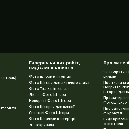
Галерея наших робіт,
Про матер
надіслали клієнти
Як виміряти в
Фото штори в інтер'єрі
вимірів
та тюль)
Фото Штори для дитячого садка
Про тканини 
Покривал, ска
Фото Тюль в інтер'єрі
шторок для в
Дитячі Фото Штори
Про матеріали
Новорічні Фото Штори
Фотошпалер
Фото Шторки для ванної
(Штори та
Про однотонни
Японські Фото Штори
Мікровуалі
Фото Шпалери в інтер'єрі
Види кріплен
фототюля
3D Покривала