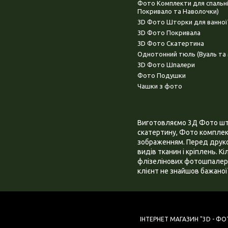
Фото Комплекти для спальн
Покривало та Наволочки)
3D Фото Шторки для ванної
3D Фото Покривала
3D Фото Скатертина
Однотонний тюль (Вуаль та 
3D Фото Шпалери
Фото Подушки
Чашки з фото
Виготовляємо 3Д Фото штор
скатертину, Фото комплект
зображенням. Перед друком
видів тканин і кріплень. К
флізелінових фотошпалера
клієнт не знайшов бажаної 