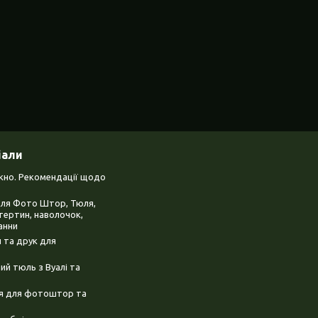
іали
ікно. Рекомендації щодо
для Фото Штор, Тюля,
тертин, наволочок,
анни
 та друк для
й тюль з Вуалі та
ня для фотоштор та