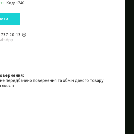
ті
Код:
1740
пити
) 737-20-13
hatsApp
не передбачено повернення та обмін даного товару
 якості