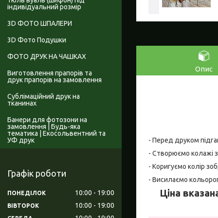
Тюль вуаль (шифон) під
індивідуальний розмір
3D ФОТО ШПАЛЕРИ
3D Фото Подушки
ФОТО ДРУК НА ЧАШКАХ
Опис
Виготовлення прапорів та
друк прапорів на замовлення
Сублімаційний друк на
тканинах
Банери для фотозони на
замовлення | Будь-яка
тематика | Екосольвентний та
УФ друк
- Перед друком підга
- Створюємо колажі з
- Коригуємо колір зо
Графік роботи
- Висилаємо кольоро
Ціна вказана
10:00
19:00
ПОНЕДІЛОК
10:00
19:00
ВІВТОРОК
10:00
19:00