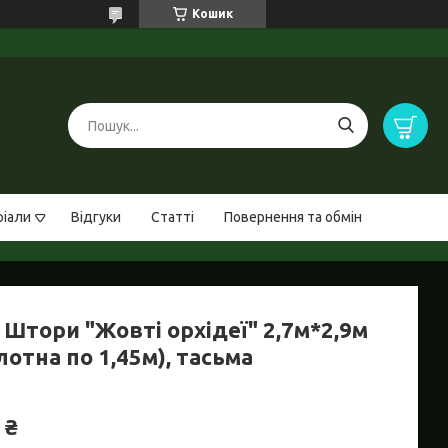
Кошик
ріали
Відгуки
Статті
Повернення та обмін
 Штори "Жовті орхідеї" 2,7м*2,9м
лотна по 1,45м), тасьма
 ₴