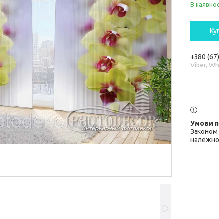
В наявнос
Ку
+380 (67
Viber, W
Законом 
належної