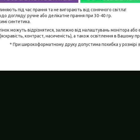
линяють під час прання та не вигорають від сонячного світла!
до догляду: ручне або делікатне прання при 30-40 гр.
имі синтетика.
відтінок можуть відрізнятися, залежно від налаштувань монітора аб
(яскравість, контраст, насиченість), а також освітлення в Вашому п
* При широкоформатному друку допустима похибка у розмірі 