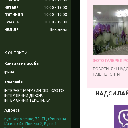
СЕРЕДА
10:00
19:00
ЧЕТВЕР
10:00
19:00
ПʼЯТНИЦЯ
10:00
19:00
СУБОТА
Вихідний
НЕДІЛЯ
Контакти
ФОТО ГАЛЕРЕЯ РО
РОБОТИ, ЯКІ НАД
Ірина
НАШІ КЛІЄНТИ
ІНТЕРНЕТ МАГАЗИН "3D - ФОТО
НАДСИЛАЙТЕ
ІНТЕР’ЄРНИЙ ДЕКОР,
ІНТЕР’ЄРНИЙ ТЕКСТИЛЬ"
вул. Короленко, 72, ТЦ «Ринок на
Київській», Поверх 2, Бутік 1,