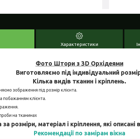
Характеристики
І
Фото Штори з 3D Орхідеями
Виготовляємо під індивідуальний розмір
Кілька видів тканин і кріплень.
няємо зображення під розмір клієнта.
а побажанням клієнта.
браження.
проби на тканинах
 за розміри, матеріал і кріплення, які описані
Рекомендації по замірам вікна