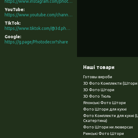
https://www.instagram.com/photodecor.com.ua/
YouTube
https://www.youtube.com/channel/UCXCUerfqRY1Pw7-IptdbqyA/videos
TikTok
https://www.tiktok.com/@3d.photodecor?is_from_webapp=1&sender_device=pc
Google
https://g.page/Photodecor?share
Наші товари
Готовы вироби
3D Фото Комплекти (Штори 
3D Фото Штори
3D Фото Тюль
Японські Фото Штори
Фото Штори для кухні
Фото Комплекти для кухні 
Скатертина)
Фото Штори ни люверсах
Римські Фото Штори