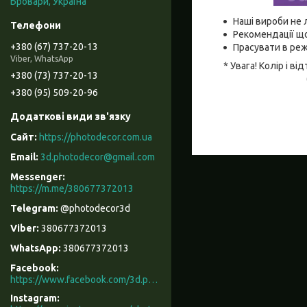
Бровари, Україна
Наші вироби не 
Рекомендації що
+380 (67) 737-20-13
Прасувати в реж
Viber, WhatsApp
* Увага! Колір і 
+380 (73) 737-20-13
+380 (95) 509-20-96
https://photodecor.com.ua
3d.photodecor@gmail.com
https://m.me/380677372013
@photodecor3d
380677372013
380677372013
Facebook
https://www.facebook.com/3d.photodecor/
Instagram