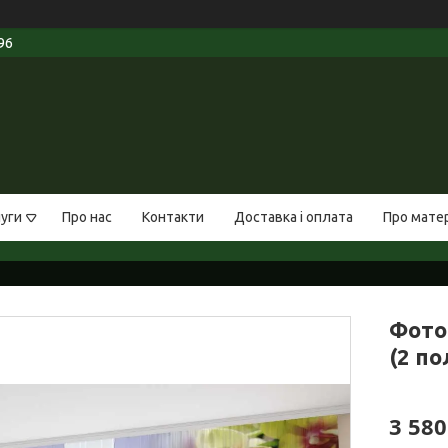
96
луги
Про нас
Контакти
Доставка і оплата
Про мате
Фото
(2 по
3 580