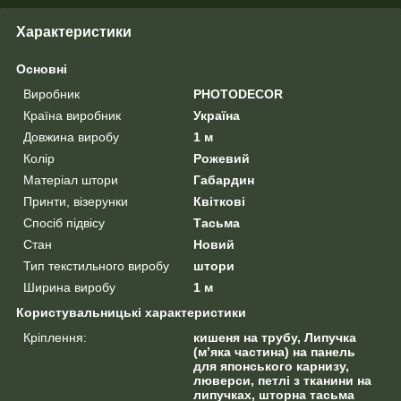
Характеристики
Основні
Виробник
PHOTODECOR
Країна виробник
Україна
Довжина виробу
1 м
Колір
Рожевий
Матеріал штори
Габардин
Принти, візерунки
Квіткові
Спосіб підвісу
Тасьма
Стан
Новий
Тип текстильного виробу
штори
Ширина виробу
1 м
Користувальницькі характеристики
Кріплення:
кишеня на трубу, Липучка
(м’яка частина) на панель
для японського карнизу,
люверси, петлі з тканини на
липучках, шторна тасьма