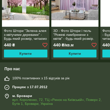
Фото Штори "Зелена алея
3D - Фото Штори і тюль
Фото
з квітучими деревами" -
"Рожеві ламбрекени з
- Бу
Будь-який розмір, читаємо
квітів" - будь-який розмір.
чита
опис!
Читаємо опис!
440
440
440
₴
₴/кв.м
Купити
Купити
Про нас
100% позитивних з 15 відгуків за рік
Працює з 17.07.2012
м. Бровари
вул. Короленко, 72, ТЦ «Ринок на Київській», Поверх 2,
Бутік 1, Бровари, Україна