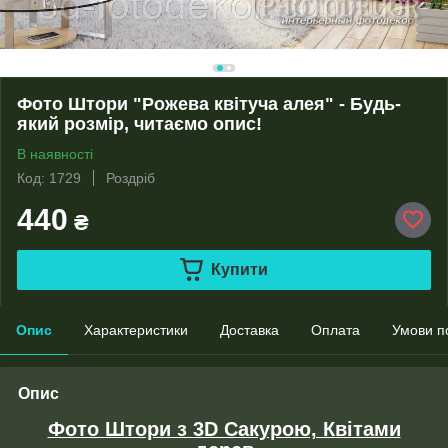
Фото Штори "Рожева квітуча алея" - Будь-
який розмір, читаємо опис!
В наявності
Код: 1729
Роздріб
440
₴
Купити
Опис
Характеристики
Доставка
Оплата
Умови п
Опис
Фото Штори з 3D Сакурою, Квітами