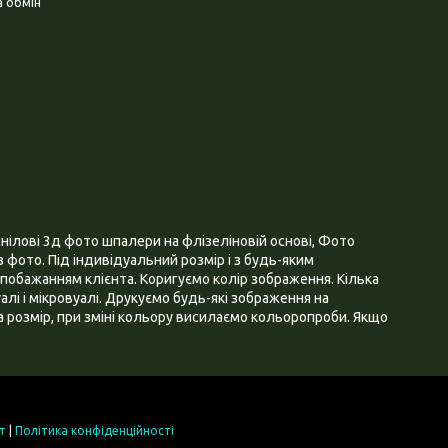
 обмін
нілові 3д фото шпалери на флізеліновій основі, Фото
 фото. Під індивідуальний розмір і з будь-яким
побажанням клієнта. Коригуємо колір зображення. Кілька
алі і мікровуалі. Друкуємо будь-які зображення на
 розмір, при зміні кольору висилаємо кольоропроби. Якщо
т
|
Політика конфіденційності