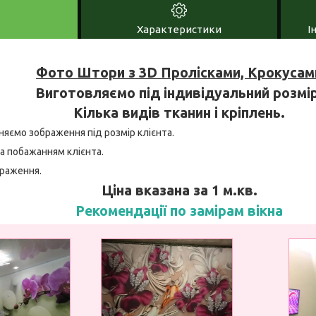
Характеристики
І
Фото Штори з 3D Пролісками, Крокусам
Виготовляємо під індивідуальний розмір
Кілька видів тканин і кріплень.
няємо зображення під розмір клієнта.
а побажанням клієнта.
браження.
Ціна вказана за 1 м.кв.
Рекомендації по замірам вікна