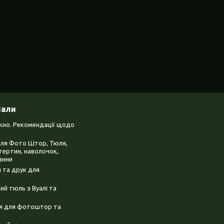
іали
ікно. Рекомендації щодо
для Фото Штор, Тюля,
тертин, наволочок,
анни
 та друк для
й тюль з Вуалі та
ня для фотоштор та