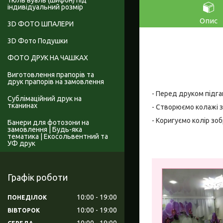
Тюль вуаль (шифон) під
індивідуальний розмір
Опис
3D ФОТО ШПАЛЕРИ
3D Фото Подушки
ФОТО ДРУК НА ЧАШКАХ
Виготовлення прапорів та
друк прапорів на замовлення
- Перед друком підга
Сублімаційний друк на
тканинах
- Створюємо колажі з
- Коригуємо колір зо
Банери для фотозони на
замовлення | Будь-яка
тематика | Екосольвентний та
УФ друк
Графік роботи
10:00
19:00
ПОНЕДІЛОК
10:00
19:00
ВІВТОРОК
10:00
19:00