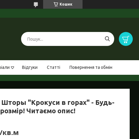
Кошик
ріали
Відгуки
Статті
Повернення та обмін
 Шторы "Крокуси в горах" - Будь-
розмір! Читаємо опис!
₴/кв.м