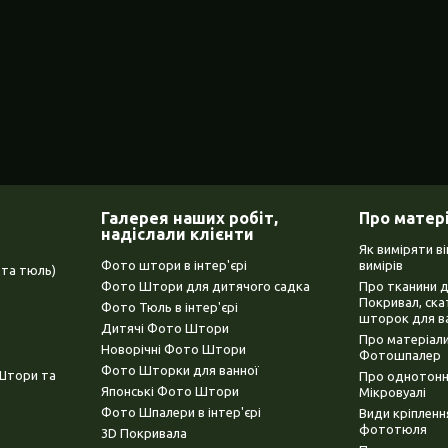
Галерея наших робіт,
Про матер
надіслали клієнти
Як виміряти в
Фото штори в інтер'єрі
вимірів
та тюль)
Фото Штори для дитячого садка
Про тканини 
Покривал, ска
Фото Тюль в інтер'єрі
шторок для в
Дитячі Фото Штори
Про матеріали
Новорічні Фото Штори
Фотошпалер
Фото Шторки для ванної
(Штори та
Про однотонни
Японські Фото Штори
Мікровуалі
Фото Шпалери в інтер'єрі
Види кріплен
фототюля
3D Покривала