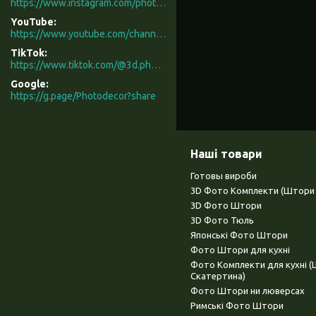
https://www.instagram.com/photodecor.com.ua/
YouTube
https://www.youtube.com/channel/UCXCUerfqRY1Pw7-IptdbqyA/videos
TikTok
https://www.tiktok.com/@3d.photodecor?is_from_webapp=1&sender_device=pc
Google
https://g.page/Photodecor?share
Наші товари
Готовы вироби
3D Фото Комплекти (Штори 
3D Фото Штори
3D Фото Тюль
Японські Фото Штори
Фото Штори для кухні
Фото Комплекти для кухні 
Скатертина)
Фото Штори ни люверсах
Римські Фото Штори