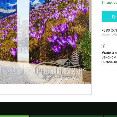
В наявнос
Ку
+380 (67
Viber, W
Законом 
належної