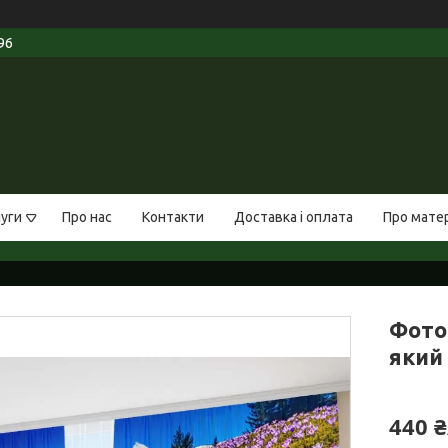
96
луги
Про нас
Контакти
Доставка і оплата
Про мате
Фото
який 
440 