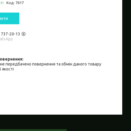
ті
Код:
7617
пити
) 737-20-13
hatsApp
не передбачено повернення та обмін даного товару
 якості