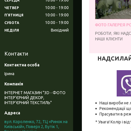
СЕРЕДА
10:00
19:00
ЧЕТВЕР
10:00
19:00
ПʼЯТНИЦЯ
10:00
19:00
СУБОТА
ФОТО ГАЛЕРЕЯ РО
Вихідний
НЕДІЛЯ
РОБОТИ, ЯКІ НАД
НАШІ КЛІЄНТИ
Контакти
НАДСИЛАЙТЕ
Ірина
ІНТЕРНЕТ МАГАЗИН "3D - ФОТО
ІНТЕР’ЄРНИЙ ДЕКОР,
ІНТЕР’ЄРНИЙ ТЕКСТИЛЬ"
Наші вироби не 
Рекомендації що
Прасувати в реж
вул. Короленко, 72, ТЦ «Ринок на
* Увага! Колір і 
Київській», Поверх 2, Бутік 1,