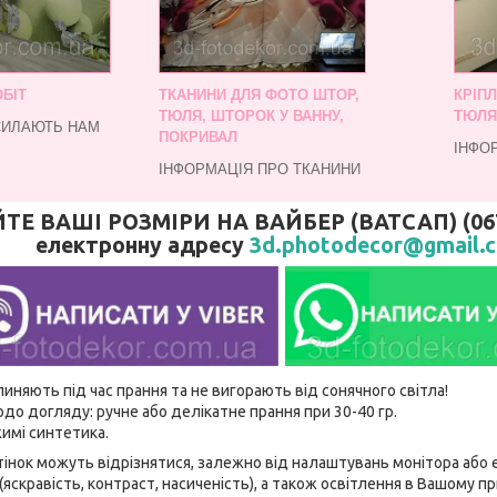
БІТ
ТКАНИНИ ДЛЯ ФОТО ШТОР,
КРІП
ТЮЛЯ, ШТОРОК У ВАННУ,
ТЮЛЯ
СИЛАЮТЬ НАМ
ПОКРИВАЛ
ІНФО
ІНФОРМАЦІЯ ПРО ТКАНИНИ
 ВАШІ РОЗМІРИ НА ВАЙБЕР (ВАТСАП) (067)
електронну адресу
3d.photodecor@gmail.
линяють під час прання та не вигорають від сонячного світла!
до догляду: ручне або делікатне прання при 30-40 гр.
имі синтетика.
відтінок можуть відрізнятися, залежно від налаштувань монітора аб
(яскравість, контраст, насиченість), а також освітлення в Вашому п