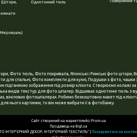
Повернення та
і (Штори,
Однотонний тюль
 кімнати
Мікровуаль)
и, Фото тюль, Фото покривала, Японські і Римські фото штори, Ві
и для спальні, Фото комплекти для кухні, Подушки з фото, чашки з
 підганяємо зображення під розмір клієнта. Створюємо колажі за 
ілька видів текстур для фото шпалер. Відшиває однотонні тюль з ву
х, вінілових фотошпалерах. Робимо безкоштовно макет під клієнта
для нього картинки, то він може вибрати її в фотобанку.
Сайт створений на маркетплейсі
Prom.ua
Продавець на Bigl.ua
ІНТЕРНЕТ МАГАЗИН "3D - ФОТО ІНТЕР’ЄРНИЙ ДЕКОР, ІНТЕР’ЄРНИЙ ТЕКСТИЛЬ" |
Поскаржитися на контен