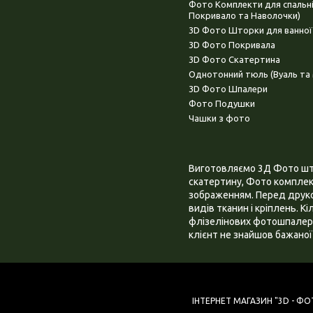
Фото Комплекти для спальн
Покривало та Наволочки)
3D Фото Шторки для ванної
3D Фото Покривала
3D Фото Скатертина
Однотонний тюль (Вуаль та 
3D Фото Шпалери
Фото Подушки
Чашки з фото
Виготовляємо 3Д Фото штор
скатертину, Фото комплект
зображенням. Перед друком
видів тканин і кріплень. К
флізелінових фотошпалера
клієнт не знайшов бажаної 