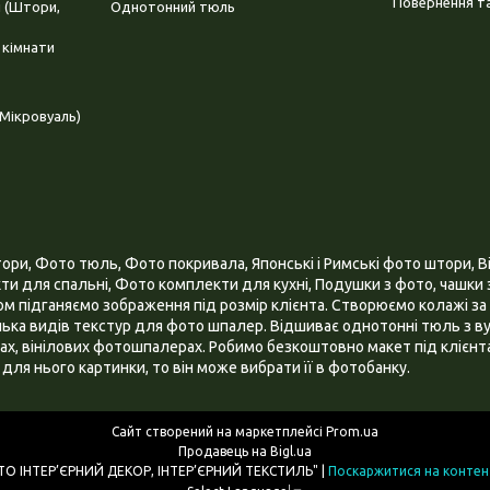
Повернення та
і (Штори,
Однотонний тюль
 кімнати
Мікровуаль)
и, Фото тюль, Фото покривала, Японські і Римські фото штори, Ві
и для спальні, Фото комплекти для кухні, Подушки з фото, чашки з
 підганяємо зображення під розмір клієнта. Створюємо колажі за 
ілька видів текстур для фото шпалер. Відшиває однотонні тюль з ву
х, вінілових фотошпалерах. Робимо безкоштовно макет під клієнта
для нього картинки, то він може вибрати її в фотобанку.
Сайт створений на маркетплейсі
Prom.ua
Продавець на Bigl.ua
ІНТЕРНЕТ МАГАЗИН "3D - ФОТО ІНТЕР’ЄРНИЙ ДЕКОР, ІНТЕР’ЄРНИЙ ТЕКСТИЛЬ" |
Поскаржитися на контен