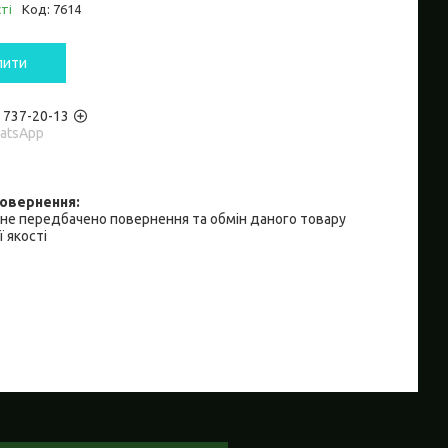
ті
Код:
7614
пити
) 737-20-13
hatsApp
не передбачено повернення та обмін даного товару
 якості