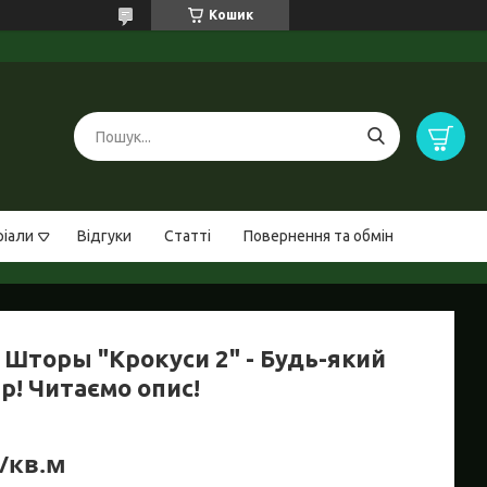
Кошик
ріали
Відгуки
Статті
Повернення та обмін
 Шторы "Крокуси 2" - Будь-який
р! Читаємо опис!
₴/кв.м