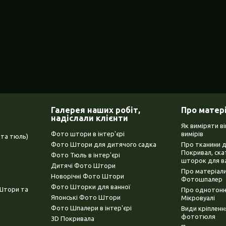
Галерея наших робіт,
Про матер
надіслали клієнти
Як виміряти в
Фото штори в інтер'єрі
вимірів
та тюль)
Фото Штори для дитячого садка
Про тканини 
Покривал, ска
Фото Тюль в інтер'єрі
шторок для в
Дитячі Фото Штори
Про матеріали
Новорічні Фото Штори
Фотошпалер
Фото Шторки для ванної
(Штори та
Про однотонни
Японські Фото Штори
Мікровуалі
Фото Шпалери в інтер'єрі
Види кріплен
фототюля
3D Покривала