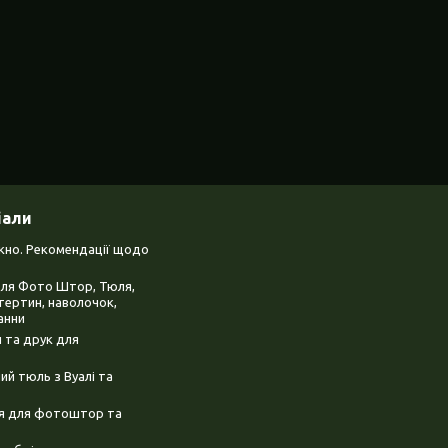
іали
ікно. Рекомендації щодо
для Фото Штор, Тюля,
тертин, наволочок,
анни
 та друк для
й тюль з Вуалі та
ня для фотоштор та