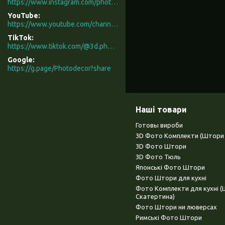
https://www.instagram.com/photodecor.com.ua/
YouTube
https://www.youtube.com/channel/UCXCUerfqRY1Pw7-IptdbqyA/videos
TikTok
https://www.tiktok.com/@3d.photodecor?is_from_webapp=1&sender_device=pc
Google
https://g.page/Photodecor?share
Наші товари
Готовы вироби
3D Фото Комплекти (Штори 
3D Фото Штори
3D Фото Тюль
Японські Фото Штори
Фото Штори для кухні
Фото Комплекти для кухні 
Скатертина)
Фото Штори ни люверсах
Римські Фото Штори