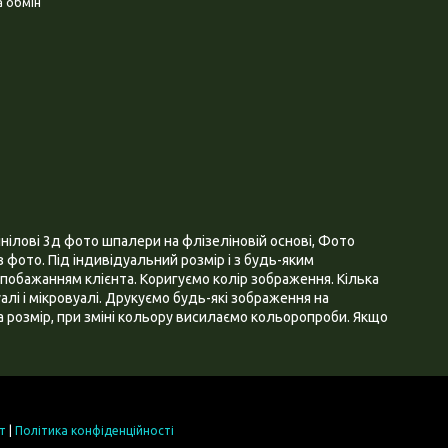
 обмін
нілові 3д фото шпалери на флізеліновій основі, Фото
 фото. Під індивідуальний розмір і з будь-яким
побажанням клієнта. Коригуємо колір зображення. Кілька
алі і мікровуалі. Друкуємо будь-які зображення на
 розмір, при зміні кольору висилаємо кольоропроби. Якщо
т
|
Політика конфіденційності