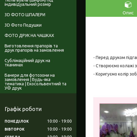
Тюль вуаль (шифон) під
індивідуальний розмір
Опис
3D ФОТО ШПАЛЕРИ
3D Фото Подушки
ФОТО ДРУК НА ЧАШКАХ
Виготовлення прапорів та
друк прапорів на замовлення
- Перед друком підга
Сублімаційний друк на
тканинах
- Створюємо колажі з
- Коригуємо колір зо
Банери для фотозони на
замовлення | Будь-яка
тематика | Екосольвентний та
УФ друк
Графік роботи
10:00
19:00
ПОНЕДІЛОК
10:00
19:00
ВІВТОРОК
10:00
19:00