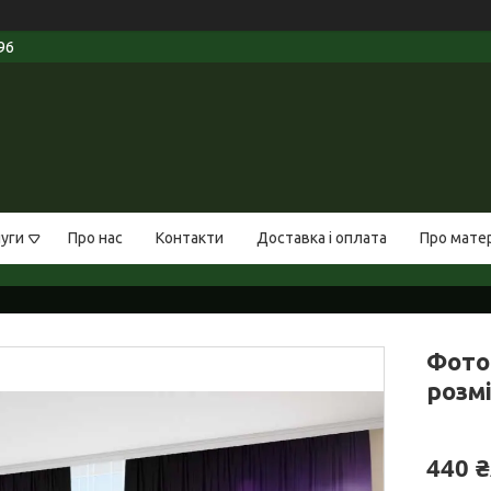
96
луги
Про нас
Контакти
Доставка і оплата
Про мате
Фото
розмі
440 