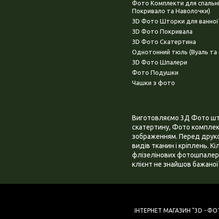
Фото Комплекти для спальн
Покривало та Наволочки)
3D Фото Шторки для ванної
3D Фото Покривала
3D Фото Скатертина
Однотонний тюль (Вуаль та 
3D Фото Шпалери
Фото Подушки
Чашки з фото
Виготовляємо 3Д Фото штор
скатертину, Фото комплект
зображенням. Перед друком
видів тканин і кріплень. К
флізелінових фотошпалера
клієнт не знайшов бажаної 