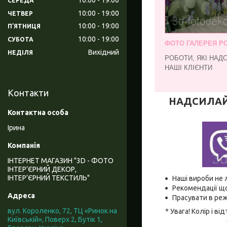
СЕРЕДА
10:00
19:00
ЧЕТВЕР
10:00
19:00
ПʼЯТНИЦЯ
10:00
19:00
СУБОТА
ФОТО ГАЛЕРЕЯ РО
Вихідний
НЕДІЛЯ
РОБОТИ, ЯКІ НАД
НАШІ КЛІЄНТИ
Контакти
НАДСИЛАЙТЕ
Ірина
ІНТЕРНЕТ МАГАЗИН "3D - ФОТО
ІНТЕР’ЄРНИЙ ДЕКОР,
ІНТЕР’ЄРНИЙ ТЕКСТИЛЬ"
Наші вироби не 
Рекомендації що
Прасувати в реж
вул. Короленко, 72, ТЦ «Ринок на
* Увага! Колір і 
Київській», Поверх 2, Бутік 1,