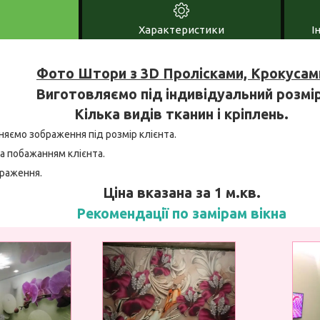
Характеристики
І
Фото Штори з 3D Пролісками, Крокусам
Виготовляємо під індивідуальний розмір
Кілька видів тканин і кріплень.
няємо зображення під розмір клієнта.
а побажанням клієнта.
браження.
Ціна вказана за 1 м.кв.
Рекомендації по замірам вікна