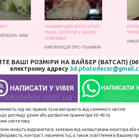
БІТ
ТКАНИНИ ДЛЯ ФОТО ШТОР,
КРІП
ТЮЛЯ, ШТОРОК У ВАННУ,
ТЮЛЯ
СИЛАЮТЬ НАМ
ПОКРИВАЛ
ІНФО
ІНФОРМАЦІЯ ПРО ТКАНИНИ
 ВАШІ РОЗМІРИ НА ВАЙБЕР (ВАТСАП) (067)
електронну адресу
3d.photodecor@gmail.
линяють під час прання та не вигорають від сонячного світла!
до догляду: ручне або делікатне прання при 30-40 гр.
имі синтетика.
відтінок можуть відрізнятися, залежно від налаштувань монітора аб
(яскравість, контраст, насиченість), а також освітлення в Вашому п