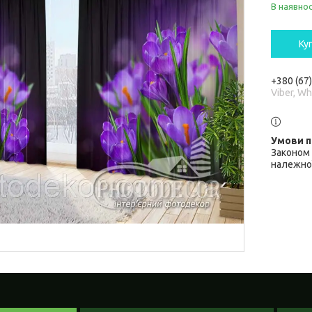
В наявнос
Ку
+380 (67
Viber, W
Законом 
належної