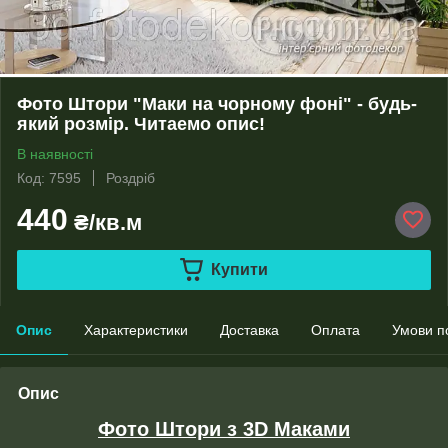
Фото Штори "Маки на чорному фоні" - будь-
який розмір. Читаемо опис!
В наявності
Код: 7595
Роздріб
440
₴/кв.м
Купити
Опис
Характеристики
Доставка
Оплата
Умови п
Опис
Фото Штори з 3D Маками