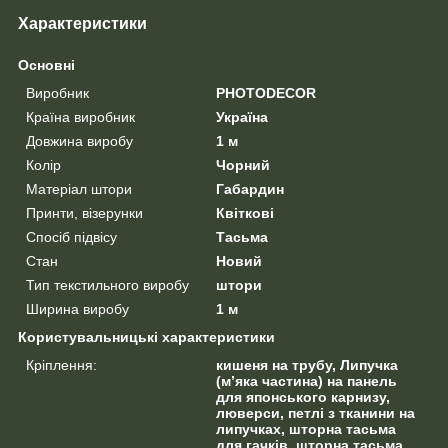
Характеристики
Основні
Виробник
PHOTODECOR
Країна виробник
Україна
Довжина виробу
1 м
Колір
Чорний
Матеріал штори
Габардин
Принти, візерунки
Квіткові
Спосіб підвісу
Тасьма
Стан
Новий
Тип текстильного виробу
штори
Ширина виробу
1 м
Користувальницькі характеристики
Кріплення:
кишеня на трубу, Липучка
(м’яка частина) на панель
для японського карнизу,
люверси, петлі з тканини на
липучках, шторна тасьма
для гачків, шторна тасьма