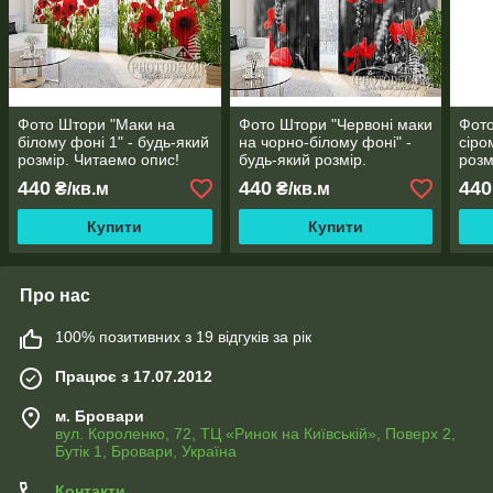
Фото Штори "Маки на
Фото Штори "Червоні маки
Фото
білому фоні 1" - будь-який
на чорно-білому фоні" -
сіро
розмір. Читаемо опис!
будь-який розмір.
розм
Читаемо опис!
440
440
440
₴/кв.м
₴/кв.м
Купити
Купити
Про нас
100% позитивних з 19 відгуків за рік
Працює з 17.07.2012
м. Бровари
вул. Короленко, 72, ТЦ «Ринок на Київській», Поверх 2,
Бутік 1, Бровари, Україна
Контакти