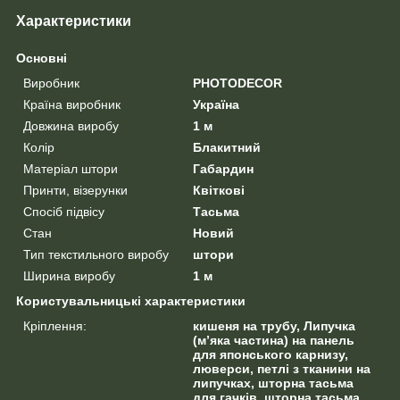
Характеристики
Основні
Виробник
PHOTODECOR
Країна виробник
Україна
Довжина виробу
1 м
Колір
Блакитний
Матеріал штори
Габардин
Принти, візерунки
Квіткові
Спосіб підвісу
Тасьма
Стан
Новий
Тип текстильного виробу
штори
Ширина виробу
1 м
Користувальницькі характеристики
Кріплення:
кишеня на трубу, Липучка
(м’яка частина) на панель
для японського карнизу,
люверси, петлі з тканини на
липучках, шторна тасьма
для гачків, шторна тасьма