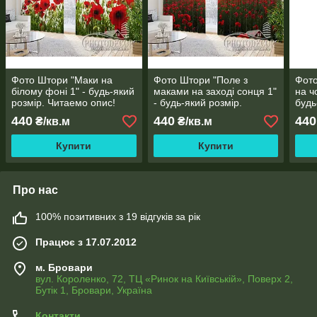
Фото Штори "Маки на
Фото Штори "Поле з
Фото
білому фоні 1" - будь-який
маками на заході сонця 1"
на ч
розмір. Читаемо опис!
- будь-який розмір.
будь
Читаемо опис!
Чита
440
440
440
₴/кв.м
₴/кв.м
Купити
Купити
Про нас
100% позитивних з 19 відгуків за рік
Працює з 17.07.2012
м. Бровари
вул. Короленко, 72, ТЦ «Ринок на Київській», Поверх 2,
Бутік 1, Бровари, Україна
Контакти