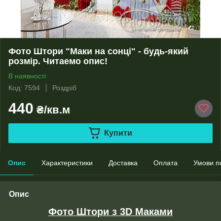
Фото Штори "Маки на сонці" - будь-який
розмір. Читаемо опис!
В наявності
Код: 7594
Роздріб
440
₴/кв.м
Купити
Опис
Характеристики
Доставка
Оплата
Умови п
Опис
Фото Штори з 3D Маками