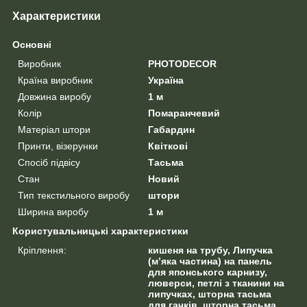
Характеристики
Основні
Виробник
PHOTODECOR
Країна виробник
Україна
Довжина виробу
1 м
Колір
Помаранчевий
Матеріал штори
Габардин
Принти, візерунки
Квіткові
Спосіб підвісу
Тасьма
Стан
Новий
Тип текстильного виробу
штори
Ширина виробу
1 м
Користувальницькі характеристики
Кріплення:
кишеня на трубу, Липучка
(м’яка частина) на панель
для японського карнизу,
люверси, петлі з тканини на
липучках, шторна тасьма
для гачків, шторна тасьма