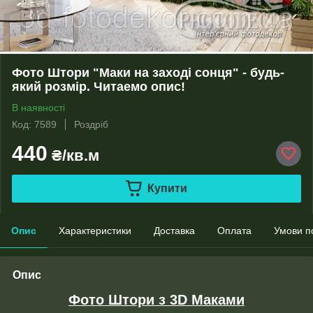
Фото Штори "Маки на заході сонця" - будь-
який розмір. Читаемо опис!
В наявності
Код: 7589
Роздріб
440
₴/кв.м
Купити
Опис
Характеристики
Доставка
Оплата
Умови п
Опис
Фото Штори з 3D Маками