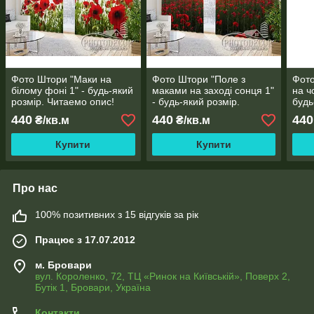
Фото Штори "Маки на
Фото Штори "Поле з
Фото
білому фоні 1" - будь-який
маками на заході сонця 1"
на ч
розмір. Читаемо опис!
- будь-який розмір.
будь
Читаемо опис!
Чита
440
440
440
₴/кв.м
₴/кв.м
Купити
Купити
Про нас
100% позитивних з 15 відгуків за рік
Працює з 17.07.2012
м. Бровари
вул. Короленко, 72, ТЦ «Ринок на Київській», Поверх 2,
Бутік 1, Бровари, Україна
Контакти