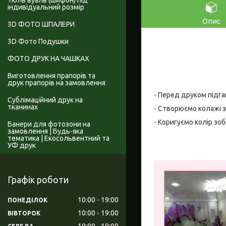
Тюль вуаль (шифон) під
індивідуальний розмір
Опис
3D ФОТО ШПАЛЕРИ
3D Фото Подушки
ФОТО ДРУК НА ЧАШКАХ
Виготовлення прапорів та
друк прапорів на замовлення
- Перед друком підга
Сублімаційний друк на
тканинах
- Створюємо колажі з
- Коригуємо колір зо
Банери для фотозони на
замовлення | Будь-яка
тематика | Екосольвентний та
УФ друк
Графік роботи
10:00
19:00
ПОНЕДІЛОК
10:00
19:00
ВІВТОРОК
10:00
19:00