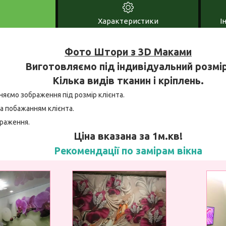
Характеристики
І
Фото Штори з 3D Маками
Виготовляємо під індивідуальний розмір
Кілька видів тканин і кріплень.
няємо зображення під розмір клієнта.
а побажанням клієнта.
браження.
Ціна вказана за 1м.кв!
Рекомендації по замірам вікна