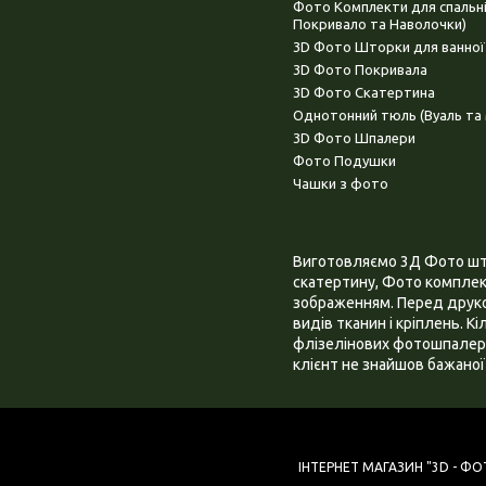
Фото Комплекти для спальн
Покривало та Наволочки)
3D Фото Шторки для ванної
3D Фото Покривала
3D Фото Скатертина
Однотонний тюль (Вуаль та 
3D Фото Шпалери
Фото Подушки
Чашки з фото
Виготовляємо 3Д Фото штор
скатертину, Фото комплект
зображенням. Перед друком
видів тканин і кріплень. К
флізелінових фотошпалера
клієнт не знайшов бажаної 