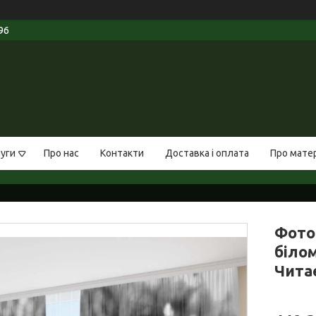
96
луги
Про нас
Контакти
Доставка і оплата
Про мате
Фото
білом
Чита