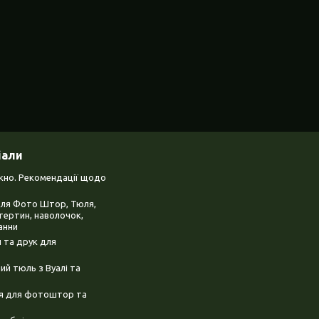
іали
ікно. Рекомендації щодо
для Фото Штор, Тюля,
тертин, наволочок,
анни
 та друк для
й тюль з Вуалі та
ня для фотоштор та