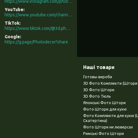
https://www.instagram.com/photodecor.com.ua/
YouTube
https://www.youtube.com/channel/UCXCUerfqRY1Pw7-IptdbqyA/videos
TikTok
https://www.tiktok.com/@3d.photodecor?is_from_webapp=1&sender_device=pc
Google
https://g.page/Photodecor?share
Наші товари
Готовы вироби
3D Фото Комплекти (Штори 
3D Фото Штори
3D Фото Тюль
Японські Фото Штори
Фото Штори для кухні
Фото Комплекти для кухні 
Скатертина)
Фото Штори ни люверсах
Римські Фото Штори