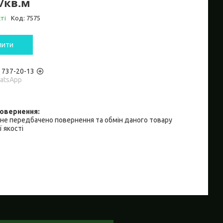
₴/кв.м
ті
Код:
7575
пити
) 737-20-13
hatsApp
не передбачено повернення та обмін даного товару
 якості