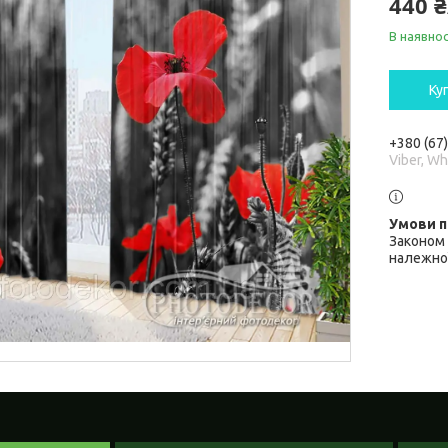
440 
В наявнос
Ку
+380 (67
Viber, W
Законом 
належної