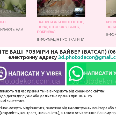
БІТ
ТКАНИНИ ДЛЯ ФОТО ШТОР,
КРІП
ТЮЛЯ, ШТОРОК У ВАННУ,
ТЮЛЯ
СИЛАЮТЬ НАМ
ПОКРИВАЛ
ІНФО
ІНФОРМАЦІЯ ПРО ТКАНИНИ
 ВАШІ РОЗМІРИ НА ВАЙБЕР (ВАТСАП) (067)
електронну адресу
3d.photodecor@gmail.
линяють під час прання та не вигорають від сонячного світла!
до догляду: ручне або делікатне прання при 30-40 гр.
имі синтетика.
відтінок можуть відрізнятися, залежно від налаштувань монітора аб
(яскравість, контраст, насиченість), а також освітлення в Вашому п