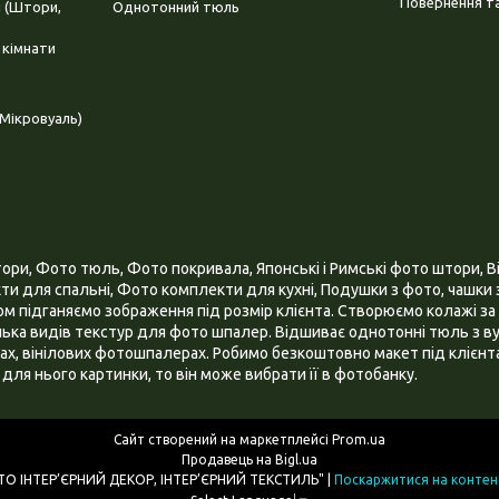
Повернення та
і (Штори,
Однотонний тюль
 кімнати
Мікровуаль)
и, Фото тюль, Фото покривала, Японські і Римські фото штори, Ві
и для спальні, Фото комплекти для кухні, Подушки з фото, чашки з
 підганяємо зображення під розмір клієнта. Створюємо колажі за 
ілька видів текстур для фото шпалер. Відшиває однотонні тюль з ву
х, вінілових фотошпалерах. Робимо безкоштовно макет під клієнта
для нього картинки, то він може вибрати її в фотобанку.
Сайт створений на маркетплейсі
Prom.ua
Продавець на Bigl.ua
ІНТЕРНЕТ МАГАЗИН "3D - ФОТО ІНТЕР’ЄРНИЙ ДЕКОР, ІНТЕР’ЄРНИЙ ТЕКСТИЛЬ" |
Поскаржитися на контен