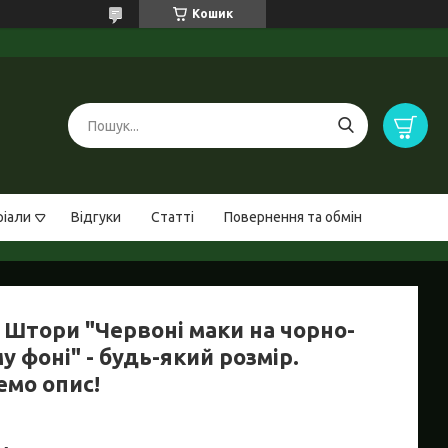
Кошик
ріали
Відгуки
Статті
Повернення та обмін
 Штори "Червоні маки на чорно-
у фоні" - будь-який розмір.
емо опис!