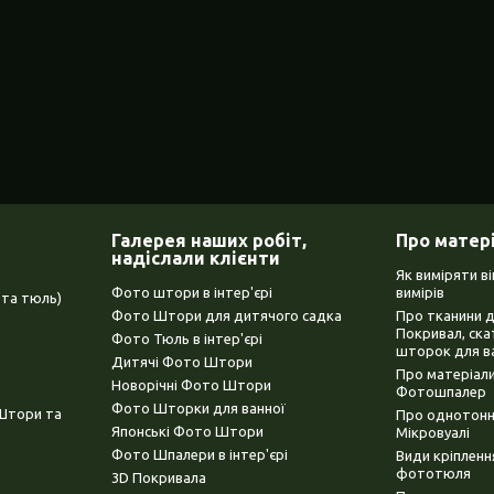
Галерея наших робіт,
Про матер
надіслали клієнти
Як виміряти в
Фото штори в інтер'єрі
вимірів
та тюль)
Фото Штори для дитячого садка
Про тканини 
Покривал, ска
Фото Тюль в інтер'єрі
шторок для в
Дитячі Фото Штори
Про матеріали
Новорічні Фото Штори
Фотошпалер
Фото Шторки для ванної
(Штори та
Про однотонни
Японські Фото Штори
Мікровуалі
Фото Шпалери в інтер'єрі
Види кріплен
фототюля
3D Покривала