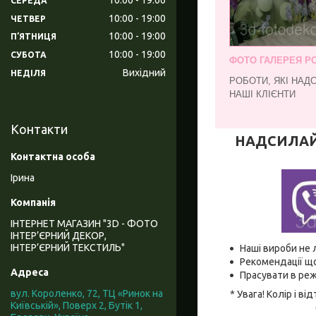
СЕРЕДА
10:00
19:00
ЧЕТВЕР
10:00
19:00
ПʼЯТНИЦЯ
10:00
19:00
СУБОТА
ФОТО ГАЛЕРЕЯ РО
Вихідний
НЕДІЛЯ
РОБОТИ, ЯКІ НАД
НАШІ КЛІЄНТИ
Контакти
НАДСИЛАЙТЕ
Ірина
ІНТЕРНЕТ МАГАЗИН "3D - ФОТО
ІНТЕР’ЄРНИЙ ДЕКОР,
ІНТЕР’ЄРНИЙ ТЕКСТИЛЬ"
Наші вироби не 
Рекомендації що
Прасувати в реж
вул. Короленко, 72, ТЦ «Ринок на
* Увага! Колір і 
Київській», Поверх 2, Бутік 1,