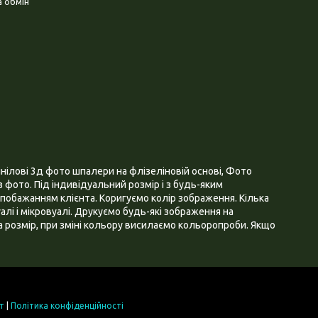
 обмін
нілові 3д фото шпалери на флізеліновій основі, Фото
 фото. Під індивідуальний розмір і з будь-яким
побажанням клієнта. Коригуємо колір зображення. Кілька
алі і мікровуалі. Друкуємо будь-які зображення на
 розмір, при зміні кольору висилаємо кольоропроби. Якщо
т
|
Політика конфіденційності