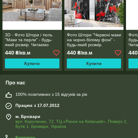
3D - Фото Штори і тюль
Фото Штори "Червоні маки
Фото
"Маки та перли" - будь-
на чорно-білому фоні" -
будь
який розмір. Читаемо
будь-який розмір.
Чита
опис!
Читаемо опис!
440
440
440
₴/кв.м
₴/кв.м
Купити
Купити
Про нас
100% позитивних з 15 відгуків за рік
Працює з 17.07.2012
м. Бровари
вул. Короленко, 72, ТЦ «Ринок на Київській», Поверх 2,
Бутік 1, Бровари, Україна
Контакти