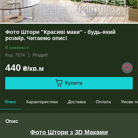
Фото Штори "Красиві маки" - будь-який
розмір. Читаемо опис!
В наявності
Код: 7574
Роздріб
440
₴/кв.м
Купити
Опис
Характеристики
Доставка
Оплата
Умови п
Опис
Фото Штори з 3D Маками