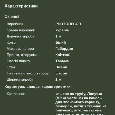
Характеристики
Основні
Виробник
PHOTODECOR
Країна виробник
Україна
Довжина виробу
1 м
Колір
Білий
Матеріал штори
Габардин
Принти, візерунки
Квіткові
Спосіб підвісу
Тасьма
Стан
Новий
Тип текстильного виробу
штори
Ширина виробу
1 м
Користувальницькі характеристики
Кріплення:
кишеня на трубу, Липучка
(м’яка частина) на панель
для японського карнизу,
люверси, петлі з тканини на
липучках, шторна тасьма
для гачків, шторна тасьма