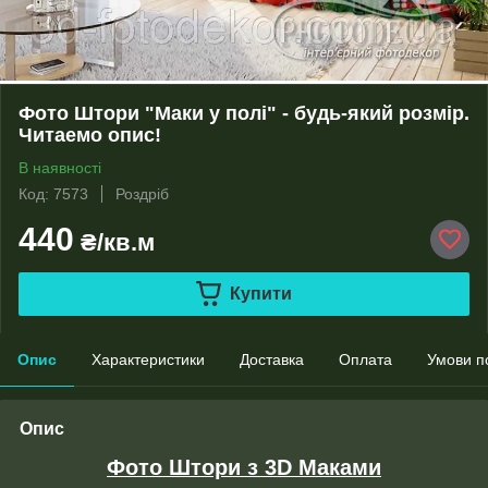
Фото Штори "Маки у полі" - будь-який розмір.
Читаемо опис!
В наявності
Код: 7573
Роздріб
440
₴/кв.м
Купити
Опис
Характеристики
Доставка
Оплата
Умови п
Опис
Фото Штори з 3D Маками