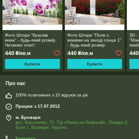
Фото Штори "Красиві
Фото Штори "Поле з
3D -
маки" - будь-який розмір.
маками на заході сонця 1"
"Мак
Читаемо опис!
- будь-який розмір.
який
Читаемо опис!
опис
440
440
440
₴/кв.м
₴/кв.м
Купити
Купити
Про нас
100% позитивних з 15 відгуків за рік
Працює з 17.07.2012
м. Бровари
вул. Короленко, 72, ТЦ «Ринок на Київській», Поверх 2,
Бутік 1, Бровари, Україна
Контакти