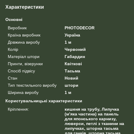
Характеристики
Основні
Виробник
PHOTODECOR
Країна виробник
Україна
Довжина виробу
1 м
Колір
Червоний
Матеріал штори
Габардин
Принти, візерунки
Квіткові
Спосіб підвісу
Тасьма
Стан
Новий
Тип текстильного виробу
штори
Ширина виробу
1 м
Користувальницькі характеристики
Кріплення:
кишеня на трубу, Липучка
(м’яка частина) на панель
для японського карнизу,
люверси, петлі з тканини на
липучках, шторна тасьма
для гачків, шторна тасьма