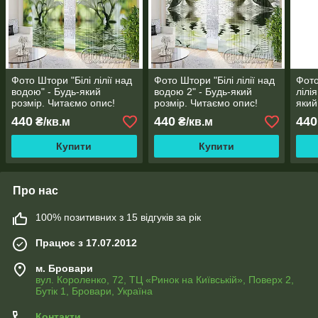
Фото Штори "Білі лілії над
Фото Штори "Білі лілії над
Фото
водою" - Будь-який
водою 2" - Будь-який
лілі
розмір. Читаємо опис!
розмір. Читаємо опис!
який
опис
440
440
440
₴/кв.м
₴/кв.м
Купити
Купити
Про нас
100% позитивних з 15 відгуків за рік
Працює з 17.07.2012
м. Бровари
вул. Короленко, 72, ТЦ «Ринок на Київській», Поверх 2,
Бутік 1, Бровари, Україна
Контакти