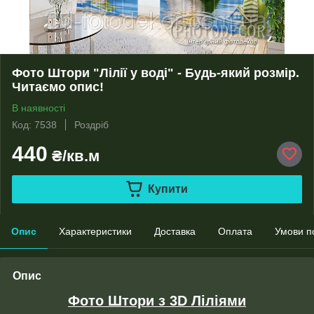
Фото Штори "Лілії у воді" - Будь-який розмір.
Читаємо опис!
В наявності
Код: 7538
Роздріб
440
₴/кв.м
Купити
Опис
Характеристики
Доставка
Оплата
Умови п
Опис
Фото Штори з 3D Ліліями