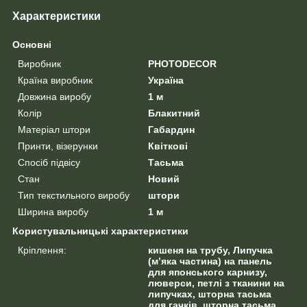
Характеристики
Основні
Виробник
PHOTODECOR
Країна виробник
Україна
Довжина виробу
1 м
Колір
Блакитний
Матеріал штори
Габардин
Принти, візерунки
Квіткові
Спосіб підвісу
Тасьма
Стан
Новий
Тип текстильного виробу
штори
Ширина виробу
1 м
Користувальницькі характеристики
Кріплення:
кишеня на трубу, Липучка
(м’яка частина) на панель
для японського карнизу,
люверси, петлі з тканини на
липучках, шторна тасьма
для гачків, шторна тасьма