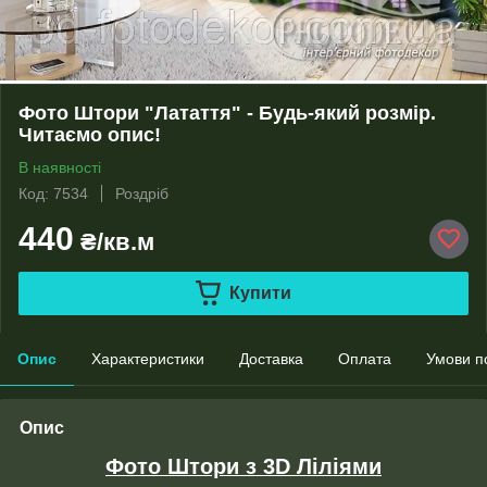
Фото Штори "Латаття" - Будь-який розмір.
Читаємо опис!
В наявності
Код: 7534
Роздріб
440
₴/кв.м
Купити
Опис
Характеристики
Доставка
Оплата
Умови п
Опис
Фото Штори з 3D Ліліями