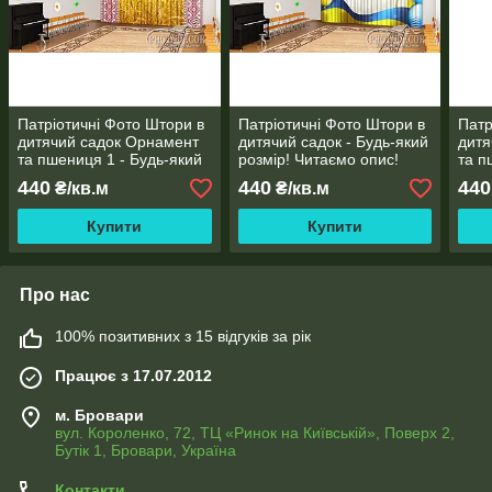
Патріотичні Фото Штори в
Патріотичні Фото Штори в
Патр
дитячий садок Орнамент
дитячий садок - Будь-який
дитя
та пшениця 1 - Будь-який
розмір! Читаємо опис!
та п
розмір! Читаємо опис!
Будь
440
440
440
₴/кв.м
₴/кв.м
Чита
Купити
Купити
Про нас
100% позитивних з 15 відгуків за рік
Працює з 17.07.2012
м. Бровари
вул. Короленко, 72, ТЦ «Ринок на Київській», Поверх 2,
Бутік 1, Бровари, Україна
Контакти