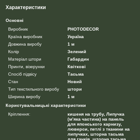
Характеристики
Основні
Виробник
PHOTODECOR
Країна виробник
Україна
Довжина виробу
1 м
Колір
Зелений
Матеріал штори
Габардин
Принти, візерунки
Квіткові
Спосіб підвісу
Тасьма
Стан
Новий
Тип текстильного виробу
штори
Ширина виробу
1 м
Користувальницькі характеристики
Кріплення:
кишеня на трубу, Липучка
(м’яка частина) на панель
для японського карнизу,
люверси, петлі з тканини на
липучках, шторна тасьма
для гачків, шторна тасьма