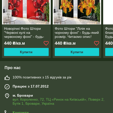
Новорічні Фото Штори
Фото Штори "Лілія на
Фото
"Червоні кулі на
чорному фоні" - Будь-який
блак
червоному фоні" - будь-
розмір. Читаємо опис!
Будь
який розмір. Читаємо
Чита
440
440
440
₴/кв.м
₴/кв.м
опис!
Купити
Купити
Про нас
100% позитивних з 15 відгуків за рік
Працює з 17.07.2012
м. Бровари
вул. Короленко, 72, ТЦ «Ринок на Київській», Поверх 2,
Бутік 1, Бровари, Україна
Контакти