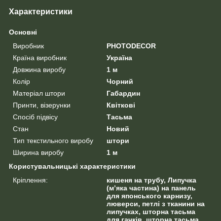
Характеристики
Основні
Виробник
PHOTODECOR
Країна виробник
Україна
Довжина виробу
1 м
Колір
Чорний
Матеріал штори
Габардин
Принти, візерунки
Квіткові
Спосіб підвісу
Тасьма
Стан
Новий
Тип текстильного виробу
штори
Ширина виробу
1 м
Користувальницькі характеристики
Кріплення:
кишеня на трубу, Липучка
(м’яка частина) на панель
для японського карнизу,
люверси, петлі з тканини на
липучках, шторна тасьма
для гачків, шторна тасьма