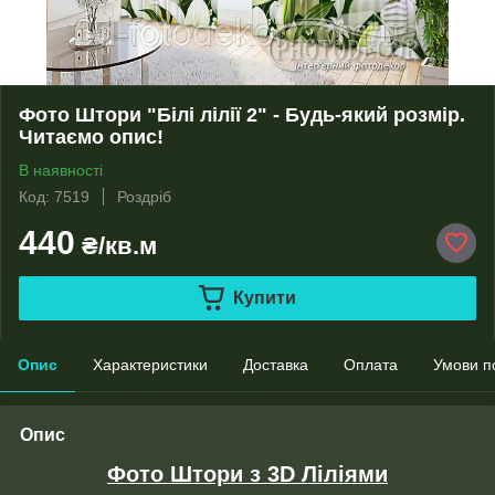
Фото Штори "Білі лілії 2" - Будь-який розмір.
Читаємо опис!
В наявності
Код: 7519
Роздріб
440
₴/кв.м
Купити
Опис
Характеристики
Доставка
Оплата
Умови п
Опис
Фото Штори з 3D Ліліями