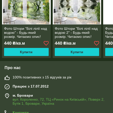
Фото Штори "Білі лілії над
Фото Штори "Білі лілії над
Фото
водою" - Будь-який
водою 2" - Будь-який
Будь
розмір. Читаємо опис!
розмір. Читаємо опис!
Чита
440
440
440
₴/кв.м
₴/кв.м
Купити
Купити
Про нас
100% позитивних з 15 відгуків за рік
Працює з 17.07.2012
м. Бровари
вул. Короленко, 72, ТЦ «Ринок на Київській», Поверх 2,
Бутік 1, Бровари, Україна
Контакти