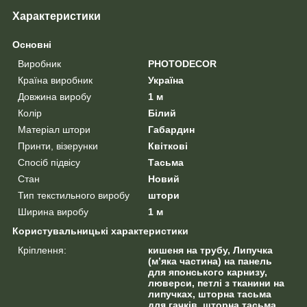
Характеристики
Основні
Виробник
PHOTODECOR
Країна виробник
Україна
Довжина виробу
1 м
Колір
Білий
Матеріал штори
Габардин
Принти, візерунки
Квіткові
Спосіб підвісу
Тасьма
Стан
Новий
Тип текстильного виробу
штори
Ширина виробу
1 м
Користувальницькі характеристики
Кріплення:
кишеня на трубу, Липучка
(м’яка частина) на панель
для японського карнизу,
люверси, петлі з тканини на
липучках, шторна тасьма
для гачків, шторна тасьма