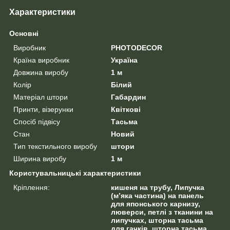
Характеристики
Основні
Виробник
PHOTODECOR
Країна виробник
Україна
Довжина виробу
1 м
Колір
Білий
Матеріал штори
Габардин
Принти, візерунки
Квіткові
Спосіб підвісу
Тасьма
Стан
Новий
Тип текстильного виробу
штори
Ширина виробу
1 м
Користувальницькі характеристики
Кріплення:
кишеня на трубу, Липучка
(м’яка частина) на панель
для японського карнизу,
люверси, петлі з тканини на
липучках, шторна тасьма
для гачків, шторна тасьма