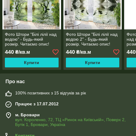
Фото Штори "Білі лілії над
Фото Штори "Білі лілії над
Фото
водою" - Будь-який
водою 2" - Будь-який
над 
розмір. Читаємо опис!
розмір. Читаємо опис!
розм
440
440
440
₴/кв.м
₴/кв.м
Купити
Купити
Про нас
100% позитивних з 15 відгуків за рік
Працює з 17.07.2012
м. Бровари
вул. Короленко, 72, ТЦ «Ринок на Київській», Поверх 2,
Бутік 1, Бровари, Україна
Контакти