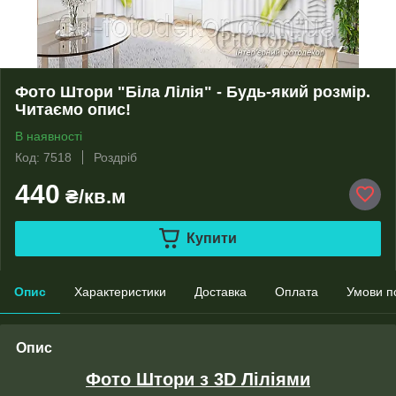
Фото Штори "Біла Лілія" - Будь-який розмір.
Читаємо опис!
В наявності
Код: 7518
Роздріб
440
₴/кв.м
Купити
Опис
Характеристики
Доставка
Оплата
Умови п
Опис
Фото Штори з 3D Ліліями