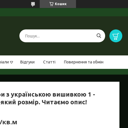
Кошик
ріали
Відгуки
Статті
Повернення та обмін
и з українською вишивкою 1 -
який розмір. Читаємо опис!
₴/кв.м