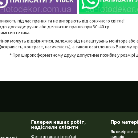
линяють під час прання та не вигорають від сонячного світла!
до догляду: ручне або делікатне прання при 30-40 гр.
имі синтетика.
відтінок можуть відрізнятися, залежно від налаштувань монітора аб
(яскравість, контраст, насиченість), а також освітлення в Вашому п
* При широкоформатному друку допустима похибка у розмірі 
Галерея наших робіт,
Про матер
надіслали клієнти
Як виміряти в
Фото штори в інтер'єрі
вимірів
та тюль)