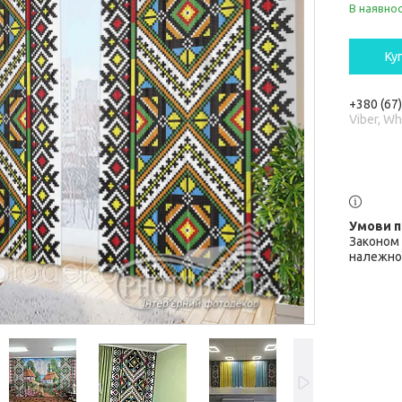
В наявнос
Ку
+380 (67
Viber, W
Законом 
належної