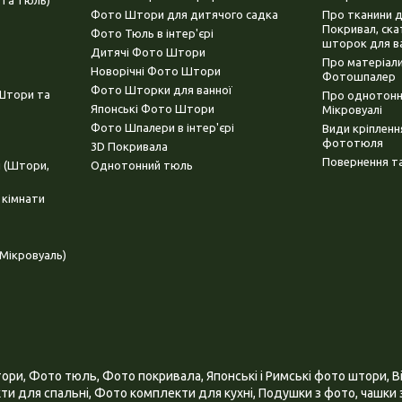
Фото Штори для дитячого садка
Про тканини 
Покривал, ска
Фото Тюль в інтер'єрі
шторок для в
Дитячі Фото Штори
Про матеріали
Новорічні Фото Штори
Фотошпалер
Фото Шторки для ванної
(Штори та
Про однотонни
Японські Фото Штори
Мікровуалі
Фото Шпалери в інтер'єрі
Види кріплен
фототюля
3D Покривала
Повернення та
і (Штори,
Однотонний тюль
 кімнати
Мікровуаль)
и, Фото тюль, Фото покривала, Японські і Римські фото штори, Ві
и для спальні, Фото комплекти для кухні, Подушки з фото, чашки з