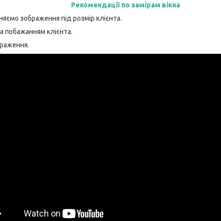
Рекомендації по замірам вікна
няємо зображення під розмір клієнта.
а побажанням клієнта.
браження.