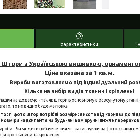
Характеристики
І
 Штори з Українською вишивкою, орнаменто
Ціна вказана за 1 кв.м.
Вироби виготовляємо під індивідуальний роз
Кілька на вибір видів тканин і кріплень!
адки не додаємо - так як штори в основному в розсунутому стані і 
агато, то не видно буде малюнка.
тості фото штор потрібні розміри: висота від карниза до під
. Розміри надсилайте на будь-які Вам зручні нижче перерахов
ироби - Ви можете побачити нижче, натиснувши на фото з написом 
ія про тканини та кріплення.