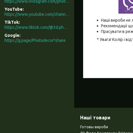
https://www.instagram.com/photodecor.com.ua/
YouTube
https://www.youtube.com/channel/UCXCUerfqRY1Pw7-IptdbqyA/videos
Наші вироби не 
TikTok
Рекомендації що
https://www.tiktok.com/@3d.photodecor?is_from_webapp=1&sender_device=pc
Прасувати в реж
Google
* Увага! Колір і 
https://g.page/Photodecor?share
Наші товари
Готовы вироби
3D Фото Комплекти (Штори 