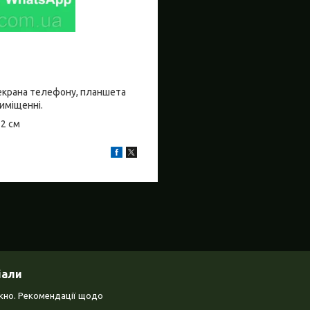
о екрана телефону, планшета
риміщенні.
±2 см
іали
ікно. Рекомендації щодо