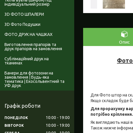
Тюль вуаль (шифон) під
індивідуальний розмір
3D ФОТО ШПАЛЕРИ
3D Фото Подушки
ФОТО ДРУК НА ЧАШКАХ
Опис
Виготовлення прапорів та
друк прапорів на замовлення
Сублімаційний друк на
Фото
тканинах
Банери для фотозони на
замовлення | Будь-яка
тематика | Екосольвентний та
УФ друк
Для Фото штор на скл
Якщо складок буде б
Графік роботи
Для прорахунку вар
потрібно кріплення
10:00
19:00
ПОНЕДІЛОК
Як виглядають наші в
10:00
19:00
ВІВТОРОК
Також нижче інформац
10:00
19:00