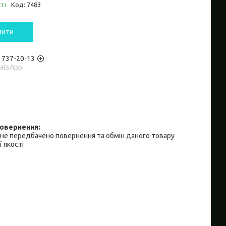
ті
Код:
7483
пити
) 737-20-13
hatsApp
не передбачено повернення та обмін даного товару
 якості