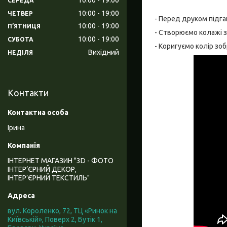
СЕРЕДА
10:00
19:00
ЧЕТВЕР
- Перед друком підга
10:00
19:00
ПʼЯТНИЦЯ
- Створюємо колажі з
10:00
19:00
СУБОТА
- Коригуємо колір зо
Вихідний
НЕДІЛЯ
Контакти
Ірина
ІНТЕРНЕТ МАГАЗИН "3D - ФОТО
ІНТЕР’ЄРНИЙ ДЕКОР,
ІНТЕР’ЄРНИЙ ТЕКСТИЛЬ"
вул. Короленко, 72, ТЦ «Ринок на
Київській», Поверх 2, Бутік 1,