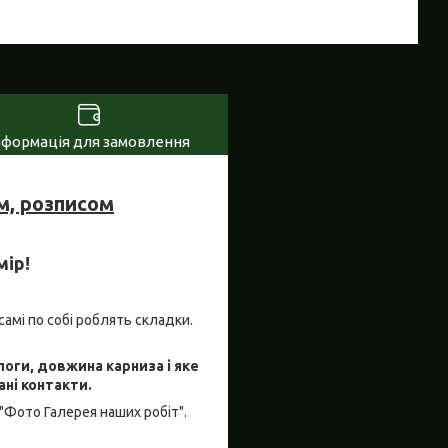
нформація для замовлення
м, розписом
мір!
самі по собі роблять складки.
логи, довжина карниза і яке
ані контакти.
"Фото Галерея наших робіт".