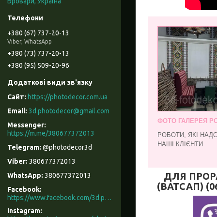
Бровари, Україна
+380 (67) 737-20-13
Viber, WhatsApp
+380 (73) 737-20-13
+380 (95) 509-20-96
https://photodecor.com.ua
3d.photodecor@gmail.com
ФОТО ГАЛЕРЕЯ РО
https://m.me/380677372013
РОБОТИ, ЯКІ НАД
НАШІ КЛІЄНТИ
@photodecor3d
380677372013
ДЛЯ ПРОР
380677372013
(ВАТСАП) (0
Facebook
https://www.facebook.com/3d.photodecor/
Instagram