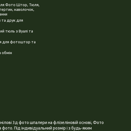
для Фото Штор, Тюля,
тертин, наволочок,
анни
 та друк для
й тюль з Вуалі та
ня для фотоштор та
 обмін
нілові 3д фото шпалери на флізеліновій основі, Фото
 фото. Під індивідуальний розмір і з будь-яким