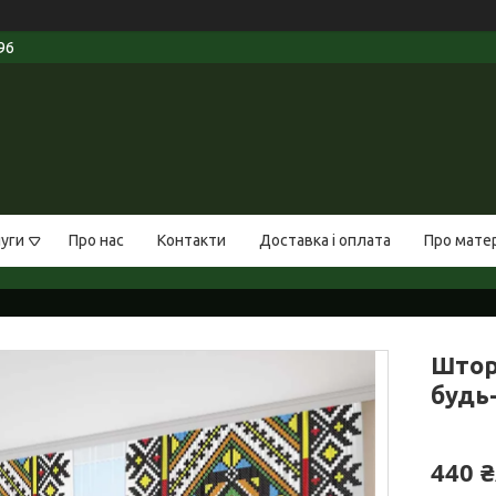
96
луги
Про нас
Контакти
Доставка і оплата
Про мате
Штор
будь-
440 