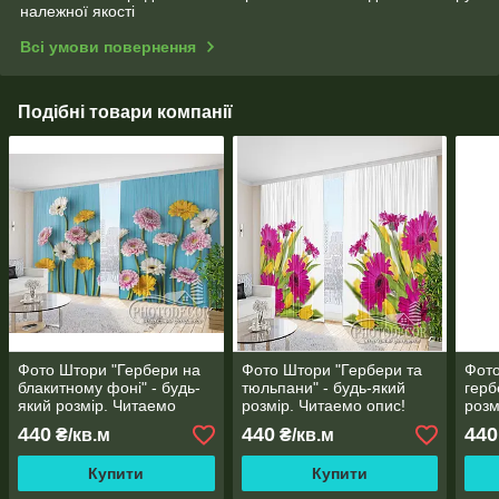
належної якості
Всі умови повернення
Подібні товари компанії
Фото Штори "Гербери на
Фото Штори "Гербери та
Фото
блакитному фоні" - будь-
тюльпани" - будь-який
герб
який розмір. Читаемо
розмір. Читаемо опис!
розм
опис!
440
440
440
₴/кв.м
₴/кв.м
Купити
Купити