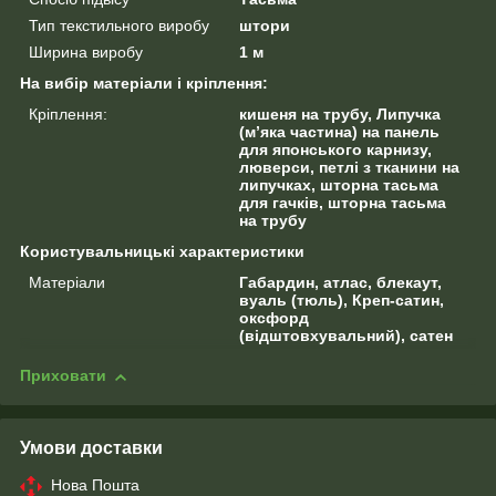
Тип текстильного виробу
штори
Ширина виробу
1 м
На вибір матеріали і кріплення:
Кріплення:
кишеня на трубу, Липучка
(м’яка частина) на панель
для японського карнизу,
люверси, петлі з тканини на
липучках, шторна тасьма
для гачків, шторна тасьма
на трубу
Користувальницькі характеристики
Матеріали
Габардин, атлас, блекаут,
вуаль (тюль), Креп-сатин,
оксфорд
(відштовхувальний), сатен
Приховати
Умови доставки
Нова Пошта