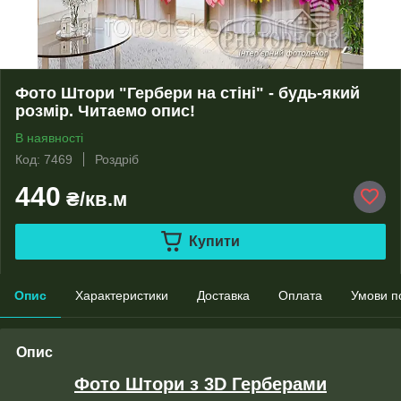
Фото Штори "Гербери на стіні" - будь-який
розмір. Читаемо опис!
В наявності
Код: 7469
Роздріб
440
₴/кв.м
Купити
Опис
Характеристики
Доставка
Оплата
Умови п
Опис
Фото Штори з 3D Герберами