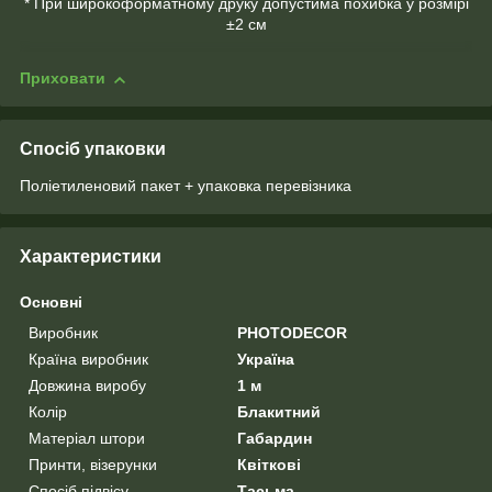
* При широкоформатному друку допустима похибка у розмірі
±2 см
Приховати
Спосіб упаковки
Поліетиленовий пакет + упаковка перевізника
Характеристики
Основні
Виробник
PHOTODECOR
Країна виробник
Україна
Довжина виробу
1 м
Колір
Блакитний
Матеріал штори
Габардин
Принти, візерунки
Квіткові
Спосіб підвісу
Тасьма