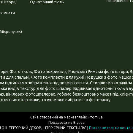
Повернення та
і (Штори,
Однотонний тюль
 кімнати
Мікровуаль)
и, Фото тюль, Фото покривала, Японські і Римські фото штори, Ві
и для спальні, Фото комплекти для кухні, Подушки з фото, чашки з
 підганяємо зображення під розмір клієнта. Створюємо колажі за 
ілька видів текстур для фото шпалер. Відшиває однотонні тюль з ву
х, вінілових фотошпалерах. Робимо безкоштовно макет під клієнта
для нього картинки, то він може вибрати її в фотобанку.
Сайт створений на маркетплейсі
Prom.ua
Продавець на Bigl.ua
ІНТЕРНЕТ МАГАЗИН "3D - ФОТО ІНТЕР’ЄРНИЙ ДЕКОР, ІНТЕР’ЄРНИЙ ТЕКСТИЛЬ" |
Поскаржитися на контен