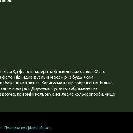
 обмін
нілові 3д фото шпалери на флізеліновій основі, Фото
 фото. Під індивідуальний розмір і з будь-яким
побажанням клієнта. Коригуємо колір зображення. Кілька
алі і мікровуалі. Друкуємо будь-які зображення на
 розмір, при зміні кольору висилаємо кольоропроби. Якщо
т
|
Політика конфіденційності