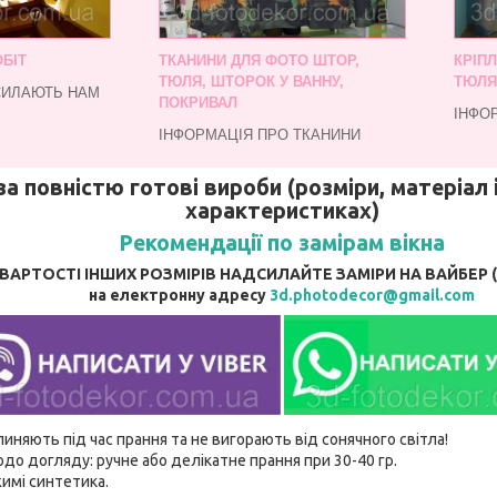
БІТ
ТКАНИНИ ДЛЯ ФОТО ШТОР,
КРІП
ТЮЛЯ, ШТОРОК У ВАННУ,
ТЮЛЯ
СИЛАЮТЬ НАМ
ПОКРИВАЛ
ІНФО
ІНФОРМАЦІЯ ПРО ТКАНИНИ
за повністю готові вироби (розміри, матеріал і
характеристиках)
Рекомендації по замірам вікна
АРТОСТІ ІНШИХ РОЗМІРІВ НАДСИЛАЙТЕ ЗАМІРИ НА ВАЙБЕР (ВА
на електронну адресу
3d.photodecor@gmail.com
линяють під час прання та не вигорають від сонячного світла!
до догляду: ручне або делікатне прання при 30-40 гр.
имі синтетика.