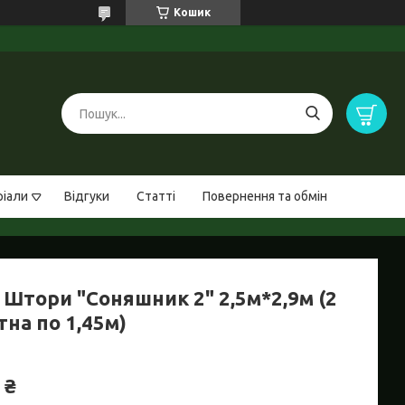
Кошик
ріали
Відгуки
Статті
Повернення та обмін
 Штори "Соняшник 2" 2,5м*2,9м (2
на по 1,45м)
 ₴