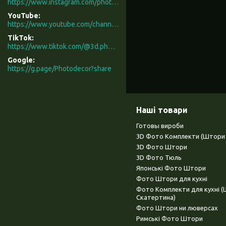
https://www.instagram.com/photodecor.com.ua/
YouTube
https://www.youtube.com/channel/UCXCUerfqRY1Pw7-IptdbqyA/videos
TikTok
https://www.tiktok.com/@3d.photodecor?is_from_webapp=1&sender_device=pc
Google
https://g.page/Photodecor?share
Наші товари
Готовы вироби
3D Фото Комплекти (Штори 
3D Фото Штори
3D Фото Тюль
Японські Фото Штори
Фото Штори для кухні
Фото Комплекти для кухні 
Скатертина)
Фото Штори ни люверсах
Римські Фото Штори