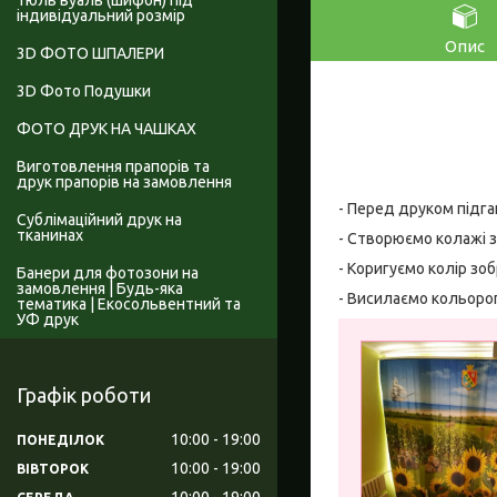
Тюль вуаль (шифон) під
індивідуальний розмір
Опис
3D ФОТО ШПАЛЕРИ
3D Фото Подушки
ФОТО ДРУК НА ЧАШКАХ
Виготовлення прапорів та
друк прапорів на замовлення
- Перед друком підга
Сублімаційний друк на
тканинах
- Створюємо колажі з
- Коригуємо колір зо
Банери для фотозони на
замовлення | Будь-яка
- Висилаємо кольоро
тематика | Екосольвентний та
УФ друк
Графік роботи
10:00
19:00
ПОНЕДІЛОК
10:00
19:00
ВІВТОРОК
10:00
19:00