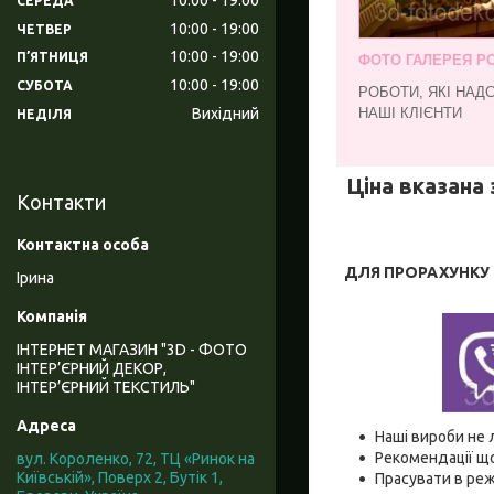
СЕРЕДА
10:00
19:00
ЧЕТВЕР
10:00
19:00
ПʼЯТНИЦЯ
ФОТО ГАЛЕРЕЯ РО
10:00
19:00
СУБОТА
РОБОТИ, ЯКІ НАД
Вихідний
НАШІ КЛІЄНТИ
НЕДІЛЯ
Ціна вказана 
Контакти
ДЛЯ ПРОРАХУНКУ В
Ірина
ІНТЕРНЕТ МАГАЗИН "3D - ФОТО
ІНТЕР’ЄРНИЙ ДЕКОР,
ІНТЕР’ЄРНИЙ ТЕКСТИЛЬ"
Наші вироби не 
Рекомендації що
вул. Короленко, 72, ТЦ «Ринок на
Київській», Поверх 2, Бутік 1,
Прасувати в реж