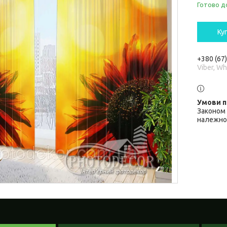
Готово д
Ку
+380 (67
Viber, W
Законом 
належної