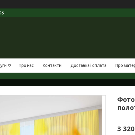
96
луги
Про нас
Контакти
Доставка і оплата
Про мате
Фото
полот
3 320