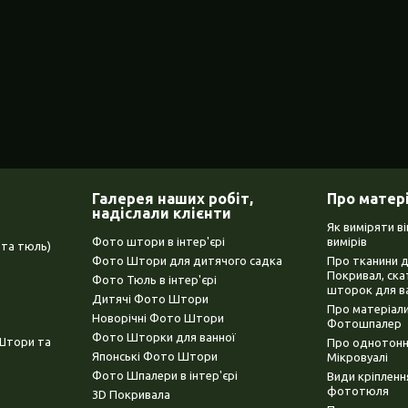
Галерея наших робіт,
Про матер
надіслали клієнти
Як виміряти в
Фото штори в інтер'єрі
вимірів
та тюль)
Фото Штори для дитячого садка
Про тканини 
Покривал, ска
Фото Тюль в інтер'єрі
шторок для в
Дитячі Фото Штори
Про матеріали
Новорічні Фото Штори
Фотошпалер
Фото Шторки для ванної
(Штори та
Про однотонни
Японські Фото Штори
Мікровуалі
Фото Шпалери в інтер'єрі
Види кріплен
фототюля
3D Покривала