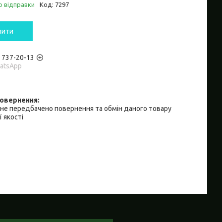
о відправки
Код:
7297
пити
) 737-20-13
hatsApp
не передбачено повернення та обмін даного товару
 якості