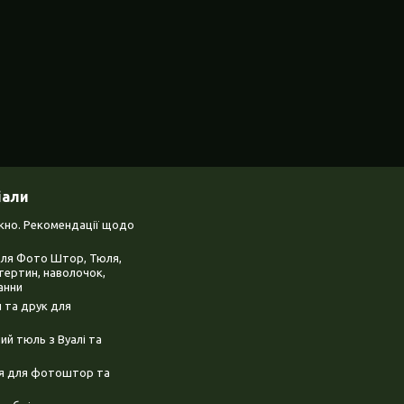
іали
ікно. Рекомендації щодо
для Фото Штор, Тюля,
тертин, наволочок,
анни
 та друк для
й тюль з Вуалі та
ня для фотоштор та