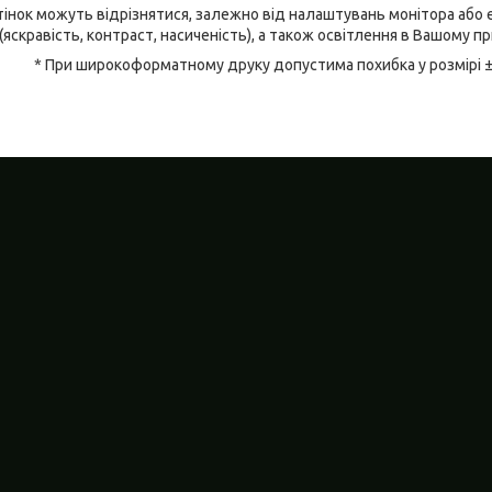
відтінок можуть відрізнятися, залежно від налаштувань монітора аб
(яскравість, контраст, насиченість), а також освітлення в Вашому п
* При широкоформатному друку допустима похибка у розмірі 