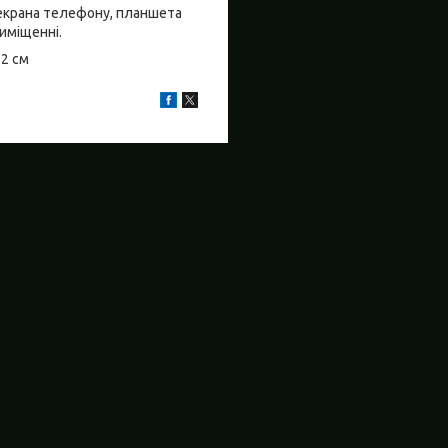
о екрана телефону, планшета
риміщенні.
±2 см