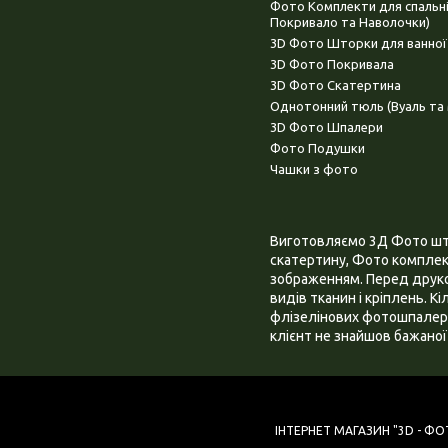
Фото Комплекти для спальн
Покривало та Наволочки)
3D Фото Шторки для ванної
3D Фото Покривала
3D Фото Скатертина
Однотонний тюль (Вуаль та 
3D Фото Шпалери
Фото Подушки
Чашки з фото
Виготовляємо 3Д Фото штор
скатертину, Фото комплект
зображенням. Перед друком
видів тканин і кріплень. К
флізелінових фотошпалера
клієнт не знайшов бажаної 